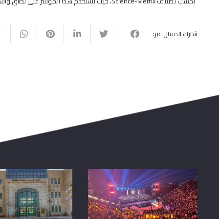
بحسب تصنيف Science-Metrix، حيث يُستخدم هذا المؤشر على نطاق واسع لتقييم التأثير العلمي والاعتراف الأكاديمي، ويُعتبر مرجعًا موثوقًا عالميًا.
شارك المقال عبر: