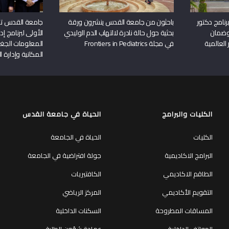
نامج دكتور
باحثون من جامعة القدس ينشرون ورقة
جامعة القدس تن
وضمان
بحثية حول حالة نادرة لالتهاب الدم الوليدي
الأولى لبرنامج إ
 العالمية
في مجلة Frontiers in Pediatrics
المعلومات الجغر
المكانية وإدارة ا
الكليات والبرامج
الحياة في جامعة القدس
الكليات
الحياة في الجامعة
البرامج الاكاديمية
جولة افتراضية في الجامعة
الطاقم الاكاديمي
الكافتيريات
التقويم الأكاديمي
المركز الرياضي
المساقات المطروحة
السكنات الداخلية