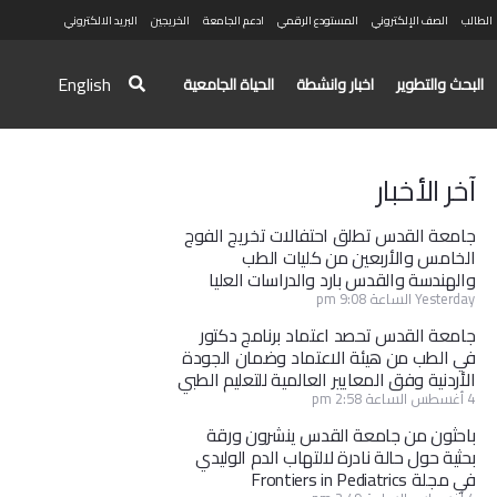
الطالب
الصف الإلكتروني
المستودع الرقمي
ادعم الجامعة
الخريجين
البريد الالكتروني
English
البحث والتطوير
اخبار وانشطة
الحياة الجامعية
آخر الأخبار
جامعة القدس تطلق احتفالات تخريج الفوج
الخامس والأربعين من كليات الطب
والهندسة والقدس بارد والدراسات العليا
Yesterday الساعة 9:08 pm
جامعة القدس تحصد اعتماد برنامج دكتور
في الطب من هيئة الاعتماد وضمان الجودة
الأردنية وفق المعايير العالمية للتعليم الطبي
4 أغسطس الساعة 2:58 pm
باحثون من جامعة القدس ينشرون ورقة
بحثية حول حالة نادرة لالتهاب الدم الوليدي
في مجلة Frontiers in Pediatrics