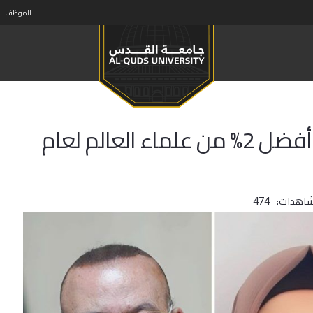
الموظف
باحثو‎ جامعة القدس ضمن قائمة أفضل 2% من علماء العالم لعام
شاهدات:
474