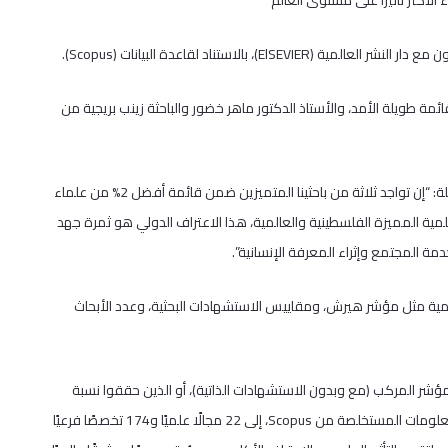
مة طويلة الأمد، والأستاذ الدكتور ماهر خضور والباحثة زينب بريجية من
‎وأعربت عميدة البحث العلمي أ.د. إلهام الخطيب عن اعتزازها بهذا الإنجاز قائلة: “إن تواجد ثلاثة من باحثينا المتميزين ضمن قائمة أفضل 2% من علماء
مية المميزة الفلسطينية والعالمية، هذا الاعتراف الدولي هو ثمرة جهد
دمة المجتمع وإثراء المعرفة الإنسانية”.
مية مثل مؤشر هيرش، ومقاييس الاستشهادات البحثية، وعدد الأبحاث
الذين جاؤوا ضمن أعلى 100,000 عالم بحسب المؤشر المركب (مع وبدون الاستشهادات الذاتية)، أو الذين حققوا نسبة
مئوية تعادل 2% أو أعلى في تخصصاتهم الفرعية. ويتم تصنيفهم وفقًا للمعلومات المستخلصة من Scopus، إلى 22 مجالًا علميًا و174 تخصصًا فرعيًا