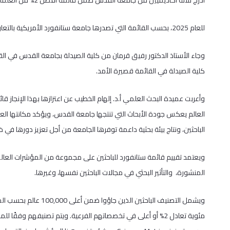
أدرج ثلاثة أكاديميين من جامعة القدس ضمن قائمة أفضل 2% من العلماء الأكثر تأثيرًا على مستوى العالم
للعام 2025، بحسب القائمة التي تصدرها جامعة ستانفورد الأمريكية بالتعاون مع دار النشر العالمية (ElSEVIER)، بالاستناد لقاعدة البيانات (Scopus).
‎وجاء الأستاذ الدكتور رفيق قرمان من كلية الصيدلة بجامعة القدس في القائ
كلية الصيدلة في القائمة قصيرة الأمد.
العالم يعكس جودة الأبحاث التي تنتجها جامعة القدس، ويؤكد مكانتها العل
الباحثين، ونتاج بيئة بحثية داعمة توفرها الجامعة من أجل تعزيز دورها في خ
ويعتمد تقييم قائمة ستانفورد للباحثين على مجموعة من المؤشرات العال
المنشورة، والتأثير البحثي في مجالات الباحثين نفسها، وغيرها.
ويشمل التصنيف الباحثين 