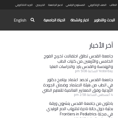
الطالب
الصف الإلكتروني
المستودع الرقمي
ادعم الجامعة
الخريجين
البريد الالكتروني
English
البحث والتطوير
اخبار وانشطة
الحياة الجامعية
آخر الأخبار
جامعة القدس تطلق احتفالات تخريج الفوج
الخامس والأربعين من كليات الطب
والهندسة والقدس بارد والدراسات العليا
Yesterday الساعة 9:08 pm
جامعة القدس تحصد اعتماد برنامج دكتور
في الطب من هيئة الاعتماد وضمان الجودة
الأردنية وفق المعايير العالمية للتعليم الطبي
4 أغسطس الساعة 2:58 pm
باحثون من جامعة القدس ينشرون ورقة
بحثية حول حالة نادرة لالتهاب الدم الوليدي
في مجلة Frontiers in Pediatrics