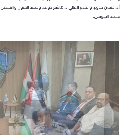
أ.د. حسين جدوع، والمدير المالي د. هاشم ذويب، وعميد القبول والتسجيل 
محمد الجيوسي.