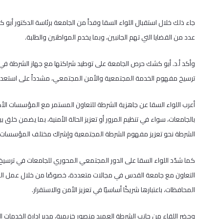
جاء ذلك خلال استقبال اللواء السقا وفداً من الجامعة برئاسة الدكتور أبو 
عدد من القضايا التي تهم الجانبين، وبما يخدم المواطنين والطلبة.
وأكد أ.د. أبو كشك حرص الجامعة على توطيد شراكتها مع جهاز الشرطة في
ترسيخ مفهوم الخدمة المجتمعية والأمن المجتمعي، مشدداً على استعداد ال
أعرب اللواء السقا عن جاهزية الشرطة للتعاون المستمر مع المؤسسات الأكا
بالجامعات، سواء في تنظيم المرور أو تعزيز الحالة الأمنية، بما يضمن خل
الشرطة نحو تعزيز مفهوم الشرطة المجتمعية وإشراك مختلف المؤسسات
كما شدّد اللواء السقا على الدور المجتمعي المحوري للجامعات في ترسيخ سي
التعاون مع جامعة القدس في مجالات متعددة، خصوصًا من خلال عمل ال
المحافظات، باعتبارها شريكًا أساسيًا في تعزيز الأمن والاستقرار.
وحضر اللقاء من جانب الشرطة العميد منصور خزيمية، مدير إدارة الخدمات ا