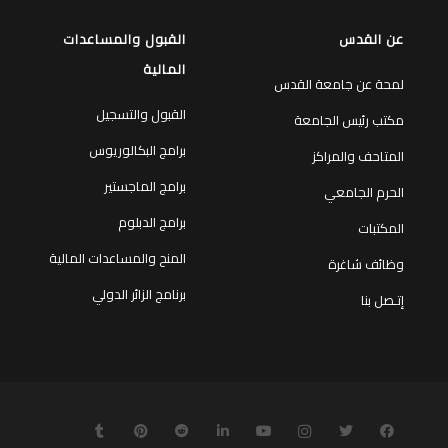
عن القدس
القبول والمساعدات
المالية
لمحة عن جامعة القدس
القبول والتسجيل
مكتب رئيس الجامعة
برامج البكالوريوس
المتاحف والمراكز
برامج الماجستير
الحرم الجامعي
برامج الدبلوم
المكتبات
المنح والمساعدات المالية
وظائف شاغرة
برنامج الزائر الدولي
إتـصل بنا