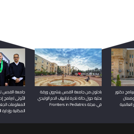
ربما يعجبك أيضا
نامج دكتور
باحثون من جامعة القدس ينشرون ورقة
جامعة القدس تن
وضمان
بحثية حول حالة نادرة لالتهاب الدم الوليدي
الأولى لبرنامج إ
 العالمية
في مجلة Frontiers in Pediatrics
المعلومات الجغر
المكانية وإدارة ا