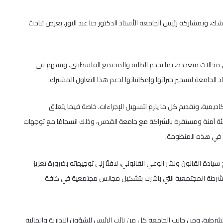
كشك، وبمشاركة رئيس الجامعة الأستاذ الدكتور حنا عبد النور، بغرض تباحث
 مجالات متعددة، بما يخدم الطلبة والمجتمع الفلسطيني، ويسهم في
جامعة لتسخير خبراتها وإمكانياتها لدعم هذا التعاون المشترك.
ديمية، وتقديم كل ما يلزم لتسهيل الإجراءات، خاصة فيما يتعلق
ق بيئة آمنة ومستقرة بالشراكة مع جامعة القدس، وذلك انسجامًا مع توجهات
 في هذه المنظومة.
ادة القانون ونشر الوعي القانوني، لافتًا إلى توجيهاته بضرورة تعزيز
شرطة المجتمعية التي باشرت بتشكيل مجالس مجتمعية في كافة
لشرطية، ومن جانب الجامعة كل من نائب الرئيس للشؤون الإدارية والمالية