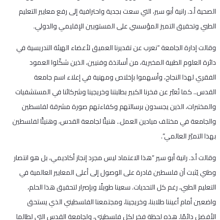
الصحية أ.د. رانية أبو سير، التي سعت بجدية واحترافية إلى رفع معايير التعليم
الطبي وتحقيق التميز المؤسسي على المستويين الإقليمي والدولي.
وقالت إدارة الجامعة “نعرب عن تقديرنا العميق لأعضاء الهيئة التدريسية في
دائرة العلوم الطبية المخبرية، من أساتذة وفنيين، الذين شكّلوا العمود
الفقري لهذا النجاح، وأسهموا بإخلاص ومهنية في إعلاء اسم جامعة
القدس.. كما نُعبّر عن فخرنا الكبير بطلبتنا وخريجينا وشركائنا في المستشفيات
والمختبرات، الذين يجسدون برسالتهم وكفاءتهم صورة مشرقة لفلسطين
والجامعة في مختلف ميادين العمل.. هنيئًا لجامعة القدس، وهنيئًا لفلسطين
بهذا التميّز العالمي”.
وقالت أ.د. رانية أبو سير “هذا الاعتماد ليس مجرد إنجاز أكاديمي، بل هو انتصار
وطني يُثبت أن فلسطين قادرة على الوصول إلى أعلى المعايير العالمية في
التعليم الطبي، رغم كل التحديات. سعينا طويلًا وبإصرار لتحقيق هذا الحلم،
واضعين أمام أعيننا طلابنا، وخريجينا، ومجتمعنا الفلسطيني الذي يستحق
الأفضل دائمًا. هذه لحظة فخر لكل فلسطيني، ولجامعة القدس التي لطالما