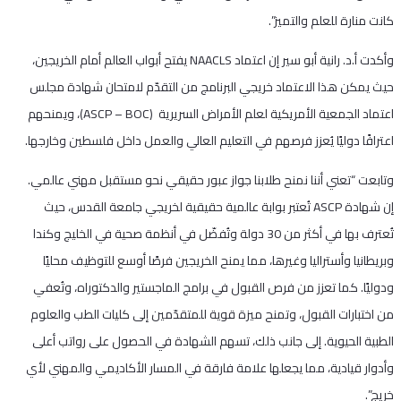
كانت منارة للعلم والتميز”.
وأكدت أ.د. رانية أبو سير إن اعتماد NAACLS يفتح أبواب العالم أمام الخريجين،
حيث يمكن هذا الاعتماد خريجي البرنامج من التقدّم لامتحان شهادة مجلس
اعتماد الجمعية الأمريكية لعلم الأمراض السريرية (ASCP – BOC)، ويمنحهم
اعترافًا دوليًا يُعزز فرصهم في التعليم العالي والعمل داخل فلسطين وخارجها.
وتابعت “تعني أننا نمنح طلابنا جواز عبور حقيقي نحو مستقبل مهني عالمي.
إن شهادة ASCP تُعتبر بوابة عالمية حقيقية لخريجي جامعة القدس، حيث
تُعترف بها في أكثر من 30 دولة وتُفضّل في أنظمة صحية في الخليج وكندا
وبريطانيا وأستراليا وغيرها، مما يمنح الخريجين فرصًا أوسع للتوظيف محليًا
ودوليًا. كما تعزز من فرص القبول في برامج الماجستير والدكتوراه، وتُعفي
من اختبارات القبول، وتمنح ميزة قوية للمتقدّمين إلى كليات الطب والعلوم
الطبية الحيوية. إلى جانب ذلك، تسهم الشهادة في الحصول على رواتب أعلى
وأدوار قيادية، مما يجعلها علامة فارقة في المسار الأكاديمي والمهني لأي
خريج”.