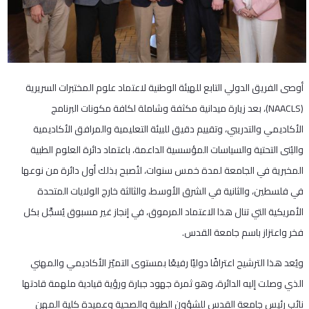
أوصى الفريق الدولي التابع للهيئة الوطنية لاعتماد علوم المختبرات السريرية
(NAACLS)، بعد زيارة ميدانية مكثفة وشاملة لكافة مكونات البرنامج
الأكاديمي والتدريبي، وتقييم دقيق للبيئة التعليمية والمرافق الأكاديمية
والبُنى التحتية والسياسات المؤسسية الداعمة، باعتماد دائرة العلوم الطبية
المخبرية في الجامعة لمدة خمس سنوات، لتُصبح بذلك أول دائرة من نوعها
في فلسطين، والثانية في الشرق الأوسط، والثالثة خارج الولايات المتحدة
الأمريكية التي تنال هذا الاعتماد المرموق، في إنجاز غير مسبوق يُسجَّل بكل
فخر واعتزاز باسم جامعة القدس.
ويُعد هذا الترشيح اعترافًا دوليًا رفيعًا بمستوى التميّز الأكاديمي والمهني
الذي وصلت إليه الدائرة، وهو ثمرة جهود جبارة ورؤية قيادية ملهمة قادتها
نائب رئيس جامعة القدس للشؤون الطبية والصحية وعميدة كلية المهن