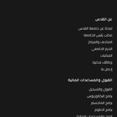
عن القدس
لمحة عن جامعة القدس
مكتب رئيس الجامعة
المتاحف والمراكز
الحرم الجامعي
المكتبات
وظائف شاغرة
إتـصل بنا
القبول والمساعدات المالية
القبول والتسجيل
برامج البكالوريوس
برامج الماجستير
برامج الدبلوم
المنح والمساعدات المالية