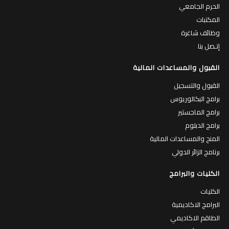
الحرم الجامعي
المكتبات
وظائف شاغرة
إتـصل بنا
القبول والمساعدات المالية
القبول والتسجيل
برامج البكالوريوس
برامج الماجستير
برامج الدبلوم
المنح والمساعدات المالية
برنامج الزائر الدولي
الكليات والبرامج
الكليات
البرامج الاكاديمية
الطاقم الاكاديمي