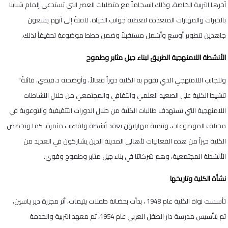
آخرها التربية الخاصة، وذلك انسجاماً مع متطلبات العصر التي تستدعي إلمام شبابنا
بالخبرات والمهارات المتعددة لتغطية جوانب الحياة، لافتةً إلى أنهم يسعون
جاهدين لتطوير أوسع وأشمل مستقبلاً وضمن خطط موضوعة تحقيقاً لذلك.
الأنشطة اللامنهجية الطريق لبناء جيل مثابر وطموح
وللجانب اللامنهجي الذي تقوم به الكلية دوراً فعالاً، وأوضحته د.فيضي، قائلةً"
تنشيط الكلية على الصعيد العلمي والثقافي والمجتمعي من خلال النشاطات
اللامنهجية التي تستهدف طالبات الكلية من خلال الدورات التثقيفية والتوعوية في
مختلف الموضوعات، وتنمية مهاراتهن بعقد أنشطة ولقاءات مثمرة، كما وتخصص
الكلية حيزاً من هذه الفعاليات لأهالي المدينة الذين يشاركون في العديد من
الأنشطة المجتمعية، وهم شركائنا في بناء جيل مثابر وطموح وقوي.
نشأة الكلية وتاريخها
تأسست نواة الكلية عام 1948 ، بدأت بحضانة طفلات يتيمات، أثر مجزرة دير ياسين،
ثم بتأسيس مدرسة دار الطفل العربي عام 1954، ثم معهد التربية والخدمة