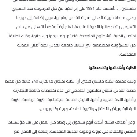
فلسطين، إذ تأسست عام 1981 على إثر النكبة من قبل المرحومة هند الحسيني،
وهي محطة حيوية لأهالي مدينة القدس وشبابها، فهي إضافة إلى دورها
التعليمي وتخصصاتها الأدبية المتنوعة، تعتبر أيضاً مقصداً للأهالي من خلال
احتضان الكلية لأنشطتهم المتعددة بقاعاتها ومسرحها وساحاتها، وذلك انطلاقاً
من المسؤولية المجتمعية التي تتبناها جامعة القدس تجاه أهالي المدينة
المقدسة.
الكلية وأهدافها وتخصصاتها
وبينت عميدة الكلية د.ليليان فيضي أن الكلية تحتضن ما يقارب 240 طالبة من محيط
مدينة القدس، يتلقين تعليمهن الجامعي في عدة تخصصات كاللغة الإنجليزية
وآدابها، اللغة العربية وآدابها، التاريخ، الخدمة الاجتماعية، التربية الرياضية، التربية
الابتدائية ورياض الأطفال، والتربية الخاصة، بدرجة بكالوريوس.
وعن أهداف الكلية، أكدت أنهم يسعون إلى إعداد جيل يعمل على بناء مؤسسات
القدس والحفاظ على عروبة وهوية المدينة المقدسة، إضافة إلى العمل مع