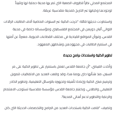
المجتمع المحلي نظراً للظروف الصعبة التي تمر بها مدينة حماية لها وتثبيتاً
لوجودها وكيانها عبر التاريخ كمدينة مقدسية عريقة.
واستطردت حديثها قائلة: "خرجت الكلية عبر السنوات الماضية آلاف الطالبات الرائدات
اللواتي أثبتن دورهن في المجتمع الفلسطيني ومؤسساته خاصة في مدينة
القدس، وتبوأن المواقع القيادية في مختلف القطاعات الحيوية، معبرةً عن أملها
في استمرار الطالبات في مجهودهن ونشاطهن المعهود.
تطوير الكلية واستحداث برامج جديدة
وأكدت الفيضي، "أن جامعة القدس تعمل باستمرار على تطوير الكلية على مر
السنين، منذ نشأتها حتى يومنا هذا، وقد وقعت العديد من الاتفاقيات لتمويل
وترميم مبنى الكلية وإعادة تأهيله وتجهيزه بالوسائل التعليمية، وتطوير الكادر
التعليمي والطلابي، وباعتبار جامعة القدس مؤسسة مقدسية تستوجب الاهتمام
والرعاية والتطوير لدعم أهالي المدينة".
وتضيف، "قامت الكلية باستحداث العديد من البرامج والتخصصات الحديثة التي كان