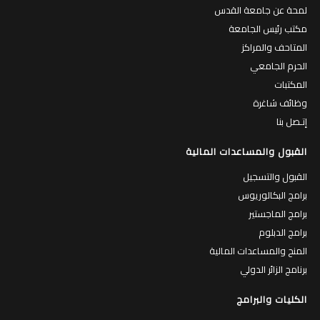
لمحة عن جامعة القدس
مكتب رئيس الجامعة
المتاحف والمراكز
الحرم الجامعي
المكتبات
وظائف شاغرة
إتـصل بنا
القبول والمساعدات المالية
القبول والتسجيل
برامج البكالوريوس
برامج الماجستير
برامج الدبلوم
المنح والمساعدات المالية
برنامج الزائر الدولي
الكليات والبرامج