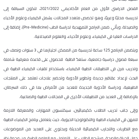
الفصل الدراسي الأول من العام الأكاديمي 2021/2022، لتكون السباقة إلى
تدريسه محليًا وعربيًا، وهو تخصص متعدد المجالات يشمل الكيمياء وعلوم الأحياء
والصيدلة، ويأتي ضمن البرامج التمهيدية لدراسة الطب (Pre-Medicine)، إضافة إلى
الدراسات العليا في الكيمياء، وعلوم الأحياء، والعلوم الصيدلانية.
ويتضمن البرنامج 125 ساعة تدريسية من الممكن اجتيازها في 3 سنوات ونصف في
سبعة فصول دراسية جامعية، ستعدّ الطلبة للحصول على قاعدة معرفية شاملة
وتدريب مرن في التطبيقات الطبية الكيمياء، باستخدام تقنيات الكيمياء الطبية في
البحث لإعداد عقاقير جديدة وتطوير الأدوية وتحضير علاجات تعتمد على المنتجات
الطبيعية، ودراسة الأدوية الجديدة للعديد من الأمراض بما في ذلك السرطان،
بالإضافة إلى العديد من التطبيقات الأخرى في المجالات الطبية والصناعية.
وإلى جانب تدريب الطلاب ككيميائيين، سيكتسبون المهارات والمعرفة اللازمة
للمهن في الكيمياء الطبية والتكنولوجيا الحيوية، حيث يتعامل برنامج الكيمياء الطبية
مع النظريات والتجارب الكيميائية الحديثة ويحتوي على العديد من الموضوعات
حول الحياة والصحة، ويشجع الطلاب على التعامل مع العلوم الطبية من وجهة نظر