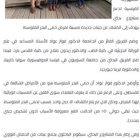
الفرنسية لدعم
مشروع بحثي
يهدف إلى الكشف عن جينات جديدة مسببة لمرض حمى البحر المتوسط.
وضم الفريق الفائز من الجامعة الدكتور فواز عواد الأستاذ المساعد في علم
الوراثة الجزيئية في كلية الطب، والدكتور زيدون صلاح من كلية القدس بارد، فيما
ضم الفريق البحثي من جامعة السوربون في فرنسا البروفيسورة سونيا كاربينا،
والدكتورة ايرينا جيورجيا.
وأوضح الدكتور فواز عواد أن حمى البحر المتوسط هو من الأمراض الشائعة في
فلسطين، وعلى الرغم من ذلك لا يعرف العلماء سوى القليل عن المسببات الوراثية
لهذا المرض، وحتى الان لم يتم اكتشاف الا جين واحد مسبب لحمى البحر المتوسط،
حيث تبقى حوالي ٥٠٪ من الحالات الغير معروفة الأسباب (دون تشخيص جيني
محدد).
وفي إطار هذا المشروع البحثي، سيقوم الباحثون بجمع عينات من الحمض النووي