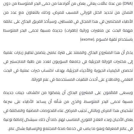
(DNA) من عدة عائلات يعاني بعض من أفرادها من حمى البحر المتوسط من دون
التمكن من تحديد الخلل الوراثي المسبب للمرض، وذلك بالتعاون مع عدد من
الأطباء المختصين في هذا المجال في فلسطين، وسيأخذ الفريق البحثي على عاتقه
مهمة البحث عن متغيرات وراثية (طفرات) جديدة مسببة لحمى البحر المتوسط
باستخدام تقنية اكسوم .(exome)
يذكر أن هذا المشروع البحثي والممتد على فترة عامين يتضمن تنظيم زيارات علمية
إلى مختبرات الوراثة الجزيئية في جامعة السوربون لعدد من طلبة الماجستير في
تخصص الكيمياء الحيوية والأحياء الجزيئية، بهدف اكتساب خبرات عملية في البحث
العلمي والاطلاع على أحدث التقنيات المستخدمة في علم الوراثة.
ويسعى القائمون على المشروع البحثي أن يتمكنوا من اكتشاف جينات جديدة
مسببة لحمى البحر المتوسط، والذي من شأنه أن يساعد الأطباء على سرعة
تشخيص هذا المرض وبالتالي تجنيب المرضى عناء الفحوصات المضنية والمكلفة في
بعض الأحيان وبدء العلاج الفوري المناسب لهم، كما أن ذلك سيشكل إضافة نوعية
في عالم المعرفة وهو ما يصب في خدمة صحة المجتمع والإنسانية بشكل عام.