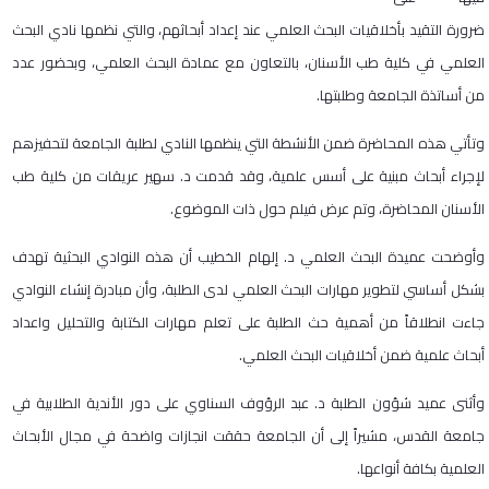
ضرورة التقيد بأخلاقيات البحث العلمي عند إعداد أبحاثهم، والتي نظمها نادي البحث
العلمي في كلية طب الأسنان، بالتعاون مع عمادة البحث العلمي، وبحضور عدد
من أساتذة الجامعة وطلبتها.
وتأتي هذه المحاضرة ضمن الأنشطة التي ينظمها النادي لطلبة الجامعة لتحفيزهم
لإجراء أبحاث مبنية على أسس علمية، وقد قدمت د. سهير عريقات من كلية طب
الأسنان المحاضرة، وتم عرض فيلم حول ذات الموضوع.
وأوضحت عميدة البحث العلمي د. إلهام الخطيب أن هذه النوادي البحثية تهدف
بشكل أساسي لتطوير مهارات البحث العلمي لدى الطلبة، وأن مبادرة إنشاء النوادي
جاءت انطلاقاً من أهمية حث الطلبة على تعلم مهارات الكتابة والتحليل واعداد
أبحاث علمية ضمن أخلاقيات البحث العلمي.
وأثنى عميد شؤون الطلبة د. عبد الرؤوف السناوي على دور الأندية الطلابية في
جامعة القدس، مشيراً إلى أن الجامعة حققت انجازات واضحة في مجال الأبحاث
العلمية بكافة أنواعها.