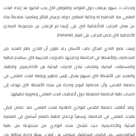
وتحدثت د. سهير عريقات حول القواعد والقوانين التي يجب اتباعها عند إعداد البحث
العلمي منذ التخطيط له وكتابة المقترح حوله، وعرض النتائج ونشرها، مقدمةً نبذة
عن بعض التجارب اللاأخلاقية التي على إثرها تم الإعلان عن مجموعة المبادئ
الأخلاقية التي تخص التجارب على البشر .(Helsinki)
وبينت عضو النادي البحثي لطب الأسنان رغد فنون أن النادي نظم العديد من
المحاضرات والأنشطة في الجامعة وخارجها، كالدورات التدريبية التي ستقدم للطلبة
والمسابقات البحثية، ولقاءات تبادل الخبرات البحثية بين الأكاديميين والطلبة،
والعديد من الأنشطة التي تسهم بشكل رئيس لتطوير ورفعة البحث العلمي في
جامعة القدس، وأن محاضرة اليوم واحدة من هذه الأنشطة التي تهدف إلى
اكساب طلبة الجامعة المعرفة حول أخلاقيات البحث العلمي وضرورة تطبيقها.
وقد أطلقت جامعة القدس النوادي الطلابية للبحث العلمي منذ عامين للرقي
بالبحث العلمي في الجامعة، وسعياً لإدماج الطلبة كعنصر أساسي في العملية
البحثية والأكاديمية، حيث تتشكل هذه النوادي من مجموعة من طلبة
البكالوريوس من الكليات المختلفة، ويشرف على النادي هيئة إدارية مكوّنة من