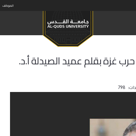
الموظف
ب غزة بقلم عميد الصيدلة أ.د.
ات:
798