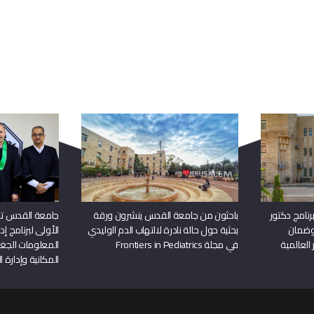
ربما يعجبك أيضا
نامج دكتور
باحثون من جامعة القدس ينشرون ورقة
جامعة القدس تن
وضمان
بحثية حول حالة نادرة لالتهاب الدم الوليدي
الأولى لبرنامج إ
 العالمية
في مجلة Frontiers in Pediatrics
المعلومات الجغر
المكانية وإدارة ا