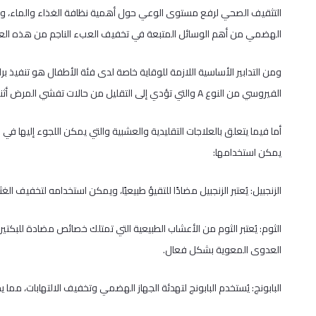
التثقيف الصحي لرفع مستوى الوعي حول أهمية نظافة الغذاء والماء، وا
الهضمي من أهم الوسائل المتبعة في تخفيف العبء الناجم من هذه ال
ومن التدابير الأساسية اللازمة للوقاية خاصة لدى فئة الأطفال هو تنفيذ بر
الفيروسي من النوع A والتي تؤدي إلى التقليل من حالات تفشي المرض أثناء الحروب.
أما فيما يتعلق بالعلاجات التقليدية والعشبية والتي يمكن اللجوء إليها في
يمكن استخدامها:
الزنجبيل: يُعتبر الزنجبيل مضادًا للتقيؤ طبيعيًا، ويمكن استخدامه لتخفيف ا
الثوم: يُعتبر الثوم من الأعشاب الطبيعية التي تمتلك خصائص مضادة للبكتي
العدوى المعوية بشكل فعال.
البابونج: يُستخدم البابونج لتهدئة الجهاز الهضمي وتخفيف الالتهابات، مما يج