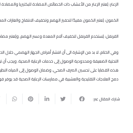
الزعتر: يُعتبر الزعتر من الأعشاب ذات الخصائص المضادة للبكتيريا والمضادة
الكمون: يُعتبر الكمون مفيدًا لتحفيز الهضم وتخفيف الانتفاخ والغازات الم
القرنفل: يُستخدم القرنفل لتخفيف آلام المعدة وعسر الهضم، ويُعتبر مضادًا 
وفي الختام، لا بد من الإشارة الى أن انتشار أمراض الجهاز الهضمي خلال الح
التحتية الضعيفة ومحدودية الوصول إلى خدمات الرعاية الصحية. ويجب أن تر
هذه القضايا على تحسين الصرف الصحي، وضمان الوصول إلى المياه النظيفة،
دمج العلاجات التقليدية والعشبية في ممارسات الرعاية الصحية قد يوفر ف
شارك المقال عبر: