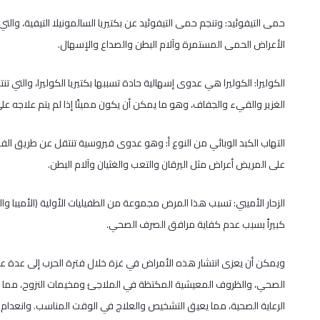
حمى التيفوئيد: وتنجم حمى التيفوئيد عن بكتيريا السالمونيلا التيفية، وال
الأعراض الحمى المستمرة وآلام البطن والصداع والإسهال.
الكوليرا: الكوليرا هي عدوى إسهالية حادة تسببها بكتيريا الكوليرا، والتي ت
الغزير والقيء والجفاف، وهو ما يمكن أن يكون مميتًا إذا لم يتم علاجه على
التهاب الكبد الوبائي من النوع أ: وهو عدوى فيروسية تنتقل عن طريق الفم
على المريض أعراض مثل اليرقان والتعب والغثيان وآلام البطن.
الزحار الأميبي: تسبب هذا المرض مجموعة من الطفيليات الأولية (الأميبا وا
كبيراً بسبب عدم كفاية مرافق الصرف الصحي.
ويمكن أن يعزى انتشار هذه الأمراض في غزة خلال فترة الحرب إلى عدة عوا
الصحي، والظروف المعيشية المكتظة في الملاجئ ومخيمات النزوح، مما ي
الرعاية الصحية، مما يعيق التشخيص والعلاج في الوقت المناسب. وانعدام