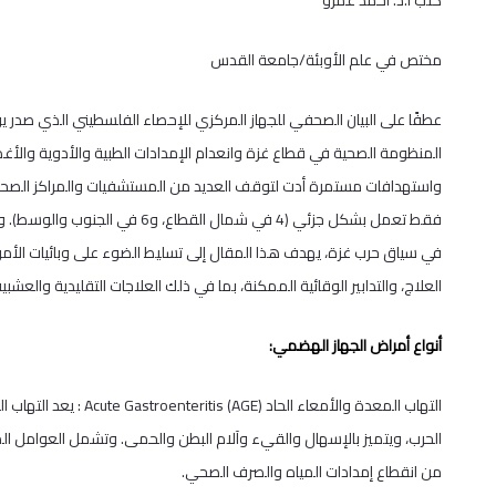
كتب أ.د. أحمد عمرو
مختص في علم الأوبئة/جامعة القدس
عطفًا على البيان الصحفي للجهاز المركزي للإحصاء الفلسطيني الذي صدر يوم 
المنظومة الصحية في قطاع غزة وانعدام الإمدادات الطبية والأدوية والأغ
فقط تعمل بشكل جزئي (4 في شمال ال
في سياق حرب غزة، يهدف هذا المقال إلى تسليط الضوء على وبائيات الأمر
العلاج، والتدابير الوقائية الممكنة، بما في ذلك العلاجات التقليدية والعش
أنواع أمراض الجهاز الهضمي:
التهاب المعدة والأمعاء 
الحرب، ويتميز بالإسهال والقيء وآلام البطن والحمى. وتشمل العوامل الم
من انقطاع إمدادات المياه والصرف الصحي.