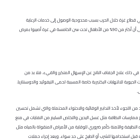
ي قطاع غزة خلال الحرب بسبب محدودية الوصول إلى خدمات الرعاية
الصحية وآليات الإبلاغ. ومع ذلك، تشير الأدلة المتواترة والتقارير المتفرقة إلى أن أكثر من 90% من الأطفال تحت سن الخامسة في غرة أصيبوا بمرض
ا في ذلك علاج الجفاف الناتج عن الإسهال المتكرر والقيء. فلا بد من
لحيوية للالتهابات البكتيرية خاصة المسببة لحمى التيفوئيد والدوسنتاريا.
.
 من اللجوء لأخذ التدابير الوقائية والاحتواء المحتملة والتي تشمل تحسين
ز ممارسات النظافة مثل غسل اليدين والتخلص السليم من النفايات في منع
النظيفة والآمنة كأمر ضروري للوقاية من الأمراض المنقولة بالمياه مثل
مياه قبل استخدامها للشرب أو الطبخ على حد سواء. ويعد إجراء حملات