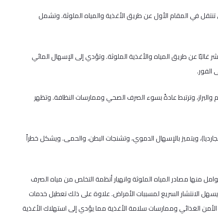
تي تنتقل في المقام الأول عن طريق الأغذية والمياه الملوثة. وتشمل
نتشر غالبًا عن طريق المياه والأغذية الملوثة. وتؤدي إلى الإسهال المائي
 الفور.
 والبراز، وترتبط عادةً بسوء الصرف الصحي وممارسات النظافة. وتظهر
لجارديا)، ويتميز بالإسهال الدموي، وتشنجات البطن، والحمى. ويشكل خطراً
مل منها مصادر المياه الملوثة وانهيار أنظمة التخلص من مياه الصرف
سهل الانتشار السريع لمسببات الأمراض. علاوة على ذلك تعطيل خدمات
 الأمن الغذائي وممارسات سلامة الأغذية مما يؤدي إلى استهلاك الأغذية