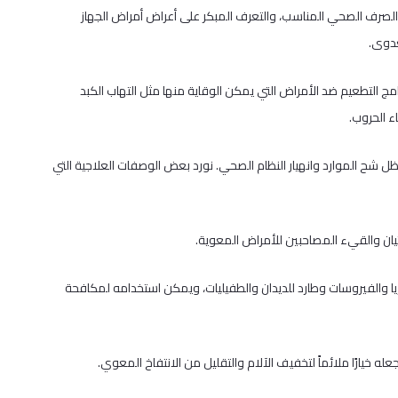
لصرف الصحي المناسب، والتعرف المبكر على أعراض أمراض الجهاز
عدوى.
امج التطعيم ضد الأمراض التي يمكن الوقاية منها مثل التهاب الكبد
 ظل شح الموارد وانهيار النظام الصحي. نورد بعض الوصفات العلاجية التي
لغثيان والقيء المصاحبين للأمراض المعوية.
ريا والفيروسات وطارد للديدان والطفيليات، ويمكن استخدامه لمكافحة
عله خيارًا ملائماً لتخفيف الآلام والتقليل من الانتفاخ المعوي.