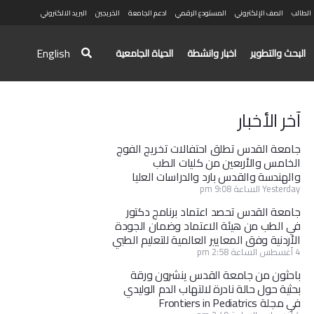
الطالب
الصف الإلكتروني
المستودع الرقمي
ادعم الجامعة
الخريجين
البريد الالكتروني
English
البحث والتطوير
اخبار وانشطة
الحياة الجامعية
آخر الأخبار
جامعة القدس تطلق احتفالات تخريج الفوج
الخامس والأربعين من كليات الطب
والهندسة والقدس بارد والدراسات العليا
Yesterday الساعة 9:08 pm
جامعة القدس تحصد اعتماد برنامج دكتور
في الطب من هيئة الاعتماد وضمان الجودة
الأردنية وفق المعايير العالمية للتعليم الطبي
4 أغسطس الساعة 2:58 pm
باحثون من جامعة القدس ينشرون ورقة
بحثية حول حالة نادرة لالتهاب الدم الوليدي
في مجلة Frontiers in Pediatrics