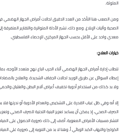
الملوثة.
ومن الصعب هنا التأكد من العدد الدقيق لحالات أمراض الجهاز الهضمي ف
معدي واحد على الأقل بحسب الجهاز المركزي للإحصاء الفلسطيني.
خيارات العلاج:
تتطلب إدارة أمراض الجهاز الهضمي أثناء الحرب اتباع نهج متعدد الأوجه، بم
إعطاء السوائل عن طريق الوريد لحالات الجفاف الشديدة. والعلاج بالمضادات ا
ولا بد كذلك من استخدام أدوية تخفيف أعراض آلام البطن والغثيان والحمى
إلا أنه وفي ظل غياب القدرة على التشخيص وانعدام الأدوية أو ندرتها فلا بد
الصرف الصحي، إذ يمكن أن يساعد تعزيز البنية التحتية للصرف الصحي وتعزي
انتشار مسببات الأمراض المعوية. أضف إلى ذلك ضرورة الحصول على المياه 
الكوليرا والتهاب الكبد الوبائي أ. وهنا لا بد من التنويه إلى ضرورة غلي ال