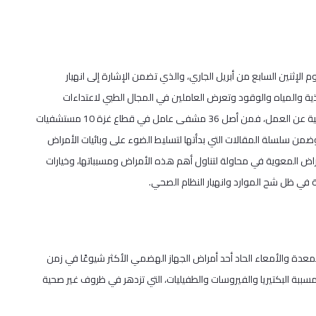
الإثنين السابع من أبريل الجاري، والذي تضمن الإشارة إلى انهيار
ذية والمياه والوقود وتعرض العاملين في المجال الطبي لاعتداءات
واستهدافات مستمرة أدت لتوقف العديد من المستشفيات والمراكز الصحية عن العمل، فمن أصل 36 مشفى عامل في قطاع غزة 10 مستشفيات
قطاع، و6 في الجنوب والوسط). وضمن سلسلة المقالات التي بدأتها لتسليط الضوء على وبائيات الأمراض
اض المعوية في محاولة لتناول أهم هذه الأمراض ومسبباتها، وخيارات
بية في ظل شح الموارد وانهيار النظام الصحي.
الحاد Acute Gastroenteritis (AGE) : يعد التهاب المعدة والأمعاء الحاد أحد أمراض الجهاز الهضمي الأكثر شيوعًا في زمن
سببة البكتيريا والفيروسات والطفيليات، التي تزدهر في ظروف غير صحية