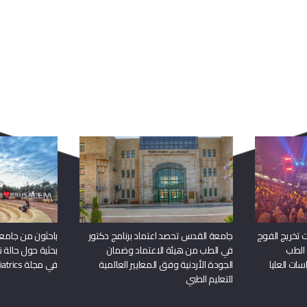
ربما يعجبك أيضا
 تخريج الفوج
جامعة القدس تحصد اعتماد برنامج دكتور
باحثون من جامع
 الطب
في الطب من هيئة الاعتماد وضمان
بحثية حول حالة نا
سات العليا
الجودة الأردنية وفق المعايير العالمية
في مجلة Frontiers in Pediatrics
للتعليم الطبي