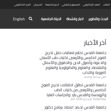
الطالب
الصف الإلكتروني
المستودع الرقمي
ادعم الجامعة
الخريجين
البريد الالكتروني
English
البحث والتطوير
اخبار وانشطة
الحياة الجامعية
آخر الأخبار
جامعة القدس تختتم فعاليات حفل تخريج
الفوج الخامس والأربعين لكليات طب الأسنان
والدعوة وأصول الدين والحقوق والأعمال
والاقتصاد والعلوم والتكنولوجيا والعلوم
التربوية والآداب
قبل ساعة واحدة
جامعة القدس تطلق احتفالات تخريج الفوج
الخامس والأربعين من كليات الطب
والهندسة والقدس بارد والدراسات العليا
Yesterday الساعة 9:08 pm
جامعة القدس تحصد اعتماد برنامج دكتور