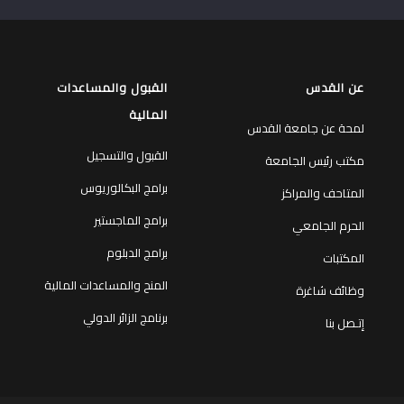
عن القدس
القبول والمساعدات
المالية
لمحة عن جامعة القدس
القبول والتسجيل
مكتب رئيس الجامعة
برامج البكالوريوس
المتاحف والمراكز
برامج الماجستير
الحرم الجامعي
برامج الدبلوم
المكتبات
المنح والمساعدات المالية
وظائف شاغرة
برنامج الزائر الدولي
إتـصل بنا