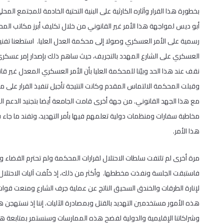
بخطورة هذا القرار وآثاره الكارثية على البنية التحتية الخادمة للمجتمع ا
أبو ديس لمواجهة هذا الأمر غير القانوني من خلال تكليف أبرز مكاتب المحا
رسمية على الأمر العسكري وصولا إلى محكمة العدل العليا. استطعنا تفنيد ال
العسكري على الشارع المهدد بالتجريف، حيث ساهم ذلك بإصدار إمر عسكري 
نقف عند هذا الحد وبيّنا للمحكمة العليا بأن الأمر العسكري المعدل غير 
مع هذا الجهد القانوني. من جهة أخرى قامت الجامعة أيضا بتجنيد الدعم ال
مخاطبة سفارات ومنظمات دولية تعلمهم فيها بأمر التهديد، وتفند ما جاء ف
هذا الأمر.
فاستبقت الجلسة ونفذت مخططها. وأكثر من ذلك، إذ خلّفت آليات الاحتلال
لإنارة الطرقات والخندق السحيق الناتج عن عملية جرف الشارع ومنعت قوات 
هذه الأمور مستخدمين التهديد بالقتل وبمصادرة الآليات. إننا إذ نستهجن هذا ا
وشراكاتنا الإقليمية والدولية لفضح هذه الممارسات وسنستمر بمتابعة هذه 