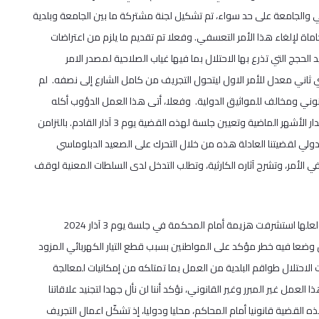
لمحلي والجامعة على حد سواء، تم تشكيل لجنة مشتركة ما بين الجامعة وبلدية
ماة لإلغاء هذا الأمر التعسفي. وفعلا تم تقديم ما يلزم من اعتراضات
حجج التي تذرع بها الاحتلال بما فيها غياب الصلاحية لمصدر الامر
ثاني معدل للأمر الاول ليتحول التجريف من كامل الشارع إلى نصفه. لم
قانوني ومخالف للمواثيق الدولية. وفعلا، أتى هذا العمل الدؤوب أكله
وقبلت المحكمة الالتماس المقدم وكانت النتيجة تأجيل تنفيذ القرار على مدار الأشهر الماضية وتعيين جلسة لهذه القضية يوم 3 آذار القادم. بالتزامن
دولي لقضيتنا العادلة هذه من خلال التحرك على الصعيد الدبلوماسي
ي الأمر، وتشرح آثاره الكارثية، وتطلب التدخل لدى السلطات المعنية لوقف
مرة أخرى لم تلتفت سلطات الاحتلال لقرارات المحكمة ولم تحترم القضاء ولعلها استشرفت هزيمة أمام المحكمة في جلسة يوم 3 آذار 2024
 وضعا فيه خطر مؤكد على المواطنين بسبب قطع التيار الكهربائي المزود
الاحتلال طواقم البلدية من العمل بما تمتلكه من إمكانيات لمعالجة
لعمل غير المبرر وغير القانوني، نؤكد أننا لن نأل جهدا لتجنيد علاقاتنا
القضية قانونيا أمام المحاكم، محليا ودوليا، إذ تشكّل اعمال التجريف