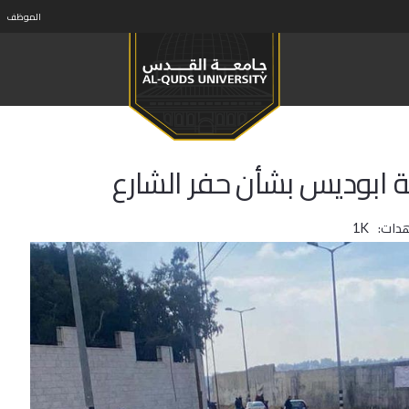
الموظف
 ابوديس بشأن حفر الشارع
دات:
1K