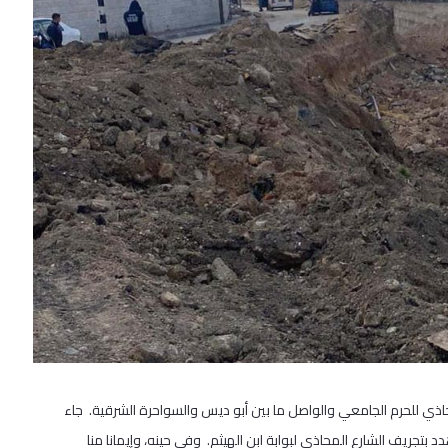
يف الشارع المحاذي للحرم الجامعي والواصل ما بين أبو ديس والسواحرة الشرقية. جاء
العسكري الذي صدر بتاريخ 4 تشرين الثاني 2023 والذي هدد بتجريف الشارع المحاذي لبوابة ابن الهيثم. وفي حينه، وإيمانا منا