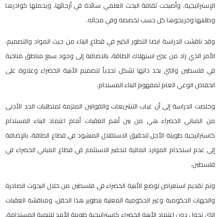
الإستراتيجية، وأصبحت ثقافة البحث العلمي سائدة في أرجائها، ويحملها كوادرها
وطلبتها وخريجوها كل حسب تخصصه وفي مجاله.
وقد ناقشت الدراسة ايضا التطور الكبير في قطاع البناء من حيث المواد والتصميم،
الأمر الذي زاد من عبئ استهلاك الطاقة، بالاضافة إلى وجود سبع مناطق مناخية
في فلسطين والتي بحد ذاتها تشكل تحدياً لتصميم الأبنية الخضراء وعلاوة على
انخفاض الوعي العام لمفهوم البناء المستدام.
وخلصت الدراسة إلى أن غياب التشريعات والقوانين الملزمة لمتطلبات الحد الأدنى
من المباني الخضراء هي من بين أهم العقبات أمام اعتماد البناء المستدام
كاستراتيجية طويلة الأجل لتحقيق الاستقلال المنشود في قطاع الطاقة، بالإضافة
إلى عدم استخدام الموارد المالية لتحفيز الاستثمار في قطاع المباني الخضراء في
فلسطين.
وتم تقديم استعراض لوضع الأبنية الخضراء في فلسطين من خلال البحوث الصادرة
والجهات الحكومية وغير الحكومية المعنية بتطوير هذا الحقل، ومناقشة العقبات
التي تحول دون اعتماد الأبنية الخضراء كاستراتيجية طويلة الأمد للتنمية المستدامة،