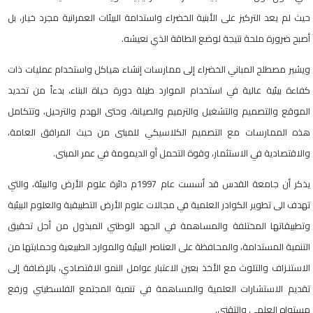
حيث لم يعد التركيز على الأبنية الخضراء واستدامة البيئات العمرانية مجرد خيار، بل
أصبح ضرورة ملحة نتيجة لوضع الطاقة الذي نعيشه.
ويشير مصطلح المباني الخضراء إلى ممارسات إنشاء هياكل واستخدام عمليات ذات
كفاءة بيئية عالية في استخدام الموارد طيلة دورة حياة البناء، بدءاً من تحديد
الموقع والتصميم والتشغيل والترميم والصيانة، وحتى الهدم والترحيل، وتتكامل
هذه الممارسات مع التصميم الكلاسيكي للمبنى من حيث المرافق العامة،
والاقتصادية في الاستثمار، وقوة التحمل أو الديمومة في عمر المبنى.
يذكر أن جامعة القدس قد أسست عام 1997م دائرة علوم الأرض والبيئة، والتي
تهدف الى تطوير الكوادر العلمية في مجالات علوم الأرض التطبيقية والعلوم البيئية
وتطبيقاتها المختلفة والمساهمة في الجهد الوطني المبذول من أجل تحقيق
التنمية المستدامة، والمحافظة على العناصر البيئية والموارد الطبيعية وحمايتها من
الاستنـزاف والتلوث مع الأخذ بعين الاعتبار عوامل النمو الاقتصادي، بالإضافة إلى
تقديم الاستشارات العلمية والمساهمة في تنمية المجتمع الفلسطيني ورفع
مستواه العلمي والتقني.