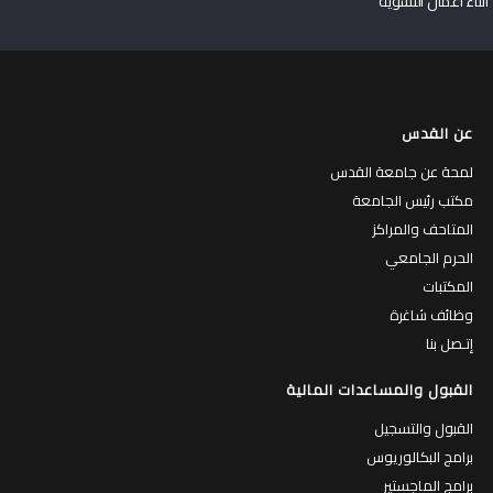
أثناء أعمال التسوية
عن القدس
لمحة عن جامعة القدس
مكتب رئيس الجامعة
المتاحف والمراكز
الحرم الجامعي
المكتبات
وظائف شاغرة
إتـصل بنا
القبول والمساعدات المالية
القبول والتسجيل
برامج البكالوريوس
برامج الماجستير