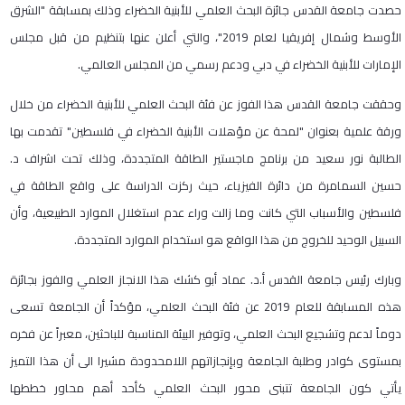
حصدت جامعة القدس جائزة البحث العلمي للأبنية الخضراء وذلك بمسابقة "الشرق
الأوسط وشمال إفريقيا لعام 2019"، والتي أعلن عنها بتنظيم من قبل مجلس
الإمارات للأبنية الخضراء في دبي ودعم رسمي من المجلس العالمي.
وحققت جامعة القدس هذا الفوز عن فئة البحث العلمي للأبنية الخضراء من خلال
ورقة علمية بعنوان "لمحة عن مؤهلات الأبنية الخضراء في فلسطين" تقدمت بها
الطالبة نور سعيد من برنامج ماجستير الطاقة المتجددة، وذلك تحت اشراف د.
حسين السمامرة من دائرة الفيزياء، حيث ركزت الدراسة على واقع الطاقة في
فلسطين والأسباب التي كانت وما زالت وراء عدم استغلال الموارد الطبيعية، وأن
السبيل الوحيد للخروج من هذا الواقع هو استخدام الموارد المتجددة.
وبارك رئيس جامعة القدس أ.د. عماد أبو كشك هذا الانجاز العلمي والفوز بجائزة
هذه المسابقة للعام 2019 عن فئة البحث العلمي، مؤكداً أن الجامعة تسعى
دوماً لدعم وتشجيع البحث العلمي، وتوفير البيئة المناسبة للباحثين، معبراً عن فخره
بمستوى كوادر وطلبة الجامعة وبإنجازاتهم اللامحدودة مشيرا الى أن هذا التميز
يأتي كون الجامعة تتبنى محور البحث العلمي كأحد أهم محاور خططها