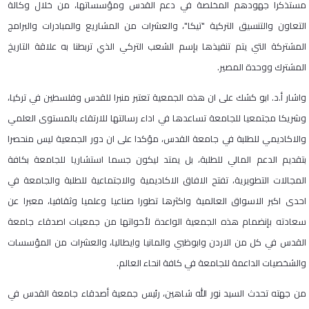
مستذكرا جهودهم المخلصة في دعم القدس ومؤسساتها، من خلال وكالة
التعاون والتنسيق التركية "تيكا"، والعشرات من المشاريع والمبادرات والبرامج
المشتركة التي يتم تنفيذها بإسم الشعب التركي الذي تربطنا به علاقة التاريخ
المشترك ووحدة المصير.
واشار أ.د. ابو كشك على ان هذه الجمعية تعتبر منبرا للقدس وفلسطين في تركيا،
وشريكا مجتمعيا للجامعة تساعدها في اداء رسالتها للارتقاء بالمستوى العلمي
والاكاديمي للطلبة في جامعة القدس، مؤكدا على ان دور الجمعية ليس منحصرا
بتقديم الدعم المالي للطلبة، بل يمتد ليكون جسما استشاريا للجامعة بكافة
المجالات التطويرية، تفتح الافاق الاكاديمية والاجتماعية للطلبة والجامعة في
احدى اكبر الاسواق العالمية واكثرها تطورا صناعيا وعلميا وثقافيا، معبرا عن
سعادته بإنضمام هذه الجمعية الواعدة لأخواتها من جمعيات اصدقاء جامعة
القدس في كل من الاردن وابوظبي والمانيا وايطاليا، والعشرات من المؤسسات
والشخصيات الداعمة للجامعة في كافة انحاء العالم.
من جهته تحدث السيد نور الله شاهين، رئيس جمعية أصدقاء جامعة القدس في