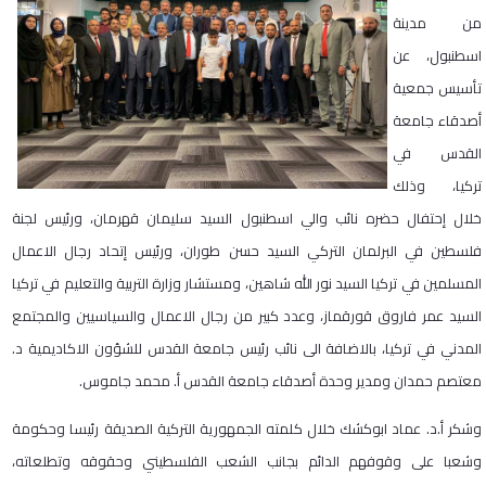
من مدينة
اسطنبول، عن
تأسيس جمعية
أصدقاء جامعة
القدس في
تركيا، وذلك
خلال إحتفال حضره نائب والي اسطنبول السيد سليمان قهرمان، ورئيس لجنة
فلسطين في البرلمان التركي السيد حسن طوران، ورئيس إتحاد رجال الاعمال
المسلمين في تركيا السيد نور الله شاهين، ومستشار وزارة التربية والتعليم في تركيا
السيد عمر فاروق قورقماز، وعدد كبير من رجال الاعمال والسياسيين والمجتمع
المدني في تركيا، بالاضافة الى نائب رئيس جامعة القدس للشؤون الاكاديمية د.
معتصم حمدان ومدير وحدة أصدقاء جامعة القدس أ. محمد جاموس.
وشكر أ.د. عماد ابوكشك خلال كلمته الجمهورية التركية الصديقة رئيسا وحكومة
وشعبا على وقوفهم الدائم بجانب الشعب الفلسطيني وحقوقه وتطلعاته،