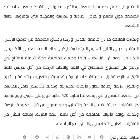
الحضور الى دعم صمود الجامعة وطلبتها، مشيرا الى نشاط جمعيات اصدقاء
الجامعة حول العالم والفرص المادية والتدريبية والمهنية التي يوفروها لطلبة
الجامعة.
وتميزت العلاقة ما بين جامعة القدس وتركيا بإطلاق الجامعة من حرمها الرئيس،
المؤتمر الدولي الثاني للعلوم الاجتماعية، ليكون بذلك الحدث العلمي الأكاديمي
الأكبر من نوعه في فلسطين، فيما وضعت الجامعة خطة شاملة لافتتاح أول
برنامج على مستوى فلسطين في اللغة والآداب التركية من أجل تدريس اللغة
التركية، بالإضافة إلى دعم نشاطات تربوية وتعليمية، والتعريف بالثقافة والتاريخ
والفنون التركية، إضافة لتطوير الأبحاث المشتركة، وكذلك بناء سكن داخلي للطالبات
في جامعة القدس والذي يتسع لما يقارب 420 طالبة تتوزع على بنايتين، ويتوفر فيه
كل التقنيات الحديثة لضمان الراحة والأمان، وهو ممول من قبل الحكومة التركية،
وكذلك توافد الأتراك للجامعة من أجل تعلم اللغة العربية، إضافة للكثير من
اتفاقيات التعاون الأكاديمي والبحثي مع الجامعة.
شارك المقال عبر: