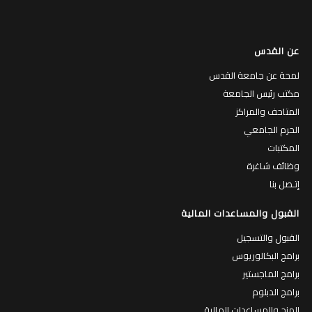
عن القدس
لمحة عن جامعة القدس
مكتب رئيس الجامعة
المتاحف والمراكز
الحرم الجامعي
المكتبات
وظائف شاغرة
إتـصل بنا
القبول والمساعدات المالية
القبول والتسجيل
برامج البكالوريوس
برامج الماجستير
برامج الدبلوم
المنح والمساعدات المالية