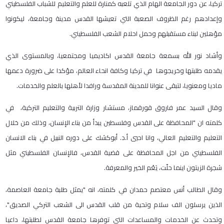
تركيا، عن دور الجامعة الهام الذي تلعبه كمنارة للعلم والتعليم للشباب الفلسطيني
وإعدادهم رغم الظروف الصعبة التي تعيشها القدس مدينة وجامعة، ليكونوا
مؤهلين لبناء مستقبلهم وحمل احلام الشعب الفلسطيني.
وأشاد نور الله بسمعة جامعة القدس اكاديميا ومجتمعيا، وبالمستوى الذي
يقدمه طلبتها وخريجوها في تركيا وكافة انحاء العالم، مؤكدا على ضرورة دعمها
ماديا ومعنويا، لتبقى عنوانا للمدينة المقدسة ورافدا لأهلها بالعلم والخدمات.
وقال السيد عمر فاروق قورقماز، مستشار وزارة التربية والتعليم التركية، في
كلمته ان "المحافظة على القدس وفلسطين يبدأ من بناء الإنسان، وذلك من خلال
التعليم والتعليم العالي، وانا احيي أ.د. أبوكشك على دوره النبيل في بناء الانسان
الفلسطيني من اجل المحافظة على قضية القدس، فالإنسان الفلسطيني مثل
شجرة الزيتون اينما حلّت، يَعُم الخير والمعرفة.
وقال الطالب أنس معتصم حمدان في كلمته، انه "يمثل طلبة جامعة العاصمة،
الذين يرسلون الف سلام وتحية من قلب القدس الى الشعب التركي الصديق"،
وتحدث عن الخدمات والمساعدات التي توفرها جامعة القدس لطلبتها، داعيا