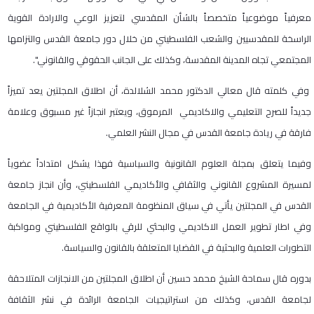
معرفياً موضوعياً متخصصاً بالشأن المقدسي لتعزيز الوعي والارادة القوية
الراسخة للمقدسيين والشعب الفلسطيني من خلال دور جامعة القدس والتزامها
المجتمعي تجاه المدينة المقدسة، وكذلك على الجانب الحقوقي والقانوني".
وفي كلمته قال معالي الدكتور محمد الشلالدة، أن اطلاق المجلتين يعد تميزاً
جديداً للصرح التعليمي والاكاديمي المرموق، ويعتبر انجازاً غير مسبوق وعلامة
فارقة في ريادة جامعة القدس في مجال النشر العلمي.
وفيما يتعلق بمجلة العلوم القانونية والسياسية فهذا يشكل امتداداً عضوياً
لمسيرة المشروع القانوني والثقافي والأكاديمي الفلسطيني، وأن انجاز جامعة
القدس في المجلتين يأتي في سياق المنظومة المعرفية الأكاديمية في الجامعة
وفي اطار تطوير العمل الاكاديمي والبحثي للرقي بالواقع الفلسطيني ومواكبة
التطورات العلمية والبحثية في القضايا المتعلقة بالقانون والسياسة.
بدوره قال سماحة الشيخ محمد حسين أن اطلاق المجلتين من الانجازات المتلاحقة
لجامعة القدس، وكذلك من استراتيجيات الجامعة الرائدة في نشر الثقافة