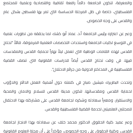
والمعرفة، لتكون الجامعة دائماً رافعة ثقافية واقتصادية وعلمية للمجتمع
الفلسطيني، خاصة في ظل المرحلة الحساسة التي تمر بها فلسطين بشكل عام
والقدس على وجه الخصوص.
وعبر عن اعتزازه برئيس الجامعة أ.د. عماد أبو كشك لما يحققه من تطورات علمية
في التوسع لكليات الجامعة واستحداث التخصصات العلمية المرموقة، قائلاً "تحتاج
القدس لهذه القامات الوطنية التي تعمل ليلاً نهاراً لحماية القدس والمقدسات
فيها، في وقت تحتاج القدس أيضاً للدراسات القانونية التي تنصف القضية
الفلسطينية في المحاكم الدولية من جرائم الاحتلال".
وتحدث البطريرك ميشيل صباح في كلمته حول أهمية العمل الدائم والدؤوب
لحماية القدس ومقدساتها، لتكون مدينة القدس للسلام والامان والمحبة
والاستقرار، ومعبراً سعادته وشكره لجامعة القدس على مشاركته بهذا الاحتفال
للمجلتين العلميتين لخدمة القضية الفلسطينية والقدس.
وعبر عميد كلية الحقوق الدكتور محمد خلف عن سعادته بهذا الانجاز لجامعة
القدس، وكلية الحقوق على وجه الخصوص، مؤكداً على أن مجلة العلوم القانونية