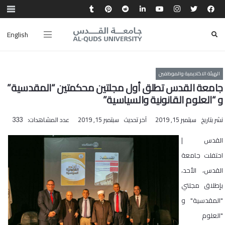
English
الهيئة الاكاديمية والموظفين
جامعة القدس تطلق أول مجلتين محكمتين “المقدسية”
و “العلوم القانونية والسياسية”
نشر بتاريخ
سبتمبر 15, 2019
آخر تحديث
سبتمبر 15, 2019
عدد المشاهدات:
333
القدس |
احتفلت جامعة
القدس، الأحد،
بإطلاق مجلتي
"المقدسية" و
"العلوم