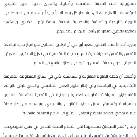
مسؤولية تجاه المدينة المقدسة وأهلها، وتتعدى حدود الدور التقليدي
لمؤسسات التعليم العالي، وتسطر كل يوم انجازاً جديداً، يساهم في الحفاظ على
الهوية التاريخية والثقافية والحضارية للمدينة، يحفظ ارثها الحضاري ويستعيد
رونقها الفكري، ويعزز من ثبات أهلها في مدينتهم.
بدوره أكد الأستاذ الدكتور سعيد أبو علي أن اطلاق المجلتين هو انجاز جديد لجامعة
القدس والقدس المدينة، حيث تسهم مجلة المقدسية في تعزيز المحتوى المعرفي
الحقيقي حول مدينة القدس ونشره على نطاق واسع في العالم.
وأضاف أن مجلة العلوم القانونية والسياسية تأتي في سياق المنظومة المعرفية
الأكاديمية في الجامعة وفي إطار تطوير العمل الأكاديمي والبحثي للرقي بالواقع
الفلسطيني ومواكبة التطورات العلمية والبحثية في القضايا المتعلقة بالقانون
والسياسة وتعميق العمل البحثي القانوني والسياسي وترسيخه في إطار مجلة
علمية تخضع لقواعد التحكيم العلمي المتبع في النظم العلمية والبحثية.
وقال "تفتح المجلتان صفحاتهما لكل الأقلام المحبة للقدس في شتى الموضوعات
ذات الصلة بشؤون القدس أو تلامس أي شيء من شؤونها، لتكون بذلك مرجعاً