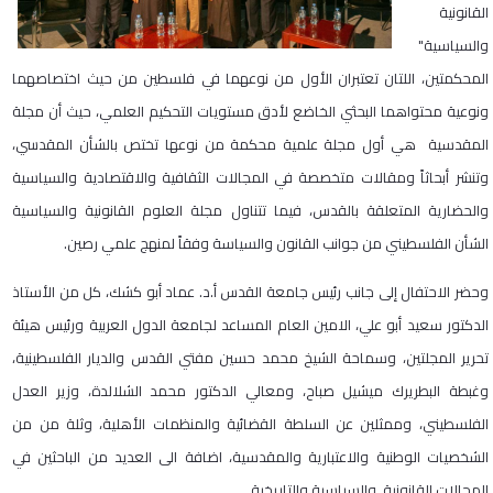
القانونية
والسياسية"
المحكمتين، اللتان تعتبران الأول من نوعهما في فلسطين من حيث اختصاصهما
ونوعية محتواهما البحثي الخاضع لأدق مستويات التحكيم العلمي، حيث أن مجلة
المقدسية هي أول مجلة علمية محكمة من نوعها تختص بالشأن المقدسي،
وتنشر أبحاثاً ومقالات متخصصة في المجالات الثقافية والاقتصادية والسياسية
والحضارية المتعلقة بالقدس، فيما تتناول مجلة العلوم القانونية والسياسية
الشأن الفلسطيني من جوانب القانون والسياسة وفقاً لمنهج علمي رصين.
وحضر الاحتفال إلى جانب رئيس جامعة القدس أ.د. عماد أبو كشك، كل من الأستاذ
الدكتور سعيد أبو علي، الامين العام المساعد لجامعة الدول العربية ورئيس هيئة
تحرير المجلتين، وسماحة الشيخ محمد حسين مفتي القدس والديار الفلسطينية،
وغبطة البطريرك ميشيل صباح، ومعالي الدكتور محمد الشلالدة، وزير العدل
الفلسطيني، وممثلين عن السلطة القضائية والمنظمات الأهلية، وثلة من من
الشخصيات الوطنية والاعتبارية والمقدسية، اضافة الى العديد من الباحثين في
المجالات القانونية والسياسية والتاريخية.