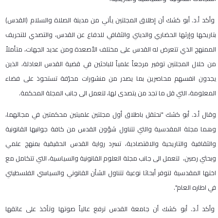
وأكد أ.د. أبو كشك أن إطلاق المجلتين يأتي من مدينة الصلاة والسلام (القدس)
بتاريخها وإرثها الحضاري والديني والثقافي للدفاع عن القدس، والتصدي للتحريف
الممنهج الذي تتعرض له القدس على مختلف الأصعدة ومن عديد الجهات، متأملاً
من خلال المجلتين توفير مرجعاً علمياً للباحثين في قضية القدس العادلة، الذين
يجدون انفسهم محاصرين بما يصدر من منشورات محرّفة تستحوذ على فضاء
المعلومة، التي قل ما تجد من يتصدى لها، لتعمل الى جانب المجلة المحكمة.
وقال أ.د. أبو كشك "نحتقل باطلاق أول مجلتين علميتين محكمتين في مجالهما،
وهما مجلة المقدسية والتي تتناول شؤون القدس من كافة جوانبها القانونية
والثقافية والتاريحية والاقتصادية، تسرد رواية القدس الحقيقية بمنهج علمي
وبحثي رصين، لتعمل الى جانب مجلة العلوم القانونية والسياسية، التي تتكامل مع
اختها المقدسية لتوفر أبحاثا نوعية تتناول الشأن القانوني والسياسي الفلسطيني
في اطاره العام".
وأكد أ.د. أبو كشك أن جامعة القدس ترفع عالياً صوتها وتأخذ على عاتقها