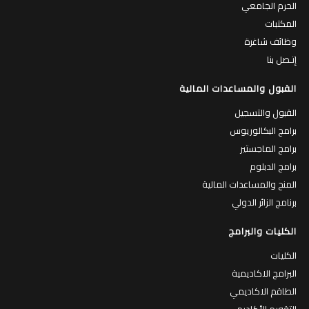
الحرم الجامعي
المكتبات
وظائف شاغرة
إتـصل بنا
القبول والمساعدات المالية
القبول والتسجيل
برامج البكالوريوس
برامج الماجستير
برامج الدبلوم
المنح والمساعدات المالية
برنامج الزائر الدولي
الكليات والبرامج
الكليات
البرامج الاكاديمية
الطاقم الاكاديمي
التقويم الأكاديمي