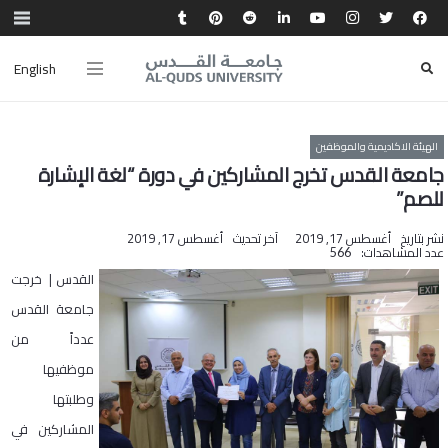
English
الهيئة الاكاديمية والموظفين
جامعة القدس تخرج المشاركين في دورة “لغة الإشارة
للصم”
نشر بتاريخ
أغسطس 17, 2019
آخر تحديث
أغسطس 17, 2019
عدد المشاهدات:
566
القدس | خرجت
جامعة القدس
عدداً من
موظفيها
وطلبتها
المشاركين في