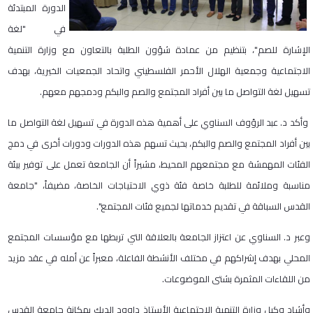
الدورة المبتدئة
في "لغة
الإشارة للصم"، بتنظيم من عمادة شؤون الطلبة بالتعاون مع وزارة التنمية
الاجتماعية وجمعية الهلال الأحمر الفلسطيني واتحاد الجمعيات الخيرية، بهدف
تسهيل لغة التواصل ما بين أفراد المجتمع والصم والبكم ودمجهم معهم.
وأكد د. عبد الرؤوف السناوي على أهمية هذه الدورة في تسهيل لغة التواصل ما
بين أفراد المجتمع والصم والبكم، بحيث تسهم هذه الدورات ودورات أخرى في دمج
الفئات المهمشة مع مجتمعهم المحيط، مشيراً أن الجامعة تعمل على توفير بيئة
مناسبة وملائمة للطلبة خاصة فئة ذوي الاحتياجات الخاصة، مضيفاً، "جامعة
القدس السباقة في تقديم خدماتها لجميع فئات المجتمع".
وعبر د. السناوي عن اعتزاز الجامعة بالعلاقة التي تربطها مع مؤسسات المجتمع
المحلي بهدف إشراكهم في مختلف الأنشطة الفاعلة، معبراً عن أمله في عقد مزيد
من اللقاءات المثمرة بشتى الموضوعات.
وأشاد وكيل وزارة التنمية الاجتماعية الأستاذ داوود الديك بمكانة جامعة القدس