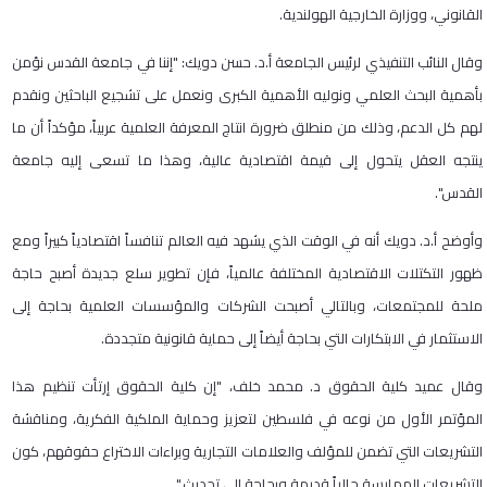
القانوني، ووزارة الخارجية الهولندية.
وقال النائب التنفيذي لرئيس الجامعة أ.د. حسن دويك: "إننا في جامعة القدس نؤمن
بأهمية البحث العلمي ونوليه الأهمية الكبرى ونعمل على تشجيع الباحثين ونقدم
لهم كل الدعم، وذلك من منطلق ضرورة انتاج المعرفة العلمية عربياً، مؤكداً أن ما
ينتجه العقل يتحول إلى قيمة اقتصادية عالية، وهذا ما تسعى إليه جامعة
القدس".
وأوضح أ.د. دويك أنه في الوقت الذي يشهد فيه العالم تنافساً اقتصادياً كبيراً ومع
ظهور التكتلات الاقتصادية المختلفة عالمياً، فإن تطوير سلع جديدة أصبح حاجة
ملحة للمجتمعات، وبالتالي أصبحت الشركات والمؤسسات العلمية بحاجة إلى
الاستثمار في الابتكارات التي بحاجة أيضاً إلى حماية قانونية متجددة.
وقال عميد كلية الحقوق د. محمد خلف، "إن كلية الحقوق إرتأت تنظيم هذا
المؤتمر الأول من نوعه في فلسطين لتعزيز وحماية الملكية الفكرية، ومناقشة
التشريعات التي تضمن للمؤلف والعلامات التجارية وبراءات الاختراع حقوقهم، كون
التشريعات الممارسة حالياً قديمة وبحاجة إلى تحديث."