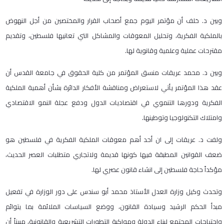
وبين د. خلف أن مؤتمر اليوم جمع أصحاب القرار والمختصين من أجل النهوض
بالملكية الفكرية، وتحليل المعوقات والمشاكل التي تعانيها فلسطين، وتقديم
مقترحات عملية وعلمية وقانوية لها.
وبين د. محمد عريقات منسق المؤتمر من كلية الحقوق في جامعة القدس أن
عقد هذا المؤتمر يأتي لاستعراض ومناقشة الأفكار الدائرة بشأن أهمية الملكية
الفكرية ودورها التنموي في اقتصاديات الدول ودفع عجلة النمو الاقتصادي
وامتلاك التكنولوجيا وتوطينها.
ولفت د. عريقات إلى ان أحد أهم معوقات الملكية الفكرية في فلسطين هو
ضعف القوانين المطبقة فيها كونها قديمة ولاتجاري متطلبات العصر الحديث،
مؤكداً حاجة فلسطين إلى انشاء قانون عصري لها.
وتحدث وكيل وزارة العدل الأستاذ محمد أبو سندس على دور الوزارة في تفعيل
مبدأ الحكم الرشيد وسيادة القانون، ووضع السياسات الملائمة بما يتوائم
واحتياجات المجتمع لبناء الدولة ومواكبة التطورات التشريعية والقانونية، مبيناً أن