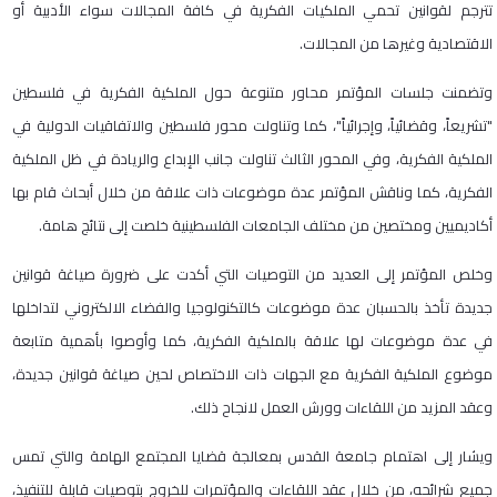
تترجم لقوانين تحمي الملكيات الفكرية في كافة المجالات سواء الأدبية أو
الاقتصادية وغيرها من المجالات.
وتضمنت جلسات المؤتمر محاور متنوعة حول الملكية الفكرية في فلسطين
"تشريعاً، وقضائياً، وإجرائياً"، كما وتناولت محور فلسطين والاتفاقيات الدولية في
الملكية الفكرية، وفي المحور الثالث تناولت جانب الإبداع والريادة في ظل الملكية
الفكرية، كما وناقش المؤتمر عدة موضوعات ذات علاقة من خلال أبحاث قام بها
أكاديميين ومختصين من مختلف الجامعات الفلسطينية خلصت إلى نتائج هامة.
وخلص المؤتمر إلى العديد من التوصيات التي أكدت على ضرورة صياغة قوانين
جديدة تأخذ بالحسبان عدة موضوعات كالتكنولوجيا والفضاء الالكتروني لتداخلها
في عدة موضوعات لها علاقة بالملكية الفكرية، كما وأوصوا بأهمية متابعة
موضوع الملكية الفكرية مع الجهات ذات الاختصاص لحين صياغة قوانين جديدة،
وعقد المزيد من اللقاءات وورش العمل لانجاح ذلك.
ويشار إلى اهتمام جامعة القدس بمعالجة قضايا المجتمع الهامة والتي تمس
جميع شرائحه، من خلال عقد اللقاءات والمؤتمرات للخروج بتوصيات قابلة للتنفيذ،