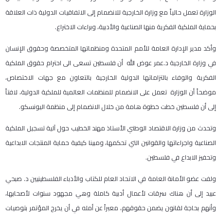
الوزارة تعمل حالياً مع وزارة الخارجية للانضمام إلى الاتفاقيات الدولية ذات العلاقة
بحماية الملكية الفكرية منها الصناعية والأدبية، وبراءات الاختراع.
وأكد مدير الإدارة العامة للأمم المتحدة ومنظماتها المتخصصة وحقوق الإنسان
في وزارة الخارجية د.عمر عوض الله أن فلسطين تسعى الى احترام حقوق الملكية
الفكرية والوفاء بالتزاماتها الدولية الخارجية بالتعاون مع جهات الاختصاص،
موضحاً أن الوزارة تعمل على الانضمام للمنظمات العالمية للملكية الدولية، لافتاً
إلى أن فلسطين خطت خطوة هامة من خلال الانضمام إلى منظمة اليونسكو.
وتحدث من وزارة الاقتصاد الوطني الأستاذ مهند الخطيب حول آلية تسجيل الملكية
الصناعية واجراءاتها والقوانين التي تحكمها، ومبينا كيفية حماية المنتجات الابداعية
وتحفيز الابداع في فلسطين.
ولفت عضو الأمانة العامة في الاتحاد العام للكتاب والأدباء الفلسطينيين د. صبحي
عبيد إلى أن هناك سرقات لأعمال أدبية كاملة وهي مجهود سنوات لأصحابها،
وأنهم بحاجة لقانون يضمن حقوقهم، معبراً عن أمله في أن يخرج المؤتمر بتوصيات