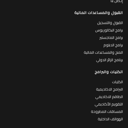
إتـصل بنا
القبول والمساعدات المالية
القبول والتسجيل
برامج البكالوريوس
برامج الماجستير
برامج الدبلوم
المنح والمساعدات المالية
برنامج الزائر الدولي
الكليات والبرامج
الكليات
البرامج الاكاديمية
الطاقم الاكاديمي
التقويم الأكاديمي
المساقات المطروحة
الهواتف الداخلية