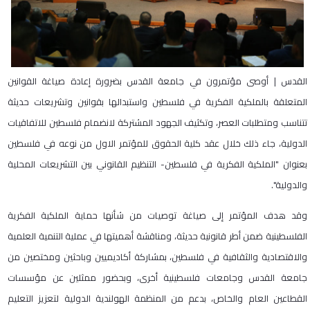
القدس | أوصى مؤتمرون في جامعة القدس بضرورة إعادة صياغة القوانين
المتعلقة بالملكية الفكرية في فلسطين واستبدالها بقوانين وتشريعات حديثة
تتناسب ومتطلبات العصر، وتكثيف الجهود المشتركة لانضمام فلسطين للاتفاقيات
الدولية، جاء ذلك خلال عقد كلية الحقوق للمؤتمر الاول من نوعه في فلسطين
بعنوان "الملكية الفكرية في فلسطين- التنظيم القانوني بين التشريعات المحلية
والدولية".
وقد هدف المؤتمر إلى صياغة توصيات من شأنها حماية الملكية الفكرية
الفلسطينية ضمن أطر قانونية حديثة، ومناقشة أهميتها في عملية التنمية العلمية
والاقتصادية والثقافية في فلسطين، بمشاركة أكاديميين وباحثين ومختصين من
جامعة القدس وجامعات فلسطينية أخرى، وبحضور ممثلين عن مؤسسات
القطاعين العام والخاص، بدعم من المنظمة الهولندية الدولية لتعزيز التعليم