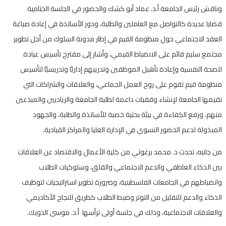
وناقش رئيس الجامعة أ.د. عماد أبو كشك والحضور في الجلسة الختامية
قضايا عديدة كالتواصل مع العاملين والطلبة، ودور الأساتذة في إعادة صياغة
العقد الاجتماعي حول منظومة القيم في إطار مدونة السلوك من أجل تطوير
مجتمع سليم قائم على الانضباط القيمي، وأشار إلى مقترح تأسيس عيادة
للصحة النفسية وإعادة تأهيل الموظفين وتدريبهم إداريًا وتدريسيًا لتأسيس
منظومة قيم تقوم على روح العمل الجماعي، والعلاقات والشراكات التي
تقيمها الجامعة لإنشاء وقفيات داعمة لطلبة الجامعة والرياديين والمبدعين
منهم، ورفع الكفاءة في بيئة بحثية خصبة للأساتذة والطلبة، والجهود
المبذولة لدعم الحضور النسوي في الإدارة العليا والمراكز القيادية.
من جانبه، تحدث د. محمد برغوثي من كلية الأعمال والاقتصاد عن العلاقات
بين الذكاء العاطفي والدعم الاجتماعي والقلق، وسلوكيات الطلاب
وانضباطهم في الجامعات الفلسطينية، وضرورة تطوير استراتيجيات لتوظيف
الذكاء والدعم للتقليل من التوتر وضبط الطلاب كطريق للنجاح الأكاديمي
والعلاقات الاجتماعية، وذلك في جلسة أولى ترأسها أ.د. موسى الدويك.