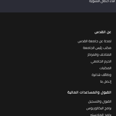
أثناء أعمال التسوية
عن القدس
لمحة عن جامعة القدس
مكتب رئيس الجامعة
المتاحف والمراكز
الحرم الجامعي
المكتبات
وظائف شاغرة
إتـصل بنا
القبول والمساعدات المالية
القبول والتسجيل
برامج البكالوريوس
برامج الماجستير