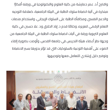
واقترح أ.د. عمر حمارشة من كلية العلوم والتكنولوجيا في ورقته أفكارًا
مبتكرة في آلية انضباط سلوك الطلبة في البيئة الجامعية، كعلاقة التوجيه
والدعم النفسي ومكافأة الطلبة على السلوك الإيجابي، واستخدام منصات
التعلم الرقمي لتعزيزه، وختامًا قدم د. إياد الحلاق ود. علا حسين في كلية
العلوم التربوية ورقة في آليات انضباط سلوك الطلبة في البيئة الجامعية من
وجهة نظر أعضاء هيئة التدريس في جامعة القدس، وأوصت بضرورة إلقاء
الضوء على أهمية التوعية بالسلوكيات التي قد تؤثر بدورها بسير الانضباط
وتوفير دليل إرشادي للتعامل معها وتوجيهها.