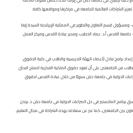
كلية ترينيتي في جامعة دبلن في إيرلندا مدة خمس سنوات قادمة،
زيز الشراكات العالمية للجامعة في مراكزها ومواقعها كافة.
مسؤول قسم التعاون والتطوير في الممثلية الإيرلندية السيدة إيفا
 جامعة القدس أ.د. عماد الخطيب، ومدير عيادة القدس ومركز العمل
داد برامج تبادل لأعضاء الهيئة التدريسية والطلاب في كلية الحقوق،
طلاب من الجامعتين على أن تعود حقوق الملكية الفكرية للمنتج البحثي
لصراعات الدولية في جامعة دبلن سنويًا من خلال عيادة القدس لحقوق
سق برنامج الماجستير في حل الصراعات الدولية في جامعة دبلن د. برندن
اون بين الجامعتين، كما عبر عن سعادته بهذه الشراكة في مجال التعليم،