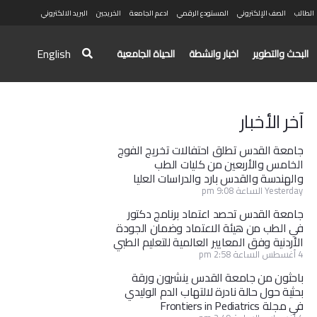
الطالب
الصف الإلكتروني
المستودع الرقمي
ادعم الجامعة
الخريجين
البريد الالكتروني
English
البحث والتطوير
اخبار وانشطة
الحياة الجامعية
آخر الأخبار
جامعة القدس تطلق احتفالات تخريج الفوج
الخامس والأربعين من كليات الطب
والهندسة والقدس بارد والدراسات العليا
Yesterday الساعة 9:08 pm
جامعة القدس تحصد اعتماد برنامج دكتور
في الطب من هيئة الاعتماد وضمان الجودة
الأردنية وفق المعايير العالمية للتعليم الطبي
4 أغسطس الساعة 2:58 pm
باحثون من جامعة القدس ينشرون ورقة
بحثية حول حالة نادرة لالتهاب الدم الوليدي
في مجلة Frontiers in Pediatrics