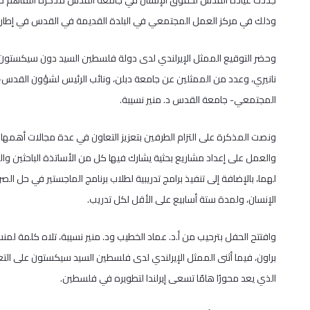
جددت عيادة القدس لحقوق الإنسان في جامعة القدس مذكرة التفاهم مع 
وذلك في مركز العمل المجتمعي في البلدة القديمة في القدس في إطار تع
وحضر التوقيع الممثل الإيرلندي لدى دولة فلسطين السيد دون سيكستون- و
نانيري، وعدد من الممثلين عن جامعة دبلن، ونائب الرئيس لشؤون القدس-
المجتمعي- جامعة القدس د. منير نسيبة.
ونصت المذكرة على التزام الطرفين بتعزيز التعاون في عدة مجالات أهمها إع
والعمل على إعداد مشاريع بحثية يشارك فيها كل من الأساتذة الباحثين وال
لهما، بالإضافة إلى تنفيذ برامج تدريبية لطلاب برنامج الماجستير في حل ا
الإنسان، ولمدة ستة أسابيع على الأقل لكل تدريب.
وافتتح الحفل بترحيب من أ.د. عماد الخطيب ود. منير نسيبة، تلاه كلمة لمن
براون، فيما أثنى الممثل الإيرلندي لدى فلسطين السيد سيكستون على التع
الذي يعد محورُا هامّا تسعى إيرلندا لتطويره في فلسطين.