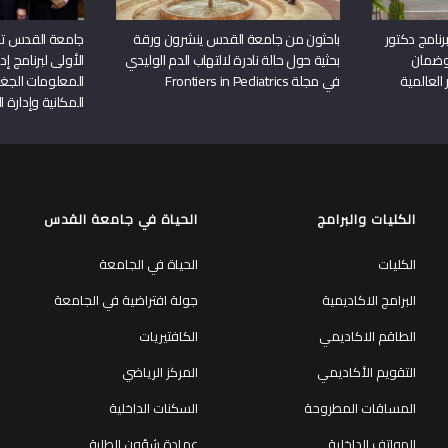
نامج دكتور
باحثون من جامعة القدس ينشرون ورقة
جامعة القدس تن
وضمان
بحثية حول حالة نادرة لالتهاب الدم الوليدي
الأولى لبرنامج إ
 العالمية
في مجلة Frontiers in Pediatrics
المعلومات الجغر
المكانية وإدارة ا
الكليات والبرامج
الحياة في جامعة القدس
الكليات
الحياة في الجامعة
البرامج الاكاديمية
جولة افتراضية في الجامعة
الطاقم الاكاديمي
الكافتيريات
التقويم الأكاديمي
المركز الرياضي
المساقات المطروحة
السكنات الداخلية
الهواتف الداخلية
عمادة شؤون الطلبة