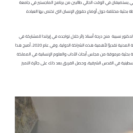
 يستضيفان في الوقت الحالي طالبين من برنامج الماجستير في جامعة
طة بحثية مختلفة حول أوضاع حقوق الإنسان التي تختص بها العيادة
تور نسيبة منح درجة أستاذ زائر خلال تواجده في إيرلندا للمشاركة في
برامج لحقوق الإنسان، كما رشح الدكتور برندن براون لجائزة ترينيتي للمشاركة المدنية تقديرًا لأهمية هذه الشراكة الدولية. وفي عام 2020، أصبح هذا
 بحثية مرموقة من مجلس أبحاث الآداب والعلوم الإنسانية في المملكة
سطينية في القدس الشرقية، وحصل الفريق بعد ذلك على جائزة التميز