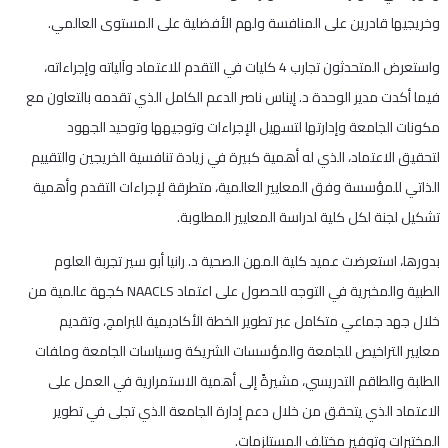
وخريجيها قادرين على المنافسة ولهم الأفضلية على المستوى العالمي.
واستعرض المتحدثون تجارب 4 كليات في التقدم للاعتماد وآلياته وإجراءاته،
فيما أكدت مدير الوحدة د. إيناس ناصر الدعم الكامل الذي تقدمه بالتعاون مع
مكونات الجامعة وإدارتها لتسهيل الإجراءات وتوجيهها وتوحيد الجهود
لتحقيق الاعتماد، الذي له أهمية كبيرة في زيادة تنافسية الخريجين والتقييم
الذاتي للمؤسسة وفق المعايير العالمية، متطرقة لإجراءات التقدم وأهمية
تشكيل لجنة لكل كلية لدراسة المعايير المطلوبة.
بدورها، استعرضت عميد كلية المهن الصحية د. رانيا أبو سير تجربة العلوم
الطبية والمخبرية في التوجه للحصول على اعتماد NAACLS كجهة عالمية من
خلال جهد جماعي متكامل عبر تطوير الخطة الأكاديمية للبرامج، وتقديم
معايير التراخيص للجامعة والمؤسسات الشريكة وسياسات الجامعة وملفات
الطلبة والطاقم التدريسي، مشيرةً إلى أهمية الاستمرارية في العمل على
الاعتماد الذي يتحقق من خلال دعم إدارة الجامعة الذي تجلى في تطوير
المختبرات وتوفير مختلف المستلزمات.