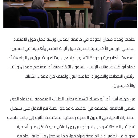
نظمت وحدة ضمان الجودة في جامعة القدس ورشة عمل حول الاعتماد
العالمي للبرامج الأكاديمية، للحديث حول آليات التقدم وأهميته في تحسين
السمعة الأكاديمية وجودة التعليم الجامعي، وذلك بحضور رئيس الجامعة أ.د.
عماد أبو كشك، ونائب الرئيس للشؤون الأكاديمية أ.د. معتصم حمدان، ونائب
الرئيس للتخطيط والتطوير د. حنا عبد النور، ولفيف من عمداء الكليات
والأكاديميين.
من جهته، أشار أ.د. أبو كشك لأهمية تجارب الكليات المتقدمة للاعتماد الذي
تسعى الجامعة لتحقيقه في تخصصات عديدة، بحيث يتم العمل على تسجيل
المختبرات الطبية في المهن الصحية بصفتها المعتمدة الثانية إلى جانب جامعة
قطر في المنطقة، وهي نموذج من بين نماذج عديدة لكل منها أهميته
ودوره في تطوير أداء الجامعة وبرامجها، مما سيجعل من طلبة الجامعة