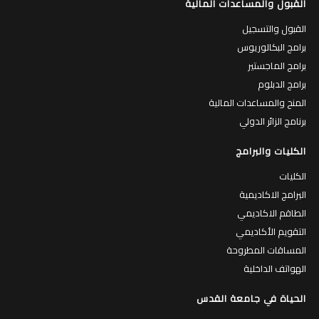
القبول والمساعدات المالية
القبول والتسجيل
برامج البكالوريوس
برامج الماجستير
برامج الدبلوم
المنح والمساعدات المالية
برنامج الزائر الدولي
الكليات والبرامج
الكليات
البرامج الاكاديمية
الطاقم الاكاديمي
التقويم الأكاديمي
المساقات المطروحة
الهواتف الداخلية
الحياة في جامعة القدس