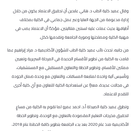
وقال عميد كلية الطب د. هاني عابدين أن تحقيق الاعتماد يكون من خلال
إدارة مدعومة من الجهة العليا وعبر عمل جماعي في الكلية بمختلف
أطيافها، بحيث عملت عليه لسنتين متتاليتين، مؤكدًا أن الاعتماد يصب في
مهنية الكلية ومصلحتها وصورة الجامعة وتقدمها ككل.
من جانبه، تحدث نائب عميد كلية الطب للشؤون الأكاديمية د. مراد إبراهيم عما
قامت به الكلية من تطوير للأقسام الجديدة في المرحلة السريرية وتعيين
ممثلين للأقسام، وتطوير الخطة والتعاون المستقبلي مع المستشفيات،
وتأسيس آلية واحدة لمتابعة المساقات، والتعاون مع وحدة ضمان الجودة
في مجالات عديدة، معبرًا عن استعدادية الكلية للتعاون مع أي كلية أخرى
للتقدم للاعتماد.
وتطرق عميد كلية الصيدلة أ.د. احمد عمرو لما تقوم به الكلية من مساعٍ
لتحقيق مخرجات التعليم المقصودة بالتعاون مع الوحدة، وتطوير الخطة
الأكاديمية منذ عام 2020 بعد بدء الجامعة بتطوير كافة الخطط عام 2018،