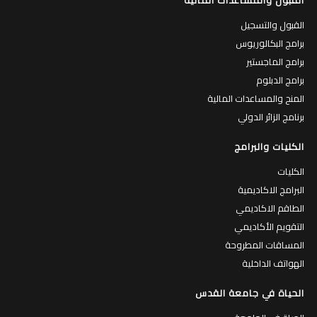
القبول والتسجيل
برامج البكالوريوس
برامج الماجستير
برامج الدبلوم
المنح والمساعدات المالية
برنامج الزائر الدولي
الكليات والبرامج
الكليات
البرامج الاكاديمية
الطاقم الاكاديمي
التقويم الأكاديمي
المساقات المطروحة
الهواتف الداخلية
الحياة في جامعة القدس