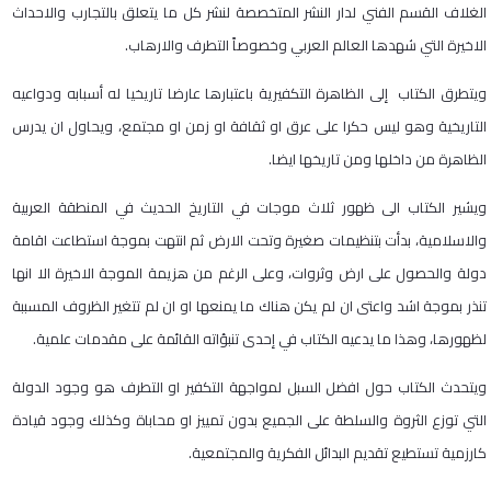
الغلاف القسم الفني لدار النشر المتخصصة لنشر كل ما يتعلق بالتجارب والاحداث
الاخيرة التي شهدها العالم العربي وخصوصاً التطرف والارهاب.
ويتطرق الكتاب إلى الظاهرة التكفيرية باعتبارها عارضا تاريخيا له أسبابه ودواعيه
التاريخية وهو ليس حكرا على عرق او ثقافة او زمن او مجتمع، ويحاول ان يدرس
الظاهرة من داخلها ومن تاريخها ايضا.
ويشير الكتاب الى ظهور ثلاث موجات في التاريخ الحديث في المنطقة العربية
والاسلامية، بدأت بتنظيمات صغيرة وتحت الارض ثم انتهت بموجة استطاعت اقامة
دولة والحصول على ارض وثروات، وعلى الرغم من هزيمة الموجة الاخيرة الا انها
تنذر بموجة اشد واعتى ان لم يكن هناك ما يمنعها او ان لم تتغير الظروف المسببة
لظهورها، وهذا ما يدعيه الكتاب في إحدى تنبؤاته القائمة على مقدمات علمية.
ويتحدث الكتاب حول افضل السبل لمواجهة التكفير او التطرف هو وجود الدولة
التي توزع الثروة والسلطة على الجميع بدون تمييز او محاباة وكذلك وجود قيادة
كارزمية تستطيع تقديم البدائل الفكرية والمجتمعية.