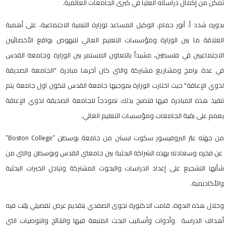
تمكن من إكمال دراساته العليا في كبرى الجامعات العالمية.
بدوره شدد أ. أنور حمام، الوكيل المساعد لوزارة التنمية الاجتماعية، على أهمية
العلاقة ما بين الوزارة ومؤسسات التعليم العالي للنهوض بواقع الأخصائيين
الاجتماعيين في فلسطين، مشيداً بالتعاون المستمر بين الوزارة وجامعة القدس
في عدة برامج ومشاريع مشتركة والتي كان آخرها مبادرة "الجامعة الصديقة
لذوي الإعاقة" حيث اختارت الوزارة بموجبها جامعة القدس لتكون اول جامعة يتم
تنفيذ هذه المبادرة فيها فتصبح بذلك نموذجاً للجامعة الصديقة لذوي الإعاقة
يعمم على بقية الجامعات ومؤسسات التعليم العالي.
من جهته عبّر البروفيسور سكوت ايستن من جامعة بوسطن “Boston College”
عن فخره وسعادته بهذه الشراكة البحثية بين جامعتي القدس وبوسطن والتي من
شأنها التشجيع على إعداد الدراسات والبحوث المشتركة وتبادل الخبرات البحثية
والأكاديمية.
وخلال هذه الندوة، قامت الدكتورة نجوى الصفدي بتقديم عرض تفصيلي بيّنت فيه
أهداف الدراسة وأدوات وأساليب البحث المتبعة فيها والنتائج والتوصيات التي