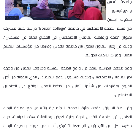
جامعة القدس
والبروفيسور
سكوت ايستن
من قسم الخدمة الاجتماعية في جامعة “Boston College” دراسة بحثية مشتركة
بعنوان "صحة ورفاهية العاملين الاجتماعيين في القطاع العام في فلسطين"،
وذلك في إطار التعاون البحثي بين جامعة القدس وغيرها من مؤسسات التعليم
العالي ومراكز الابحاث الدولية.
وقد هدفت الدراسة للبحث في واقع الصحة النفسية وظروف العمل من وجهة
نظر العاملين الاجتماعيين، وكذلك مستوى الدعم الاجتماعي الذي يتلقونه من أجل
الخروج بمقترحات من شأنها التقليل من ضغط العمل الواقع على العاملين
الاجتماعين.
وفي هذ السياق، عقدت دائرة الخدمة الاجتماعية بالتعاون مع عمادة البحث
العلمي في جامعة القدس ندوة بحثية لعرض ومناقشة هذه الدراسة، حيث
حضرها كل من نائب رئيس الجامعة التنفيذي أ.د. حسن دويك، وعميدة البحث