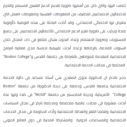
خلصت اليها، والتي كان من أهمها: ضرورة تقديم الدعم النفسي المستمر واللازم
للاخصائيين الاجتماعيين للتخفيف من الضغوطات النفسية وضغوطات العمل التي
يتعرض لها الاخصائي الاجتماعي. وقد أكدت الباحثة على هذه التوصية كأولوية
ملحة وركزت على ضرورة تعزيز الدعم الاجتماعي للأخصائيين الاجتماعيين على جميع
المستويات وضرورة الاهتمام بإعداد البحوث بشكل متتابع في ذات المجال خلال
السنوات القادمة، بالإضافة لإعداد أبحاث تقييمية لدراسة مدى فعالية البرامج
الاجتماعية المقدمة للمواطنين بالشراكة بين جامعة القدس و“Boston College”
المختصة في مجالات الخدمة الاجتماعية.
جدير بالذكر ان الدكتورة نجوى الصفدي هي أستاذ مساعد في دائرة الخدمة
الاجتماعية بجامعة القدس، وحاصلة على درجة الدكتوراة من جامعة “Boston
College” الأمريكية، ودرجة الماجستير من جامعة “McGill” في كندا، ولها عدة
أبحاث منشورة في مجلات عالمية متخصصة ومحكمة تتركز في مجال السياسات
الاجتماعية وقضايا الفقر والعدالة الاجتماعية وأداء الحكومة في مجال الخدمات
الاجتماعية والمساعدات الدولية والمشاركة المدنية في دول العالم الجنوبي