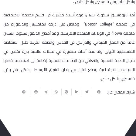
بشكل عام وفي فلسطين بشكل خاص .
أما البروفيسور سكوت ايستن، فهو أستاذ مشارك في قسم الخدمة الاجتماعية
في جامعة “Boston College” وحاصل على درجة الماجستير والدكتوراة من
جامعة Iowa” في الولايات المتحدة الامريكية. وقد أمضى الدكتور سكوت ايستين
عامًا من العمل الميداني والدراسي في القدس والضفة الغربية خلال الانتفاضة
الفلسطينية الأولى وله عدة أبحاث منشورة في مجلات عالمية بارزة تختص في
مجال الصحة النفسية والتعافي من الصدمات النفسية، إضافة الى اهتمامه بقضايا
السياسات الاجتماعية وصنع القرار في بلدان الشرق الأوسط بشكل عام وفي
فلسطين بشكل خاص.
شارك المقال عبر: