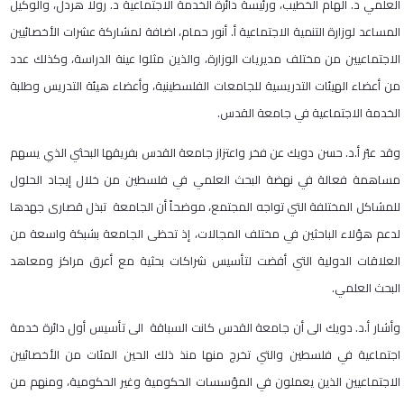
العلمي د. الهام الخطيب، ورئيسة دائرة الخدمة الاجتماعية د. رولا هردل، والوكيل
المساعد لوزارة التنمية الاجتماعية أ. أنور حمام، اضافة لمشاركة عشرات الأخصائيين
الاجتماعيين من مختلف مديريات الوزارة، والذين مثلوا عينة الدراسة، وكذلك عدد
من أعضاء الهيئات التدريسية للجامعات الفلسطينية، وأعضاء هيئة التدريس وطلبة
الخدمة الاجتماعية في جامعة القدس.
وقد عبّر أ.د. حسن دويك عن فخر واعتزاز جامعة القدس بفريقها البحثي الذي يسهم
مساهمة فعالة في نهضة البحث العلمي في فلسطين من خلال إيجاد الحلول
للمشاكل المختلفة التي تواجه المجتمع، موضحاً أن الجامعة تبذل قصارى جهدها
لدعم هؤلاء الباحثين في مختلف المجالات، إذ تحظى الجامعة بشبكة واسعة من
العلاقات الدولية التي أفضت لتأسيس شراكات بحثية مع أعرق مراكز ومعاهد
البحث العلمي.
وأشار أ.د. دويك الى أن جامعة القدس كانت السباقة الى تأسيس أول دائرة خدمة
اجتماعية في فلسطين والتي تخرج منها منذ ذلك الحين المئات من الأخصائيين
الاجتماعيين الذين يعملون في المؤسسات الحكومية وغير الحكومية، ومنهم من