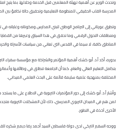
وتحدث الوزير عن أهمية تهيئة المعلمين قبل الخدمة وخلالها، بما يتيح امتل
المدرسة القلب الحقيقي للمنظومة التعليمية وتحقيق حالة تكافؤ بين الم
وتطرق عورتاني إلى البرنامج الوطني لتبني المدارس ومكوناته وغاياته في ت
ومنطلقات التحول الرقمي وما تحقق في هذا السياق وغيرها من القضايا المح
المناطق كافة، لا سيما في القدس التي تعاني من سياسات الأسرلة والحرب
بدوره، أكد أ.د. أبو كشك أهمية المؤتمر والشراكة مع مؤسسة سفراء الترك
بتكامل التعليم العالي والعام، كما أن الجامعة تنطلق في وظائفها وأعمال
المختلفة بمنهجية علمية سليمة قائمة على البحث العلمي الميداني.
وأشار أ.د. أبو كشك إلى دور المؤتمرات التربوية في الاطلاع على ما يستج
لمن هم في الميدان التربوي المدرسي، ذلك لأن المشكلات التربوية متجددة، 
الأخرى آخذة في التطور.
ووجه السفير التركي لدى دولة فلسطين السيد أحمد رضا ديمير شكره للقائم