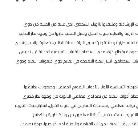
ات الإرشادية وعلاقتها بالهناء الشخصي لدى عينة من الطلبة من ذوي
لتربية والتعليم جنوب الخليل وسبل التغلب عليها من وجهة نظر الطالب
لفلسطينية وعلاقتها بتحسين البيئة الامنة للطلاب، فعالية برنامج إرشادي
ودية بقطاع غزة، مدى استخدام التقنيات التعليمية الحديثة في تدريس
ات استخدامها، استراتيجية النمذجة في تعليم ذوي صعوبات التعلم وذوي
رحلة الأساسية الأولى لأدوات التقويم الحقيقي وصعوبات تطبيقها
خدام أدوات التعلم عن بعد لدى معلمي الثانوية من وجهة نظر مديري
ي تواجه معلمي ومعلمات المدارس في جنوب الخليل، استراتيجيات التقويم
ويم المعتمدة في أدلة المعلمين من وزارة التربية والتعليم
 القدس في تنمية المهارات القيادية والبحثية لدى خريجيها، درجة تضمين