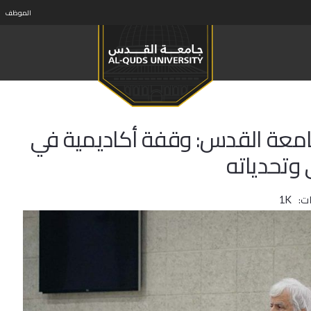
الموظف
امعة القدس: وقفة أكاديمية في
 وتحدياته
ت:
1K