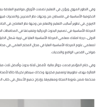
وفي التطور المهني ورؤى في التعليم تضمنت الأوراق مواضيع العلاقة بين
الحكومية الأساسية في فلسطين من وجهات نظر المديرين والمديرات فيها
التربوي في تطوير أساليب التعليم والتعلم من وجهة نظر العاملين في الجا
المرحلة الأساسية في تصميم البحوث الإجرائية وتنفيذها في المحافظات ا
الاولى، درجة امتلاك معلمي المرحلة الأساسية العليا في تربية شمال الخليل
لمعلمي علوم المرحلة الأساسية العليا في مجال المختبر العلمي في محاف
ضواحي القدس: الواقع والتحديات.
وفي ختام المؤتمر قدمت جوائز مالية لأفضل ثلاثة بحوث وأفضل ثلاث مبادرات 
الفائزة بهدف تطويرها وتعميم فكرتها، وكذلك سينظم تكريمًا خاصًا لأصحاب 
محكمة ضمن شروط المجلة ومعاييرها، وإدراج جميع الأعمال في كتاب الم