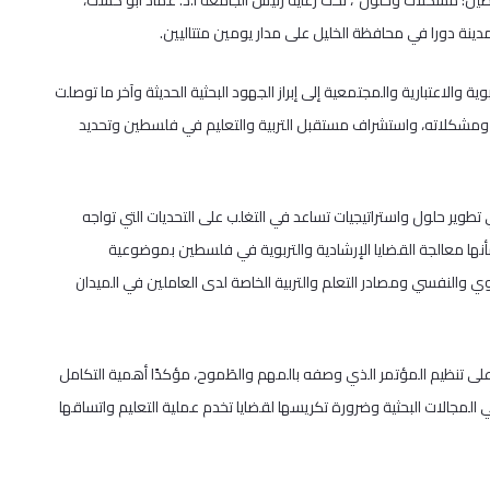
ن: مشكلات وحلول”، تحت رعاية رئيس الجامعة أ.د. عماد أبو كشك،
نة دورا في محافظة الخليل على مدار يومين متتاليين.
 والاعتبارية والمجتمعية إلى إبراز الجهود البحثية الحديثة وآخر ما توصلت
 ومشكلاته، واستشراف مستقبل التربية والتعليم في فلسطين وتحديد
تطوير حلول واستراتيجيات تساعد في التغلب على التحديات التي تواجه
ها معالجة القضايا الإرشادية والتربوية في فلسطين بموضوعية
وي والنفسي ومصادر التعلم والتربية الخاصة لدى العاملين في الميدان
 على تنظيم المؤتمر الذي وصفه بالمهم والطَموح، مؤكدًا أهمية التكامل
لمجالات البحثية وضرورة تكريسها لقضايا تخدم عملية التعليم واتساقها