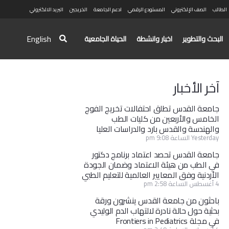
الطالب
الصف الإلكتروني
المستودع الرقمي
ادعم الجامعة
الخريجين
البريد الالكتروني
English
البحث والتطوير
اخبار وانشطة
الحياة الجامعية
آخر الأخبار
جامعة القدس تطلق احتفالات تخريج الفوج
الخامس والأربعين من كليات الطب
والهندسة والقدس بارد والدراسات العليا
Yesterday الساعة 9:08 pm
جامعة القدس تحصد اعتماد برنامج دكتور
في الطب من هيئة الاعتماد وضمان الجودة
الأردنية وفق المعايير العالمية للتعليم الطبي
4 أغسطس الساعة 2:58 pm
باحثون من جامعة القدس ينشرون ورقة
بحثية حول حالة نادرة لالتهاب الدم الوليدي
في مجلة Frontiers in Pediatrics