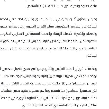
مادة العلوم والحياة لدى طلاب الصف الرابع الأساسي.
وعرض الباحثون أوراق بحثية في الإرشاد النفسي والتربية الخاصة في الخدم
الإعاقة في المدارس الحكومية، أسباب التسرب المدرسي في مدارس مديرية ا
والمعلم والأسرة ، خدمات الإرشاد والصحة النفسية في المدارس الحكومية ا
للتخفيف من الضغوط النفسية لدى طلبة المدارس الثانوية في المناطق الحد
الطلبة من ذوي الاحتياجات الخاصة في مدارس مديرية جنوب الخليل ومعوق
الإعاقة.
وتضمنت الأوراق البحثية للقياس والتقويم مواضيع مدى تفعيل معلمي الم
لهذه الأدوات في مديريات تربية جنين وقباطية وطوباس، درجة كفاءة است
المدارس بفلسطين في ظل جائحة كورونا، صعوبات التقويم الإلكتروني الت
التي يمارسها المعلمون بما ينسجم وما هو مطلوب منهم ضمن سياسات التق
الفلسطينية، دور برامج الدراسات العليا في كلية العلوم التربوية في جامعة
مناهج العلوم والحياة الفلسطيني للصف الثامن الأساسي.