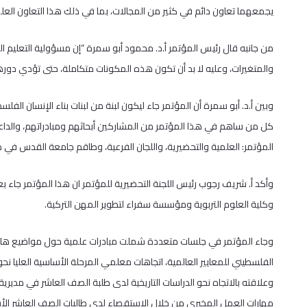
يجمعهما تعاون دائم في كثير من المجالات، بما في ذلك هذا التعاون ال
من جانبه قال رئيس المؤتمر أ.د. محمود أبو سمرة “إن مسؤولية التعليم 
والمتغيرات، وعليه لا بد أن تكون هذه المكونات متكاملة، حتى تؤدي دوره
وبين أ.د. أبو سمرة أن المؤتمر جاء ليكون لبنة من لبنات بناء الإنسان الف
كل من ساهم في هذا المؤتمر من المشاركين أبحاثهم ومبادراتهم، والدا
المؤتمر: العلمية والتحضيرية، واللجان الفرعية، وطاقم جامعة القدس في دو
وأكد أ. شريف رجوب رئيس اللجنة التحضيرية للمؤتمر ان هذا المؤتمر جاء 
وكلية العلوم التربوية ومؤسسة سفراء لتطوير المهن التركية.
وجاء المؤتمر في جلسات متعددة شملت مبادرات علمية حول مواضيع ها
الفلسطيني للمعايير العالمية، اتجاهات معلمي المرحلة الأساسية العليا نحو
وعلاقته بالاتجاه نحو الدراسات التاريخية لدى طلبة الصف العاشر في مديرية ت