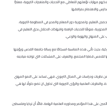
اكهم مهارات تؤهلهم للتعاطي مع التحديات والمتغيرات التربوية، معتبرًا
دارس والاهتمام بمرافقها.
حصين التعليم، ولمحورية دور المعلم والمدير في المنظومة التربوية،
ورية، منوهًا للتحديات الراهنة وانتهاكات الاحتلال بحق التعليم في
 على المنهاج والهوية والوعي.
ية، بحيث تأتي هذه المناسبة انسجامًا مع رسالة جامعة القدس ورؤيتها
ها لتلامس قضايا المجتمع، والتعرف على المشكلات التي تواجه ميادينه
د من نظريات ودراسات في المجال التربوي، فهي تساعد على النمو المهني
والنظريات العلمية والرؤى التربوية التي تحاول ان تضع حلولًا لها هي
ين على هذا المؤتمر ومحاوره العلمية الهامة، قائلًا أن تركيا وفلسطين