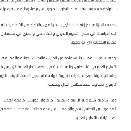
عقدت جامعة القدس مؤتمر سفراء القدس الثالث “التعليم العام في فلسطي
بالشراكة مع مؤسسة سفراء للتطوير المهني في تركيا، وذلك في فرعها بمدي
وهدف المؤتمر عبر إشراك الباحثين والمهتمين والخبراء من الشخصيات التربوية
إليه الدراسات في مجال التطوير المهني والأكاديمي والبحثي في فلسطين
معالم التحديات التي تواجهها.
وعني سفراء القدس بالاستفادة من الخبرات والتجارب الدولية والمحلية في 
التعليم العام في فلسطين، والمساهمة في وضع الأطر العامة التي من شأن
وشفافية، وتشجيع المبادرات التربوية الهادفة لتحسين خدمات الإرشاد الترب
التربوي بأسلوب يحدد مكامن الخلل وعلاجه.
وفي كلمته، شكر وزير التربية والتعليم أ. د. مروان عورتاني جامعة القدس
العضوي بين التعليم العام والجامعات في عدة مجالات وقطاعات؛ خاصة في ا
مع احتياجات التعليم العام.