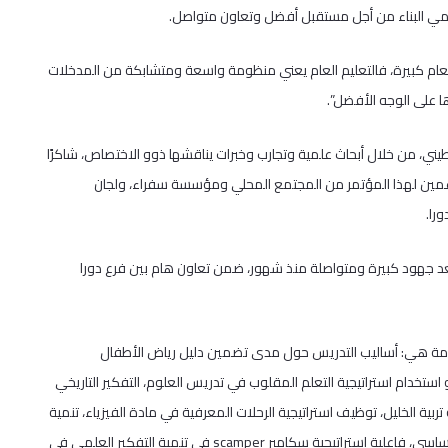
علمي البناء من أجل مستقبل أفضل وتعاون متواصل.
العام كبيرة، فالتعليم العام يعني منظومة واسعة ومتشابكة من المدخلات
ا على الوجه الأفضل”.
لسطيني، من خلال أبحاث علمية وتجارب وخبرات يناقشها ذوو الاختصاص، شاكرًا
عمين لهذا المؤتمر من المجتمع المحلي ومؤسسة سفراء، ولجان
را.
بعد جهود كبيرة ومتواصلة منذ شهور، ضمن تعاون هام بين فرع دورا
مة هي: أساليب التدريس حول مدى تضمين دليل رياض الأطفال
 استخدام استراتيجية التعلم المقلوب في تدريس العلوم، التفكير التاريخي
ربية الخليل، توظيف استراتيجية الرحلات المعرفية في مادة الفيزياء، تنمية
مهارات العمل المخبري من خلال الاستقصاء لدى طالبات الصف العاشر الأساسي، فاعلية استراتيجية سكامبر scamper في تنمية التفكير العلمي في