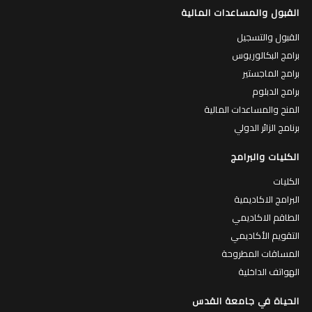
القبول والمساعدات المالية
القبول والتسجيل
برامج البكالوريوس
برامج الماجستير
برامج الدبلوم
المنح والمساعدات المالية
برنامج الزائر الدولي
الكليات والبرامج
الكليات
البرامج الاكاديمية
الطاقم الاكاديمي
التقويم الأكاديمي
المساقات المطروحة
الهواتف الداخلية
الحياة في جامعة القدس