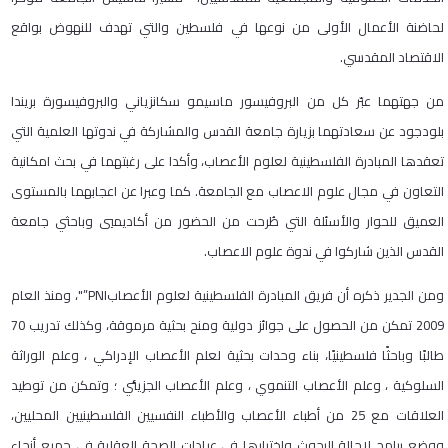
لحاضنة الأعمال الأولى من نوعها في فلسطين والتي تهدف للنهوض بواقع
الاقتصاد المقدسي.
من جهتهما عبّر كل من البروفيسور ماسيمو سكانزياني والبروفيسورة بريندا
بلودجود عن سعادتهما بزيارة جامعة القدس والمشاركة في ندوتها العلمية التي
تعقدها المبادرة الفلسطينية لعلوم الأعصاب، وأكدا على رغبتهما في بحث امكانية
التعاون في مجال علوم الاعصاب مع الجامعة. كما وعبرا عن اعجابهما بالمستوى
العميق للحوار والأسئلة التي طُرحت من الحضور من أكاديميي وباحثي جامعة
القدس الذين شاركوا في ندوة علوم الاعصاب.
ومن الجدير ذكره أن فريق المبادرة الفلسطينية لعلوم الأعصابPNI”"، ومنذ العام
2009 تمكن من الحصول على جوائز دولية ومنح بحثية مرموقة، وكذلك تدريب 70
طالبًا وباحثًا فلسطينيًا، بناء وحدات بحثية لعلم الأعصاب الإدراكي ، وعلم الوراثة
السلوكية ، وعلم الأعصاب التنموي ، وعلم الأعصاب الجزيئي ؛ وتمكن من توطيد
العلاقات مع 25 من أطباء الأعصاب والأطباء النفسيين الفلسطينيين المحليين،
ووضع برامج لإحالة البحوث واختبارها في عيادات الصحة العقلية في جميع أنحاء