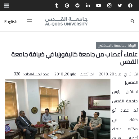
English
الهيئة الاكاديمية والموظفين
علماء أعصاب من جامعة كاليفورنيا في ضيافة جامعة
القدس
نشر بتاريخ
مايو 28, 2018
آخر تحديث
مايو 28, 2018
عدد المشاهدات:
320
القدس|
استقبل رئيس
جامعة القدس
أ.د. عماد أبو
كشك في
مكتبه علماء
أعصاب بارزين