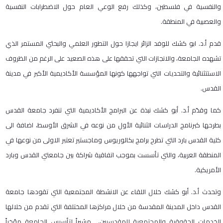
والنفسية في فلسطين، وكذلك رفع الوعي العام حول الاضطرابات النفسية
والعصبية في المنطقة.
قدم أ.د. ابو كشك للوفد الزائر ايجازا حول التطور العلمي والبحثي المستمر الذي
تشهده الجامعة، والانجازات التي تحققها على هذه الصعيد على الرغم من الظروف
الاستتثنائية والتحديات التي تواجهها كونها المؤسسة الأكاديمية الأكبر في مدينة
القدس.
كما وقدّم أ.د. أبو كشك نبذة عن البرامج الأكاديمية التي تنفرد جامعة القدس
بطرحها كبرنامج الدراسات الثنائية الأول من نوعه في الشرق الأوسط، اضافة الى
كلية القدس بارد التي تطرح برامج بكالوريوس وماجستير تعتبر الاولى من نوعها في
المنطقة العربية، والتي تأسست بموجب اتفاقية شراكة بين جامعتي القدس وبارد
الأمريكية.
وتحدث أ.د. أبو كشك خلال اللقاء عن الانشطة المجتمعية التي تقودها جامعة
القدس داخل المدينة المقدسة من خلال مراكزها المختلفة التي تقدم من خلالها
الخدمات الحقوقية والمجتمعية للمقدسيين، مشيراً لتأسيس الجامعة مؤخراً