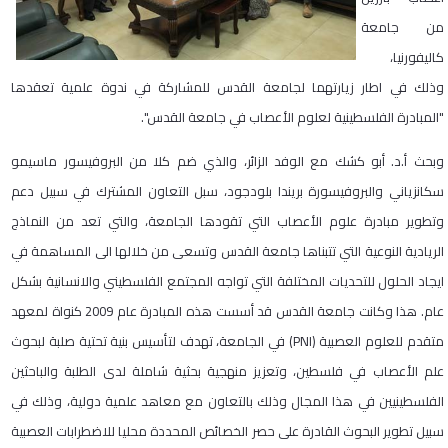
من جامعة
كاليفورنيا،
وذلك في اطار زيارتهما لجامعة القدس للمشاركة في ندوة علمية تعقدها
"المبادرة الفلسطينية لعلوم الأعصاب في جامعة القدس".
وبحث أ.د. أبو كشك مع الوفد الزائر، والذي ضم كلا من البروفيسور ماسيمو
سكانزياني والبروفيسورة بريندا بلودجود، سبل التعاون المشترك في سبيل دعم
وتطوير مبادرة علوم الأعصاب التي تقودها الجامعة، والتي تعد من النماذج
الريادية النوعية التي تتبناها جامعة القدس وتسعى من خلالها الى المساهمة في
ايجاد الحلول للتحديات المختلفة التي تواجه المجتمع الفلسطيني والانسانية بشكل
عام. هذا وكانت جامعة القدس قد أسست هذه المبادرة عام 2009 كنواة لمعهد
متقدم للعلوم العصبية (PNI) في الجامعة، تهدف لتأسيس بنية تحتية صلبة لبحوث
علم الأعصاب في فلسطين، وتعزيز منهجية بحثية شاملة لدى الطلبة والباحثين
الفلسطينيين في هذا المجال وذلك بالتعاون مع معاهد علمية دولية، وذلك في
سبيل تطوير البحوث القادرة على حصر الخصائص المحددة محليا للاضطرابات العصبية