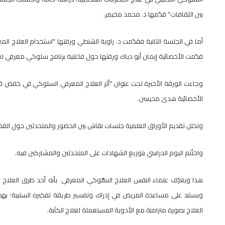
بين الثقافات" قدّمها د. محمد مخيمر.
أما في الجلسة الثانية فقدّمت د. راوية الشنطي ورقتها "استخدام العلاج ال
قدّمت الأخصائية إيمان أبو دياك ورقتها حول فاعلية برنامج سلوكي معرفي ل
وجاءت الورقة الأخيرة تحت عنوان "أثر العلاج المعرفي السلوكي في خفض ق
الأخصائية هدى محيسن.
وتخلل تقديم الأوراق العلمية جلسات نقاش بين الحضور والمتحدثين حول القضاي
واختُتم اليوم الدراسي بتوزيع الشهادات على المتحدثين والمشاركين فيه.
هذا ويعرّف علماء النفس العلاج السُّلوكي المعرفي بأنه أحد طرق العلاج 
ويستند على مساعدة المريض في إدراك وتفسير طريقة تفكيره السلبية؛ بهدف 
العلاج بصورة متزامنة مع الأدوية المستعملة لعلاج الكآبة.