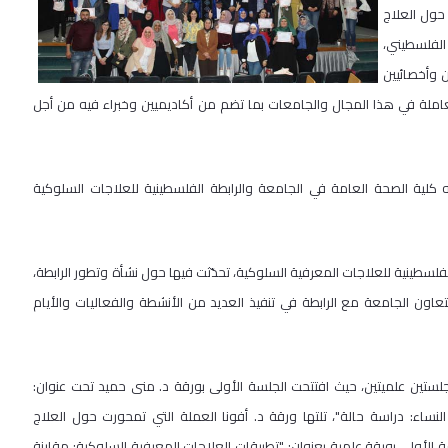
 حول العلاج
الفلسطيني،
 وأخصائيين
عاملة في هذا المجال والجامعات بما تضم من أكاديميين وخبراء فيه من أجل
 كلية الصحة العامة في الجامعة والرابطة الفلسطينية للعلاجات السلوكية
لسطينية للعلاجات المعرفية السلوكية، تحدّثت فيها حول نشأة وتطور الرابطة،
اون الجامعة مع الرابطة في تنفيذ العديد من الأنشطة والفعاليات والأيام
تين علميتين، حيث افتتحت الجلسة الأولى بورقة د. منى حميد تحت عنوان:
ساء: دراسة حالة"، تلتها ورقة د. أفونا العملة التي تمحورت حول العلاج
الأولى بورقة علمية بعنوان: "تطبيقات العلاجات المعرفية السلوكية: مقارنة