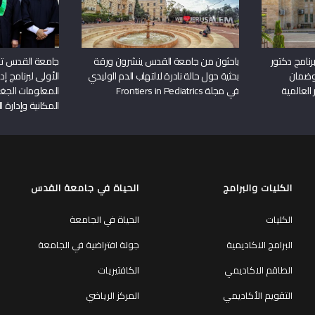
نامج دكتور
باحثون من جامعة القدس ينشرون ورقة
جامعة القدس تن
وضمان
بحثية حول حالة نادرة لالتهاب الدم الوليدي
الأولى لبرنامج إ
 العالمية
في مجلة Frontiers in Pediatrics
المعلومات الجغر
المكانية وإدارة ا
الكليات والبرامج
الحياة في جامعة القدس
الكليات
الحياة في الجامعة
البرامج الاكاديمية
جولة افتراضية في الجامعة
الطاقم الاكاديمي
الكافتيريات
التقويم الأكاديمي
المركز الرياضي