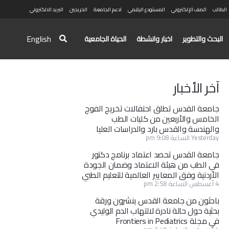
الطالب
الصف الإلكتروني
المستودع الرقمي
ادعم الجامعة
الخريجين
البريد الالكتروني
English
البحث والتطوير
اخبار وانشطة
الحياة الجامعية
آخر الأخبار
جامعة القدس تطلق احتفالات تخريج الفوج
الخامس والأربعين من كليات الطب
والهندسة والقدس بارد والدراسات العليا
Yesterday الساعة 9:08 pm
جامعة القدس تحصد اعتماد برنامج دكتور
في الطب من هيئة الاعتماد وضمان الجودة
الأردنية وفق المعايير العالمية للتعليم الطبي
4 أغسطس الساعة 2:58 pm
باحثون من جامعة القدس ينشرون ورقة
بحثية حول حالة نادرة لالتهاب الدم الوليدي
في مجلة Frontiers in Pediatrics