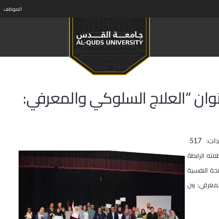
الموظف
ان “العلاج السلوكي والمعرفي:
ات:
517
ته الرابطة
حة النفسية
معرفي: بين