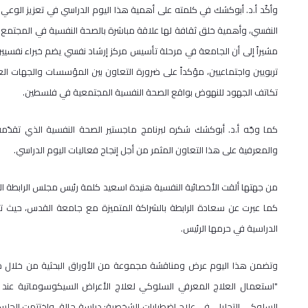
وأكّد أ.د. أبوكشك في كلمته على أهمية هذا اليوم الدراسي في تعزيز الوعي
النفسي، وأهمية خلق ثقافة لها علاقة مباشرة بالصحة النفسية في المجتمع 
مشيراً إلى أن الجامعة في مرحلة تأسيس مركز إرشاد نفسي يضم خبراء نفسيين
تربويين واجتماعيين، مؤكداً على ضرورة التعاون بين المؤسسات والجهات ال
تكاتف الجهود للنهوض بواقع الصحة النفسية المجتمعية في فلسطين.
كما وجّه أ.د. أبوكشك شكره لبرنامج ماجستير الصحة النفسية الذي تقدّمه
والمعرفية على هذا التعاون المثمر من أجل إنجاح فعاليات اليوم الدراسي.
من جهتها ألقت الأخصائية النفسية هنيدة اسعيد كلمة رئيس مجلس الرابطة الف
كما عبرت عن سعادة الرابطة بالشراكة المتميزة مع جامعة القدس، حيث تتع
الدراسية في حرمها الرئيس.
وتضمن هذا اليوم عرض ومناقشة مجموعة من الأوراق البحثية من خلال جلس
"استعمال العلاج المعرفي السلوكي لعلاج الأعراض السيكوسوماتية عند الن
السلوكي التحليلي في علاج اضطرابات الشخصية: دراسة حالة، واختتمت الجلسة 