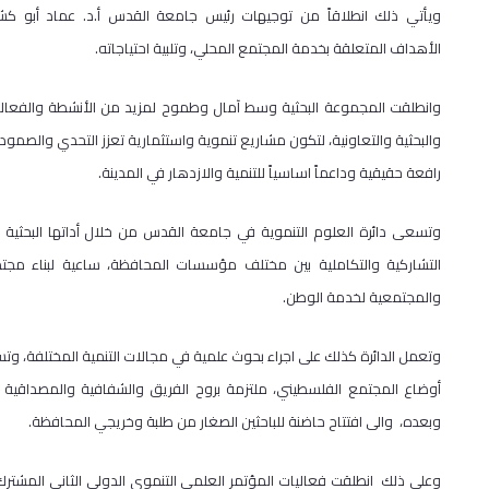
ويأتي ذلك انطلاقاً من توجيهات رئيس جامعة القدس أ.د. عماد أبو كش
الأهداف المتعلقة بخدمة المجتمع المحلي، وتلبية احتياجاته.
وانطلقت المجموعة البحثية وسط آمال وطموح لمزيد من الأنشطة والفعالي
والبحثية والتعاونية، لتكون مشاريع تنموية واستثمارية تعزز التحدي والصمو
رافعة حقيقية وداعماً اساسياً للتنمية والازدهار في المدينة.
وتسعى دائرة العلوم التنموية في جامعة القدس من خلال أداتها البحثية 
التشاركية والتكاملية بين مختلف مؤسسات المحافظة، ساعية لبناء مجتم
والمجتمعية لخدمة الوطن.
وتعمل الدائرة كذلك على اجراء بحوث علمية في مجالات التنمية المختلفة، وت
أوضاع المجتمع الفلسطيني، ملتزمة بروح الفريق والشفافية والمصداقية و
وبعده، والى افتتاح حاضنة للباحثين الصغار من طلبة وخريجي المحافظة.
وعلى ذلك انطلقت فعاليات المؤتمر العلمي التنموي الدولي الثاني المشترك 