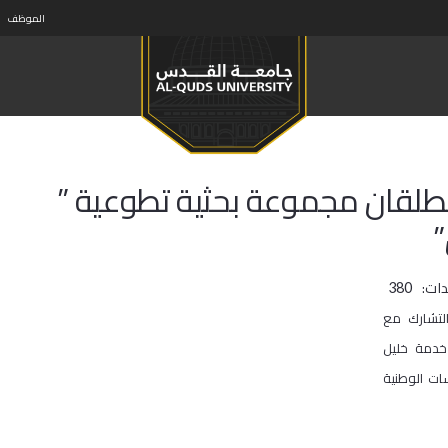
الموظف
طلقان مجموعة بحثية تطوعية ”
”
ات:
380
التشارك مع
 خدمة خليل
ات الوطنية