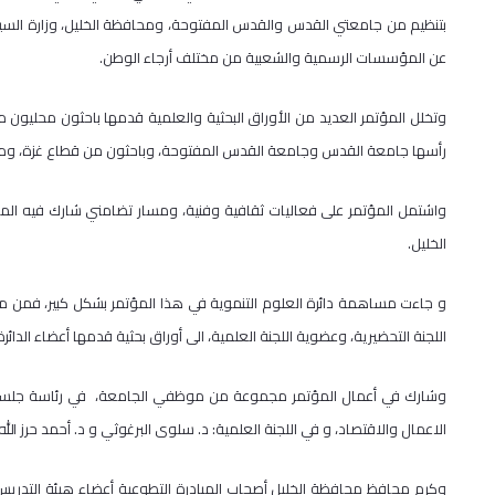
بتنظيم من جامعتي القدس والقدس المفتوحة، ومحافظة الخليل، وزارة السياحة
عن المؤسسات الرسمية والشعبية من مختلف أرجاء الوطن.
وتخلل المؤتمر العديد من الأوراق البحثية والعلمية قدمها باحثون محليون
رأسها جامعة القدس وجامعة القدس المفتوحة، وباحثون من قطاع غزة، ومن الأ
واشتمل المؤتمر على فعاليات ثقافية وفنية، ومسار تضامني شارك فيه المؤتم
الخليل.
و جاءت مساهمة دائرة العلوم التنموية في هذا المؤتمر بشكل كبير، فمن 
اللجنة التحضيرية، وعضوية اللجنة العلمية، الى أوراق بحثية قدمها أعضاء الد
وشارك في أعمال المؤتمر مجموعة من موظفي الجامعة، في رئاسة جلسات ال
الاعمال والاقتصاد، و في اللجنة العلمية: د. سلوى البرغوثي و د. أحمد حرز الله،
وكرم محافظ محافظة الخليل أصحاب المبادرة التطوعية أعضاء هيئة التدريس في