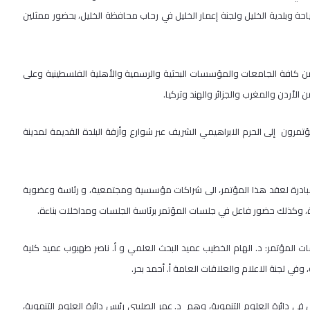
 وبلدية الخليل ولجنة إعمار الخليل في رحاب محافظة الخليل، بحضور ممثلين
 من كافة الجامعات والمؤسسات البحثية والرسمية والأهلية الفلسطينية وعلى
ردن والمغرب والجزائر والهند وتركيا.
رون إلى الحرم الابراهيمي الشريف عبر شوارع وأزقة البلدة القديمة لمدينة
مبادرة لعقد هذا المؤتمر، الى شراكات مؤسسية ومجتمعية، و رئاسة وعضوية
ائرة، وكذلك حضور فاعل في جلسات المؤتمر برئاسة الجلسات ومداخلات بناءة.
مؤتمر: د. الهام الخطيب عميد البحث العلمي و أ. ناصر طهبوب عميد كلية
 وفي لجنة الاعلام والعلاقات العامة أ. أحمد بحر.
 دائرة العلوم التنموية، وهم د. عمر الصليبي رئيس دائرة العلوم التنموية،