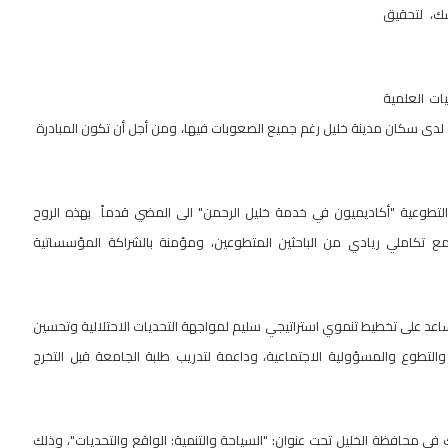
ك، لتحقيق
ات العلمية
د لدى سكان مدينة خليل رغم جميع الصعوبات فيها، ومن أجل أن تكون المبادرة
التطوعية "أكاديميون في خدمة خليل الرحمن" الى المضي قدماً بهذه الروح
ع تكاملي ريادي من الباحثين المتطوعين، ومؤمنة بالشراكة المؤسساتية
ساعد على تخطيط تنموي استراتيجي سليم لمواجهة التحديات الاحتلالية وتحسين
التطوع والمسؤولية الاجتماعية، وداعمة لتدريب طلبة الجامعة قبل التخرج
في محافظة الخليل تحت عنوان: "السياحة والتنمية: الواقع والتحديات"، وذلك