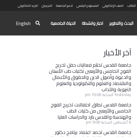
الطالب
الصف الإلكتروني
المستودع الرقمي
ادعم الجامعة
الخريجين
البريد الالكتروني
English
البحث والتطوير
اخبار وانشطة
الحياة الجامعية
آخر الأخبار
جامعة القدس تختتم فعاليات حفل تخريج
الفوج الخامس والأربعين لكليات طب الأسنان
والدعوة وأصول الدين والحقوق والأعمال
والاقتصاد والعلوم والتكنولوجيا والعلوم
التربوية والآداب
Yesterday الساعة 10:08 pm
جامعة القدس تطلق احتفالات تخريج الفوج
الخامس والأربعين من كليات الطب
والهندسة والقدس بارد والدراسات العليا
6 أغسطس الساعة 9:08 pm
جامعة القدس تحصد اعتماد برنامج دكتور