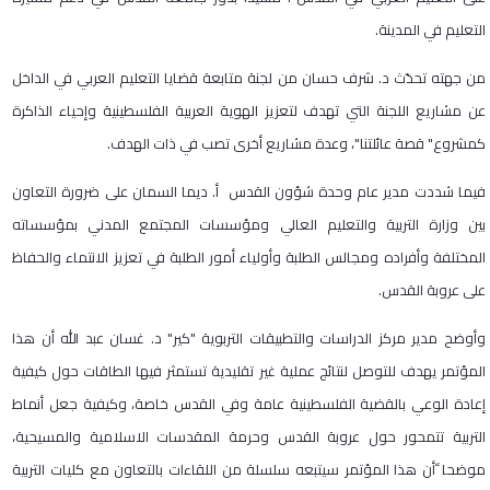
التعليم في المدينة.
من جهته تحدّث د. شرف حسان من لجنة متابعة قضايا التعليم العربي في الداخل
عن مشاريع اللجنة التي تهدف لتعزيز الهوية العربية الفلسطينية وإحياء الذاكرة
كمشروع" قصة عائلتنا"، وعدة مشاريع أخرى تصب في ذات الهدف.
فيما شددت مدير عام وحدة شؤون القدس أ. ديما السمان على ضرورة التعاون
بين وزارة التربية والتعليم العالي ومؤسسات المجتمع المدني بمؤسساته
المختلفة وأفراده ومجالس الطلبة وأولياء أمور الطلبة في تعزيز الانتماء والحفاظ
على عروبة القدس.
وأوضح مدير مركز الدراسات والتطبيقات التربوية "كير" د. غسان عبد الله أن هذا
المؤتمر يهدف للتوصل لنتائج عملية غير تقليدية تستمثر فيها الطاقات حول كيفية
إعادة الوعي بالقضية الفلسطينية عامة وفي القدس خاصة، وكيفية جعل أنماط
التربية تتمحور حول عروبة القدس وحرمة المقدسات الاسلامية والمسيحية،
موضحا ًأن هذا المؤتمر سيتبعه سلسلة من اللقاءات بالتعاون مع كليات التربية