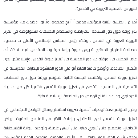
للنهوض بالعملية التربوية في القدس".
أما في الجلسة الثانية للمؤتمر، قدّمت أ. أريج جمجوم، وأ. نور ادكيدك من مؤسسة
كير ورقة حول دور السياحة الافتراضية واستخدام التطبيقات التكنولوجية في تعزيز
الهوية العربية في القدس ، وقدّم رئيس المجلس الإسلامي الأعلى د. محمود
مصالحة المنهاج المقترح لتدريس عروبة وإسلامية بيت المقدس، فيما تحدّث أ.د.
عامر الخطيب في ورقته عن دور المدرسة في تعزيز عروبة القدس وإسلاميتها لدى
الأجيال الصاعدة، وأوضح د. عبد القادر أبو علي الدور المنشود للإدارات المدرسية في
تعزيز عروبة القدس، واختتمت الجلسة الثانية للمؤتمر بورقة حول دور المصاطب
التعلمية في المسجد الأقصى في تعزيز عروبة القدس قدّمها كل من د. زياد
الجرجاوي ود. عبد الفتاح الهمص من الجامعة الإسلامية بغزة.
وخرج المؤتمر بعدة توصيات أهمها، ضرورة استثمار وسائل التواصل الاجتماعي في
تعزيز عروبة القدس لدى الأطفال، وإعادة النظر في المناهج المقررة لرياض
الأطفال، وتصميم دليل تربوي مبني على أسس علمية، وتوحيد الرواية الفلسطينية
بهدف تثبيت الحق الفلسطيني في الأرض والهوية، وتقديم الدعم لمؤسسات