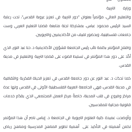
وزارة التربية
والتعليم العالي، مؤتمراً بعنوان "دور التربية في تعزيز عروبة القدس"، تحت رعاية
السيد الرئيس محمود عباس، بمشاركة لجنة متابعة قضايا التعليم العربي وست
جامعات فلسطينية، وبحضور لفيف من الأكاديميين والتربويين.
وافتتح المؤتمر بكلمة نائب رئيس الجامعة للشؤون الأكاديمية د. حنا عبد النور، الذي
أكّد على دور هذا المؤتمر في تسليط الضوء على قضايا التربية والتعليم في مدينة
القدس.
كما تحدّث د. عبد النور عن دور جامعة القدس في تعزيز الحياة الفكرية والثقافية
في مدينة القدس، فهي الجامعة العربية الفلسطينية الأولى في القدس ولها عدة
مراكز وفروع في قلب المدينة، خاصةً مركز العمل المجتمعي الذي يقدّم خدمات
قانونية مجانية للمقدسيين.
وأوضحت عميدة كلية العلوم التربوية في الجامعة د. إيناس ناصر أن هذا المؤتمر
تكمن أهميته في التأكيد على أهمية تطوير المناهج المدرسية ومناهج رياض