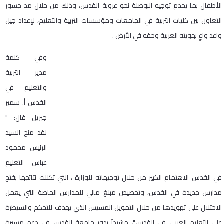
الأطفال بما يخدم توجيه البوصلة نحو عروبة القدس، وذلك من خلال مد جسور
التعاون بين كليات التربية في الجامعات ومؤسسات التربية والتعليم، لإعداد جيل
واعد واعٍ بهويته العربية وحقه في الأرض .
وفي كلمة
مدير التربية
والتعليم في
القدس أ. سمير
جبريل قال: "
لقد منح السيد
الرئيس محمود
عباس التعليم
في القدس الاهتمام الكبير من خلال توجيهاته للوزارة ، التي تكللت نتائجها بفتح
مدارس جديدة في القدس، وتخصيص مبلغ مالي للمدارس الخاصة التي يعمل
الاحتلال على تهويدها من خلال التمويل المسيس الذي يهدف للتحكم والسيطرة
على التعليم العربي في القدس"، مشيداً بدور جامعة القدس في دعم مسيرة