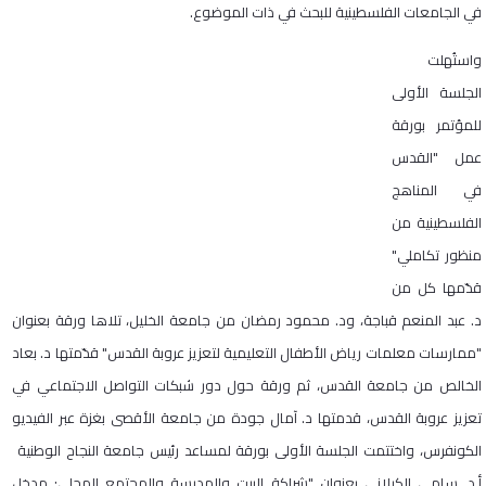
في الجامعات الفلسطينية للبحث في ذات الموضوع.
واستُهلت
الجلسة الأولى
للمؤتمر بورقة
عمل "القدس
في المناهج
الفلسطينية من
منظور تكاملي"
قدّمها كل من
د. عبد المنعم قباجة، ود. محمود رمضان من جامعة الخليل، تلاها ورقة بعنوان
"ممارسات معلمات رياض الأطفال التعليمية لتعزيز عروبة القدس" قدّمتها د. بعاد
الخالص من جامعة القدس، ثم ورقة حول دور شبكات التواصل الاجتماعي في
تعزيز عروبة القدس، قدمتها د. آمال جودة من جامعة الأقصى بغزة عبر الفيديو
الكونفرس، واختتمت الجلسة الأولى بورقة لمساعد رئيس جامعة النجاح الوطنية
أ.د. سامي الكيلاني بعنوان "شراكة البيت والمدرسة والمجتمع المحلي: مدخل