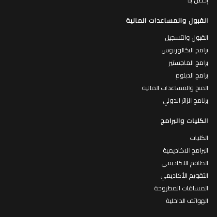
القبول والمساعدات المالية
القبول والتسجيل
برامج البكالوريوس
برامج الماجستير
برامج الدبلوم
المنح والمساعدات المالية
برنامج الزائر الدولي
الكليات والبرامج
الكليات
البرامج الاكاديمية
الطاقم الاكاديمي
التقويم الأكاديمي
المساقات المطروحة
الهواتف الداخلية