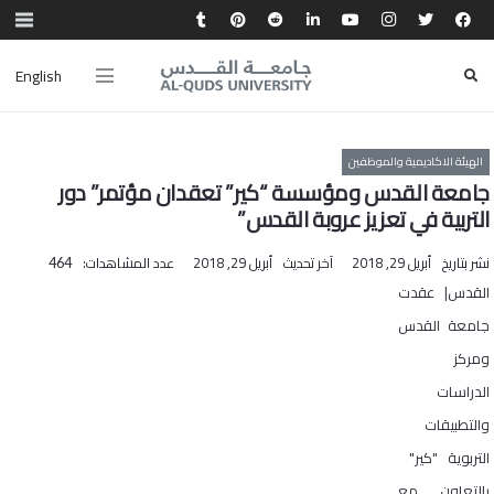
English
الهيئة الاكاديمية والموظفين
جامعة القدس ومؤسسة “كير” تعقدان مؤتمر” دور
التربية في تعزيز عروبة القدس”
نشر بتاريخ
أبريل 29, 2018
آخر تحديث
أبريل 29, 2018
عدد المشاهدات:
464
القدس| عقدت
جامعة القدس
ومركز
الدراسات
والتطبيقات
التربوية "كير"
بالتعاون مع