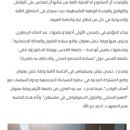
وأوضحت أن المشروع له أهمية بالغة من شأنها أن تنعكس على التواصل
والتوافق والوحدة الوطنية الفلسطينية، حيث سيركز على المناطق النائية
والحدودية في كل من قطاع غزة والضفة الغربية.
وجاء المؤتمر في جلستين، الأولى أدارها وعقبها د. عبد الملك الريماوي،
وعرض فيها ورقة عمل بعنوان: واقع سيادة القانون والعدالة الاجتماعية”،
وقدمتها د.صابرين أبو لبدة – جامعة القدس، وورقة للدكتور إياد لافي-
جامعة القدس حول “مساحة المجتمع المدني والاعتراف به كشريك”.
وقدم د. حسين عياش وسيفيتاس في الجلسة الثانية ورقة عمل بعنوان:
واقع المشاركة المدنية في عملية المساءلة المجتمعية وحوار السياسات مع
أصحاب الواجب”، فيما قدم د. عبد ربه العنزي من جامعة الأزهر ورقة بعنوان
“التغيير السلمي والتحول الديموقراطي في فلسطين”، وأدار هذه الجلسة
مدير المعهد د. احمد حرز الله.