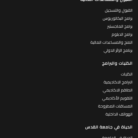
القبول والتسجيل
برامج البكالوريوس
برامج الماجستير
برامج الدبلوم
المنح والمساعدات المالية
برنامج الزائر الدولي
الكليات والبرامج
الكليات
البرامج الاكاديمية
الطاقم الاكاديمي
التقويم الأكاديمي
المساقات المطروحة
الهواتف الداخلية
الحياة في جامعة القدس
الحياة في الجامعة