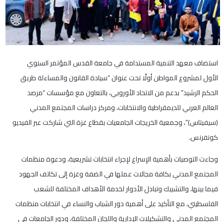
استضاف معهد التنمية المستدامة في جامعة القدس المؤتمر السنوي
الأول لمشروع المواطن أولًا تحت عنوان “سيادة القانون والمساءلة طريق
الحكم الرشيد” بدعم من الاتحاد الأوروبي، بالتعاون مع مؤسسات “مرصد
العالم العربي للديمقراطية والانتخابات، ومركز دراسات المجتمع المدني
(سيفيتاس)”، وجمعية الخريجات الجامعيات بقطاع غزة التي شاركت عبر الفيديو
كونفرنس.
وجاءت التوصيات بأهمية الإسراع لإجراء انتخابات تشريعية، ودعوة منظمات
المجتمع المدني بكافة مجالات عملها في الضفة وغزة إلى تكاتف الجهود
فيما بينها، والتشبيك وتبادل الأدوار لخدمة الأهداف المختلفة للشعب
الفلسطيني، مع التأكيد على أهمية دور الشباب والنساء في انتخابات منظمات
المجتمع المدني والتشكيلات الإدارية واللجان المختلفة، ودور الجامعات في