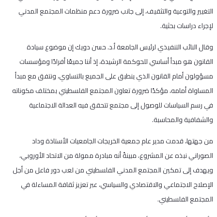
التغيير والتوعية والتثقيف، إلى جانب ضرورة دعم منظمات المجتمع المدني
لإجراء دراسات بحثية.
وقال النائب التنفيذي لرئيس الجامعة أ.د. حسن دويك إن موضوع سيادة
القانون هو مبدأ أساسي للحوكمة الرشيدة، إذ أننا جميعًا أفرادًا ومؤسسات
مسؤولون أمام القانون الذي ينطبق على الجميع بالتساوي، ونتفق مع مبدأ
المساواة أمامه، مؤكدًا ضرورة تعاون المجتمع الفلسطيني بمختلف مكوناته
في رسم السياسات للوصول إلى مجتمع تتحقق فيه العدالة الاجتماعية
والشفافية والمحاسبة.
من جهتها، قدمت مدير عام جمعية الخريجات الجامعيات الأستاذة وداد
الصوراني نبذه عن المشروع، مبينةً أنه مبادرة ممولة من الاتحاد الأوروبي،
ويهدف إلى تمكين المجتمع المدني الفلسطيني من لعب دور فاعل من أجل
الإصلاح الاجتماعي والاقتصادي والسياسي، عبر تعزيز ثقافة المساءلة في
المجتمع الفلسطيني.