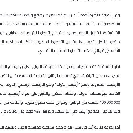
وفي الورقة الاخيرة تحدث أ. د. راسم خمايسي عن واقع وتحديات التخطيط 
التخطيطية الاسرائيلية، سياساتها وادواتها المستخدمة تجاه الفلسطينين ا
الشرقية كما تتناول الورقه كيفية استخدام التخطيط لاتهام الفلسطينيين ووض
ستطرح بشكل نقدي العلاقة بين التخطيط الحضري واشكاليات ملكية الار
الفلسطينية والتي تعتمد التخطيط المقاوم المتحدي.
ادار الجلسة الثالثة د. منير نسيبة حيث كانت الورقة الاولى بعنوان الوثائق الف
عرض لعدد من الأراشيف التي تحتفظ بالوثائق التاريخية الفلسطينية، والكثي
الخاصة بمؤسسات الدولة، وكذلك التقصّي والعثور على مواد أرشيفية خاص
400،000،000 صفحة من الوثائق، وحوالي نصف مليون صورة، والآلاف من 
ونشرها على الموقع الإلكتروني للأرشيف، وتم نشر 22% فقط من الوثائق في الموقع الالكتروني حتى كتابة هذه الاسطر.
أما الورقة الثانية أتت في سبيل بلورة خطة سياحية خماسية لاحياء وتنشيط ا