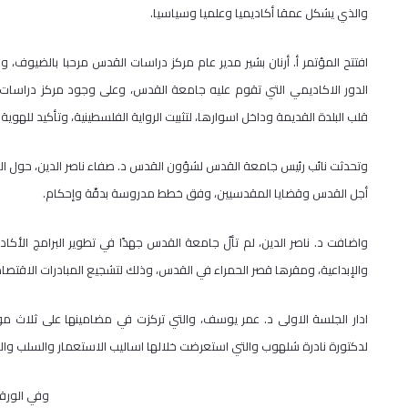
والذي يشكل عمقا أكاديميا وعلميا وسياسيا.
افتتح المؤتمر أ. أرنان بشير مدير عام مركز دراسات القدس مرحبا بالضيوف،
الدور الاكاديمي التي تقوم عليه جامعة القدس، وعلى وجود مركز دراسا
قلب البلدة القديمة وداخل اسوارها، لتثبيت الرواية الفلسطينية، وتأكيد للهوية 
وتحدثت نائب رئيس جامعة القدس لشؤون القدس د. صفاء ناصر الدين، حول ال
أجل القدس وقضايا المقدسيين، وفق خطط مدروسة بدقّة وإحكام.
واضافت د. ناصر الدين، لم تألُ جامعة القدس جهدًا في تطوير البرامج الأك
والإبداعية، ومقرها قصر الحمراء في القدس، وذلك لتشجيع المبادرات الاقتصا
ادار الجلسة الاولى د. عمر يوسف، والتي تركزت في مضامينها على ثلاث مو
لدكتورة نادرة شلهوب والتي استعرضت خلالها اساليب الاستعمار والسلب وال
وفي الورقة