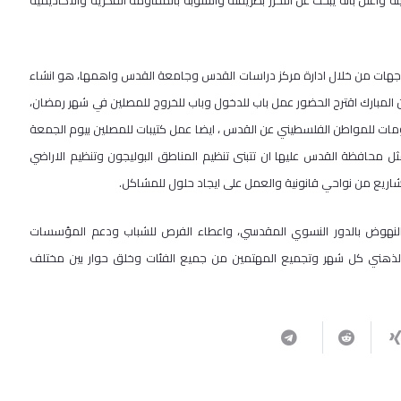
ة وأعلن بأنه يبحث عن التحرر بطريقته واسلوبه بالمقاومة الفكرية والأكاديمية
ة جهات من خلال ادارة مركز دراسات القدس وجامعة القدس واهمها، هو انشاء
مبارك اقترح الحضور عمل باب للدخول وباب للخروج للمصلين في شهر رمضان،
مات للمواطن الفلسطيني عن القدس ، ايضا عمل كتيبات للمصلين بيوم الجمعة
حافظة القدس عليها ان تتبنى تنظيم المناطق البوليجون وتنظيم الاراضي
مشاريع من نواحي قانونية والعمل على ايجاد حلول للمشاكل.
والنهوض بالدور النسوي المقدسي، واعطاء الفرص للشباب ودعم المؤسسات
الذهني كل شهر وتجميع المهتمين من جميع الفئات وخلق حوار بين مختلف