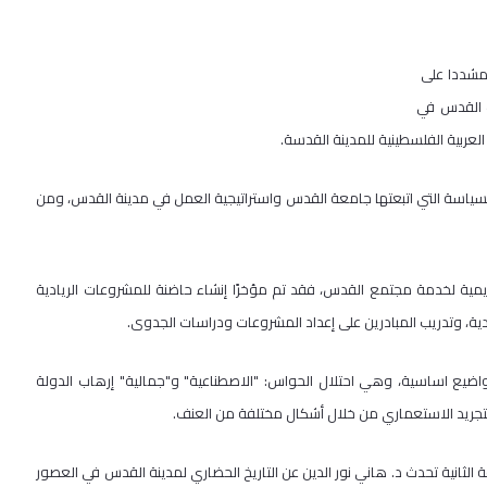
 ومشددا على
ت القدس في
العربية الفلسطينية للمدينة القدسة.
سياسة التي اتبعتها جامعة القدس واستراتيجية العمل في مدينة القدس، ومن
اديمية لخدمة مجتمع القدس، فقد تم مؤخرًا إنشاء حاضنة للمشروعات الريادية
دية، وتدريب المبادرين على إعداد المشروعات ودراسات الجدوى.
اضيع اساسية، وهي احتلال الحواس: "الاصطناعية" و"جمالية" إرهاب الدولة
تجريد الاستعماري من خلال أشكال مختلفة من العنف.
 الثانية تحدث د. هاني نور الدين عن التاريخ الحضاري لمدينة القدس في العصور