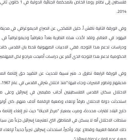
2014.
وفي الورقة الثانية ناقش أ. خليل التفكجي عن الصراع الديموغرافي في مدين
اليهود في العالم، ولقد اخُذت هذه النظرية بعداً جغرافياً وديموغرافياً 
ودراسات لدعم هذا التوجه. ففي الادبيات الصهيونية نلحظ بان القدس كانت 
الحكومية لدعم هذا التوجه الذي أثمر عن دراسات أصبحت مراجع لكل المهتمين 
وفي الورقة الرابعة تطرق د. منير نسيبة للحديث عن التقييد حق إقامة ال
مدينته
الاحتلال سكان القدس الفلسطينيين أجانب مقيمين في إسرائيل وعلى مد
استحدثت دولة الاحتلال طرقاً لإلغاء وضعية الإقامة آلاف منهم، كان أولها
خارج البلاد لفترات محددة، ومرت بمعيار "مركز الحياة" حيث تم إلغاء إقامة 
سلطات الاحتلال أنه لا يسكن في المناطق التي تعتبرها إسرائيل جزءاً من سياد
ذلك الضفة الغربية وقطاع غزة. وأخيراً، استحدثت إسرائيل تبريراً جديداً لإلغاء
معيار عدم الولاء لدولة إسرائيل".