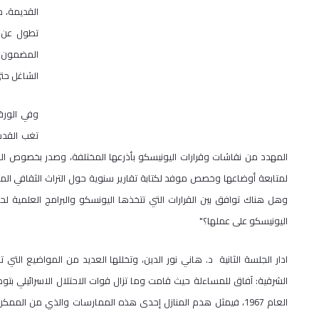
القديمة، م
تطول عن م
المضمون ا
الشاغل حتى
وفي الورق
تغب القدس
المهدد من نقاشات وقرارات اليونيسكو بأذرعها المختلفة، وصدر بخصوص المد
لمتابعة أوضاعها وخصص موفد لكتابة تقارير سنوية حول التراث الثقافي ال
وهل هناك توافق بين القرارات التي تتخذها اليونسكو والبرامج العلمية ل
اليونيسكو على عملها؟"
ادار الجلسة الثانية د. هاني نور الدين، وتخللها العديد من المواضيع التي
الشرقية: آفاق للمساءلة حيث قامت وما تزال قوات الاحتلال الاسرائيلي ب
العام 1967، فيمثل هدم المنازل إحدى هذه الممارسات والذي من المم