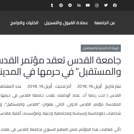
عن الجامعة
عمادة القبول والتسجيل
الكليات والبرامج
الهيئة الاكاديمية والموظفين
جامعة القدس تعقد مؤتمر القدس 
والمستقبل” في حرمها في المدين
نشر بتاريخ
أبريل 16, 2018
آخر تحديث
أبريل 16, 2018
عدد المشاهد
القدس | تحت رعاية أ.د. عماد أبوكشك عقدت جامعة القدس في حرمها ف
المقدسة مؤتمر القدس الدولي الثاني بعنوان: "القدس والمستقبل"، و
شخصيات دبلوماسية وسياسة ومجتمعية ودينية، ومؤسسات أهلية مقدسية
تأتي فعاليات هذا المؤتمر ضمن التنظيم السنوي لجامعة القدس في عقده لل