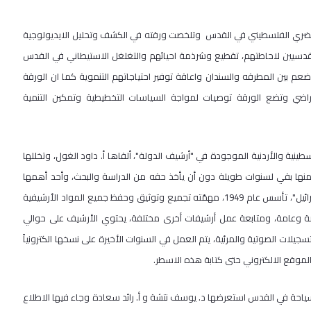
الحضري الفلسطيني في القدس وتلخصت ورقته في الكشف وتحليل الايديولوجية
لمقدسيين لاحاطتهم، تقطيع وشرذمة احيائهم والتغلغل الاستيطاني في القدس
عم بين المطرقه والسندان واعاقة توفير احتياجاتهم التنموية كما ان الورقة
اضي وتضع الورقة توصيات لمواجة السياسات التخطيطية وتمكين التنمية
لسطينية والأردنية الموجودة في "أرشيف الدولة"، ألقاها أ. داود الغول، وتخللها
ر منها بقي لسنوات طويلة دون أن يأخذ حقه من الدراسة والبحث، وأحد أهمها
الأرشيف المعروف باسم "أرشيف الدّولة" وهو الأرشيف الرسمي "لدولة إسرائيل"، تأسس عام 1949، مهمّته تجميع وتوثيق وحفظ جميع المواد الأرشيفية
ة وعامة، ومتابعة عمل أرشيفات أخرى مختلفة، يحتوي الأرشيف على حوالي
التسجيلات الصوتية والمرئية، يتم العمل في السنوات الأخيرة على نسخها الكترونياً
لسياحة في القدس استعرضها د. يوسف نتشة و أ. رائد سعادة وجاء فيها الاطلاع