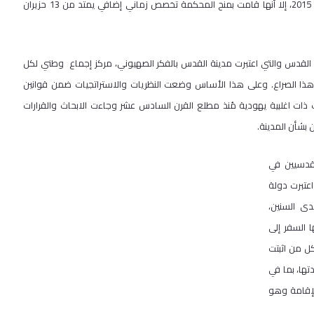
فلسطين إلى نظام روما الخاص بالمحكمة الجنائية الدولية في 1 كانون ثاني 2015، إلا أنها قامت بمنح المحكمة تخصص زماني إضافي يمتد من 13 حزيران
ة القدس والتي اعتبرت مدينة القدس بالفكر الصهيوني، مركز إجماع وطني لكل
في هذا الصراع. وعلى هذا الأساس وضعت النظريات والاستراتجيات ضمن قوانين
ذات اغلبية يهودية مُنذ مطلع القرن السادس عشر وجاءت الابحاث والقرارات
بشأن المدينة.
مقدسيين في
م وتطور المبررات وجاء فيها:"منذ احتلال شرقي القدس في عام 1967، اعتبرت دولة
ى السنين،
 السفر إلى
كل من اثبتت
تها، بما في
 الإقامة وهو