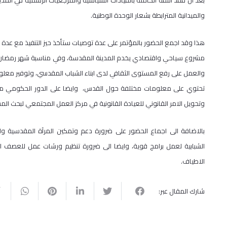
بعد ان فقد الثقة الكاملة بالقيادات السياسية والمرجعيات الرسمية في المدين
والميدانية المترابطة بشعار الوحدة الوطنية.
هذا وقد اجمع الحضور بالمؤتمر على عدة توصيات ستأخذ حيز التنفيذ مع عد
مشروع سياحي واقتصادي يخدم المدينة المقدسة، وفي مناسبة شهر رمضان ال
والعمل على رفع المستوى الثقافي لدى ابناء الشباب المقدسي، وتوفير معلو
تحتوي على معلومات مختلفة حول القدس، وايضا على الدور الحكومي مثل م
وتحويل الامر القانوني للعيادة القانونية في مركز العمل المجتمعي لبحث ال
بالاضافة الى اجماع الحضور على ضرورة دعم وتمكين المرآة المقدسية 
الشبابية لعمل برامج قوية، وايضا الى ضرورة تنظيم ورشات عمل للعصف 
الاطياف.
شارك المقال عبر: