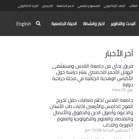
الطالب
الصف الإلكتروني
المستودع الرقمي
ادعم الجامعة
الخريجين
البريد الالكتروني
English
البحث والتطوير
اخبار وانشطة
الحياة الجامعية
آخر الأخبار
فريق بحثي من جامعة القدس ومستشفى
الهلال الأحمر التخصصي ينشر دراسة حول
الأكياس الوهدية الخِلقية في مجلة جراحية
دولية
قبل 53 mins
جامعة القدس تختتم فعاليات حفل تخريج
الفوج الخامس والأربعين لكليات طب الأسنان
والدعوة وأصول الدين والحقوق والأعمال
والاقتصاد والعلوم والتكنولوجيا والعلوم
التربوية والآداب
7 أغسطس الساعة 10:08 pm