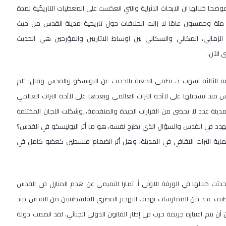
وضحا خلالها ان الابحاث الاثراية والتي انعكست على المعطيات التاريخّية لمدة
ئة وخمسون عامًا لا زالت الخلافات حول تاريخية مدينة القدس من حيث
لزماني، المكاني والسكاني بين اوساط الاثاريين والمؤرخين هي الحديث
 الآن.
ة الثالثة اسهب د. نظمي الجعبة بالحديث عن اليونسكو والقدس وقال: "لم
 منذ تسجيلها على لائحة التراث العالمي وبعدها على لائحة التراث العالمي
ينة عدد لا يحصى من القرارات الجيدة والمتقدمة، ِوشكلت اللجان المختلفة
مهدد في القدس والسؤال الذي يطرح نفسه، هو ما أثر اليونيسكو في القدس؟
حماية التراث الثقافي في المدينة، وهل أثر انضمام فلسطين كعضو كامل في
 تحدثت خلالها في الورقة الاولى أ. تمارا التميمي عن هدم المنازل في القدس
توظيف عدد من الممارسات بهدف التهجير القصري للفلسطينيين من القدس منذ
كن أن يتم اعتباره جريمة حرب في إطار القانون الدولي الجنائي. لقد انضمت دولة