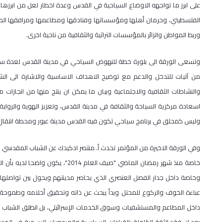
على ابرز ما تواجهه الاوضاع السياحية في القدس وعدة اخطار لعل من ابرزه
الفلسطيني، وحرمان أهلها ومؤسساتها وفنادقها ومطاعمها ومرافقها المتنو
وربط المواطن والزائر بالمؤسسات التراثية والثقافية من ناحية اخرى.
وتسعى الورقة الى بلورة خطة للنهوض السياحي في مدينة القدس لعدة سن
من آليات للتدخل والدعم مع توضيح الاهداف الاساسية والاشارة الى الش
والنشاطات الثقافية والاجتماعية وبيان ما يمكن ان ينتج منها من انجازا
اسعادة مركزية السياحة والثقافة في مدينة القدس، وتعزيز الهوية والرواي
وليس كمحلق في برنامج سياحي تكون فيه القدس مدينة عبور ومحطة انتقال
وفي الورقة الاخيرة من المؤتمر تحدث أ. منتصر ادكيدك عن الشباب المقدسي ال
خاصة منذ شهر رمضان الماضي "صيف الع
وخاصة داخل جدار الفصل العنصري الذي يحاصر مدينتهم ويحول بين تواصلها
عباءة الخوف والركوع للمحتل وبدأ يبحث عن ذاته وتحقيق أحلامه وطموحة
داخل المطاعم والمستشفيات وسوق الخدمات الإسرائيلي، بل انطلق الشباب ال