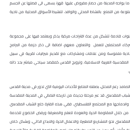
ا ما يواجه المدينة من حصار مفروض عليها قهرا، يسعى الى فصلها عن الجسم
عة من التمتع بالنشاط المحلي والوافد، لتنشيط الأسواق المحلية من ناحية
وات قادمة تتشكل من عدة اقتراحات مركبة يذكر ويعتمد فيها على مجموعة
ركاء المحتملين للعمل والتعاون معهم، اضافة الى ذكر حزمة من البرامج
ت مادية ملموسة ومن علاقات ومشاركات مع تقديم ميزانيات تقريبة في سبيل
ة المقدسية العربية الاسلامية، وترويج القدس كمقصد سياحي مباشر بحد ذاته
.
صامد رغم المحتل، بصفته المتابع للأحداث اليومية التي تدور في مدينة القدس
ام 2014"، يكون واضحا لديه بأن الشباب المقدسي قد عبر مرحلة جديدة من تاريخه النضالي في المدينة المقدسة
 واندماجها مع المجتمع الفلسطيني. ففي هذه الفترة خلع الشباب المقدسي
 من خلال المقاومة الحرة والعودة للعلم والمعرفة ورفض الخضوع للخدمة
مقدسي نحو المشاريع الصغيرة والاعمال الحرة والابداع الذاتي، وبشكل خاص