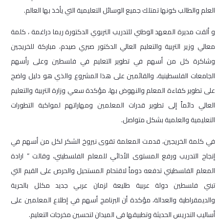
العلم والطالب كونها تمتلك جميع الوسائل التعليمية التي يأخذ بها العالم.
و ألقت مديرة المعهد الوطني للتدريب التربوي الدكتورة ريما دراغمة ، كلمة
معالي وزير التربية والتعليم العالي الدكتور صبري صيدم، مباركة للخريجين
وشاكرة كل من أسهم في تطوير التعليم في فلسطين وعلى رأسهم
الجامعات الفلسطينية، والقائمين على هذا المشروع والذي هو دليل واضح
على تطوير كفاءة المعلم والنهوض بها، مؤكدة سعي وزارة التربية والتعليم
العالي دائماً إلى تطوير قدرات المعلمين ومهاراتهم لمواكبة التطورات
التعليمية والعلمية بشكل متواصل.
‎في كلمة الخريجين، قدمت المعلمة تقوى نيروخ الشكر لكل من أسهم في
إنجاح التدريب ورفع المستوى الأدائي للمعلم الفلسطيني، وقالت ” ارادة
المعلم الفلسطيني تدفعه دوماً لاقتحام المستحيل والحرص على القيم التي
تبني فلسطين دولة عربية طليعة لزمان عربي جديد مكلل بالحرية
والديمقراطية والعدالة، مؤكدة أن البرنامج أسهم في إطلاع المعلمين على
أساليب التدريس الحديثة وتطبيقها في الميدان لتحسين مخرجات التعليم.