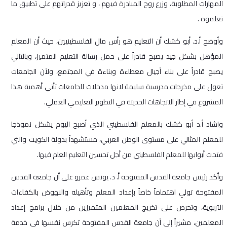
المهارات المطلوبة، وزرع روح المبادرة فيهم ، و تعزيز قدراتهم على تطبيق ما
تعلموه .
وأوضح أ.د. أبو كشك أن التعليم هو رأس مال الفلسطينيين، حيث أن المعلم
المؤهل بشكل جيد يصبح قادراً على حمل رسالة التعليم المتميز، وبالتالي
يصبح قادراً على بناء أجيال معطاءة وبناءة في المجتمع، ولأن الجامعات
تعول على مخرجات مدرسية سليمة لانها مدخلات للجامعات تأتي أهمية هذا
المشروع في إطار الاتجاهات الحديثة في التطوير التعليمي العملي.
واشاد أ.د أبو كشك بالمعلم الفلسطيني الذي أصبح اليوم يشكل نموذجا
للمعلم المثالي على مستوى الوطن العربي، مستشهداً بدولة الكويت والتي
فتحت أبوابها للمعلم الفلسطيني من أجل تحسين التعليم العام فيها.
‎وأكد رئيس جامعة القدس المفتوحة أ. د. يونس عمرو على أن جامعة القدس
المفتوحة تولي اهتماماً خاصاً بإعداد المعلم وتأهيله والنهوض بالكفاءات
التربوية، وتحرص على تخريج المعلمين المتميزين من خلال برامج إعداد
المعلمين، مشيراً إلى أن جامعة القدس المفتوحة تكرس نفسها في خدمة