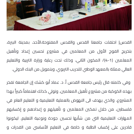
القدس| احتفلت جامعتا القدس والقدس المفتوحة،الأحد، بمدينة البيرة،
بتخريج الفوج الأول من المعلمين في مشروع تحسين إعداد وتأهيل
المعلمين (1-4)/ المكون الثاني، وذلك تحت رعاية وزارة التربية والتعليم
العالي ممثلة بالمعهد الوطني للتدريب التربوي، وبتمويل من البنك الدولي.
‎‎ وفي كلمته قال رئيس جامعة القدس أ. د. عماد أبو كشك إن الجامعة تفخر
بهذه الكوكبة من مشروع تأهيل المعلمين، وتولي كذلك اهتماماً كبيراً بهذا
المشروع، والذي يهدف الى النهوض بالعملية التعليمية و التعليم العام في
فلسطين، من خلال تمكين المعلمين و تأهيلهم و إعدادهم و إكسابهم
المهارات التعليمية التي من شأنها تحسين جودة ونوعية التعليم، ليكونوا
قادرين على إكساب الطلبة و خاصة في التعليم الأساسي من القدرات و