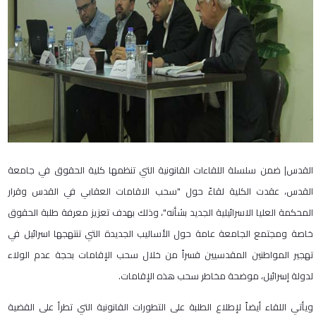
القدس| ضمن سلسلة اللقاءات القانونية التي تنظمها كلية الحقوق في جامعة
القدس، عقدت الكلية لقاءً حول "سحب الاقامات العقابي في القدس وقرار
المحكمة العليا الاسرائيلية الجديد بشأنه"، وذلك بهدف تعزيز معرفة طلبة الحقوق
خاصة ومجتمع الجامعة عامة حول الأساليب الجديدة التي تنتهجها اسرائيل في
تهجير المواطنين المقدسيين قسراً من خلال سحب الإقامات بحجة عدم الولاء
لدولة إسرائيل، موضحة مخاطر سحب هذه الإقامات.
ويأتي اللقاء أيضاً لإطلاع الطلبة على التطورات القانونية التي تطرأ على القضية