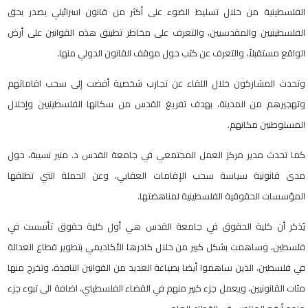
الفلسطينية من خلال تسليط الضوء على أكثر من قانون اسرائيلي يصدر بحق
الفلسطينيين والمقدسيين، والتعرف على مخاطر تطبيق هذه القوانين على أرض
الواقع مستقبلاً، والتعرف عن كثب حول موقف القانون الدولي منها.
وتحدث المشاركون خلال اللقاء عن تجارب شخصية أفضت إلى سحب اقاماتهم
وتهجيرهم من المدينة، بهدف تفريغ القدس من سكانها الفلسطينيين وإحلال
المستوطنين مكانهم.
كما تحدث مدير مركز العمل المجتمعي في جامعة القدس د. منير نسيبة، حول
مدى قانونية سياسة سحب الإقامات العقابي، وعن الحملة التي تطلقها
المؤسسات الحقوقية الفلسطينية لمناهضتها.
يُذكر أن كلية الحقوق في جامعة القدس هي أول كلية حقوق تأسست في
فلسطين، وساهمت بشكل كبير من خلال كادرها الأكاديمي بتطوير قطاع العدالة
في فلسطين، الذين ساهموا أيضا بصياغة العديد من القوانين النافذة، وتخرج منها
مئات القانونيين، ويعمل جزء كبير منهم في القضاء الفلسطيني، اضافة الى تبوء جزء