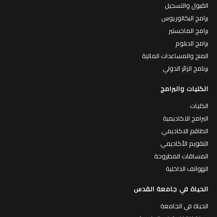
القبول والتسجيل
برامج البكالوريوس
برامج الماجستير
برامج الدبلوم
المنح والمساعدات المالية
برنامج الزائر الدولي
الكليات والبرامج
الكليات
البرامج الاكاديمية
الطاقم الاكاديمي
التقويم الأكاديمي
المساقات المطروحة
الهواتف الداخلية
الحياة في جامعة القدس
الحياة في الجامعة