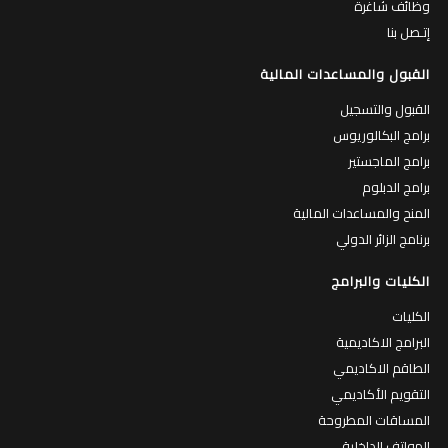
وظائف شاغرة
إتـصل بنا
القبول والمساعدات المالية
القبول والتسجيل
برامج البكالوريوس
برامج الماجستير
برامج الدبلوم
المنح والمساعدات المالية
برنامج الزائر الدولي
الكليات والبرامج
الكليات
البرامج الاكاديمية
الطاقم الاكاديمي
التقويم الأكاديمي
المساقات المطروحة
الهواتف الداخلية