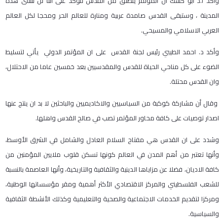
واكد ا.د ابو كشك ان المؤتمر ينطلق من القدس لنؤكد على اننا لن ننسى هذه
المدينة ، وستبقى القدس صامدة عربية ومنارة للعالم الحر ومحجا لكل العالم
العربي الاسلامي والمسيحي.
وأكد د. احمد الطيبي رئيس لجنة القدس على ان المؤتمر الدولي يأتي لتسليط
الضوء على كل مناحي الحياة للقدس والمقدسيين بعد خمسين عاما من الاحتلال،
وان القدس محتلة.
وقال أن مشاركة كوكبة من السياسيين والاكاديميين والباحثين لا بد ان ينتج عنها
اصدار توصيات على كافة محاور المؤتمر تصب في صالح القدس واهلها.
وشدد على ان القدس هي مفتاح السلام العادل والشامل في الشرق الأوسط،
وأنها تعتبر من أهم المدن في العالم كونها تسكن قلوب ملايين المؤمنين من
كافة الاديان، فضلا عن مزاياها الدينية والثقافية والتاريخية، وأنها العاصمة بالنسبة
للشعب الفلسطيني والمركز الاقتصادي الأكثر أهمية ومقر مؤسساتها الوطنية،
ومركزا لتقديم الخدمات الاجتماعية والصحية والتعليمية وكذلك الأنشطة الثقافية
والسياسية.