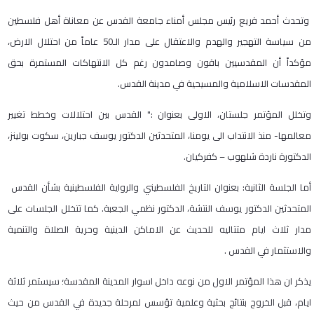
وتحدث أحمد قريع رئيس مجلس أمناء جامعة القدس عن معاناة أهل فلسطين
من سياسة التهجير والهدم والاعتقال على مدار الـ50 عاماً من احتلال الارض،
مؤكداً أن المقدسيين باقون وصامدون رغم كل الانتهاكات المستمرة بحق
المقدسات الاسلامية والمسيحية في مدينة القدس.
وتخلل المؤتمر جلستان، الاولى بعنوان :" القدس بين احتلالات وخطط تغيير
معالمها- منذ الانتداب الى يومنا، المتحدثين الدكتور يوسف جبارين، سكوت بولينز،
الدكتورة ناردة شلهوب – كفركيان.
أما الجلسة الثانية: بعنوان التاريخ الفلسطيني والرواية الفلسطينية بشأن القدس
المتحدثين الدكتور يوسف النتشة، الدكتور نظمي الجعبة. كما تتخلل الجلسات على
مدار ثلاث ايام متتاليه للحديث عن الاماكن الدينية وحرية الصلاة والتنمية
والاستثمار في القدس .
يذكر ان هذا المؤتمر الاول من نوعه داخل اسوار المدينة المقدسة؛ سيستمر ثلاثة
ايام، قبل الخروج بنتائج بحثية وعلمية تؤسس لمرحلة جديدة في القدس من حيث