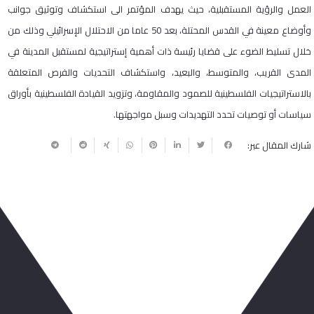
العمل والرؤية المستقبلية، حيث يهدف المؤتمر الى استكشاف وتوثيق جوانب
وأوضاع معينة في القدس المحتلة، بعد 50 عاما من الاحتلال الإسرائيلي وذلك من
خلال تسليط الضوء على قضايا رئيسة ذات أهمية إستراتيجية لمستقبل المدينة في
المدى القريب، والمتوسط، والبعيد، واستكشاف التحديات والفرص المتعلقة
بالاستراتيجيات الفلسطينية للصمود والمقاومة، وتزويد القيادة الفلسطينية بأوراق
سياسات أو توصيات تحدد التهديدات وسبل مواجهتها.
شارك المقال عبر:
ربما يعجبك أيضا