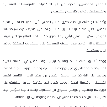
الاعمال المقدسيين، ونخبة من ابرز الشخصيات والمؤسسات المقدسية
والفلسطينية، وخبراء واكاديميين متخصصين.
وأكد أ.د ابو كشك ان احياء ذكرى احتلال القدس يأتي لتذكير العالم بان مدينة
القدس تعاني منذ عشرات السنين احتلالا جاثما على صدرها، حيث سياخذ هذا
المؤتمر الشكل الاكاديمي ليأتي اليه الباحثون من كل انحاء العالم من اجل تعريف
المشكلات التي تواجه هذه المدينة المقدسة على المستويات المختلفة ووضع
اليات مستقبلية.
ووجه أ.د ابو كشك شكره وتقديره لرئيس لجنة القدس في القائمة العربية
المشتركة د.احمد الطيبي على جهوده الاستثنائية وعمله الدؤوب لإنجاح المؤتمر
وحرصه على الشراكة مع جامعة القدس في هذه الذكرى الأليمة لشعبنا
الفلسطيني وقدسنا الحبيبة ، ووجه شكره ايضا للقائمة العربية المشتركة على
جهودهم وتفانيهم ودورهم المحوري في التحضيرات والاعداد لهذا المؤتمر الهام
كشريك اساسي مع جامعة القدس في تنظيمه وخروجه الى نور الحقيقة.