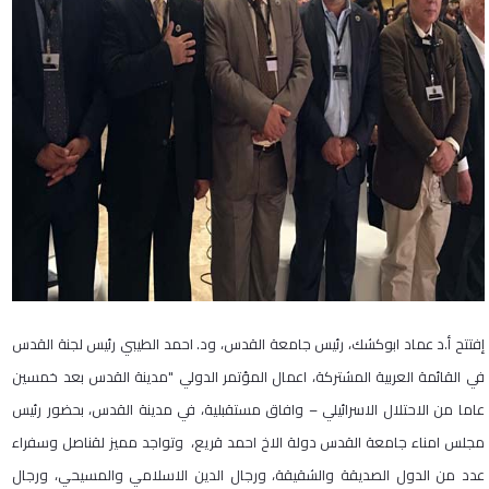
إفتتح أ.د عماد ابوكشك، رئيس جامعة القدس، ود. احمد الطيبي رئيس لجنة القدس
في القائمة العربية المشتركة، اعمال المؤتمر الدولي "مدينة القدس بعد خمسين
عاما من الاحتلال الاسرائيلي – وافاق مستقبلية، في مدينة القدس، بحضور رئيس
مجلس امناء جامعة القدس دولة الاخ احمد قريع، وتواجد مميز لقناصل وسفراء
عدد من الدول الصديقة والشقيقة، ورجال الدين الاسلامي والمسيحي، ورجال