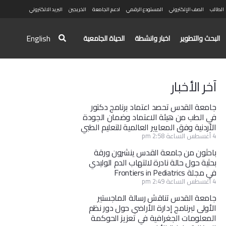
الطالب
الصف الإلكتروني
المستودع الرقمي
ادعم الجامعة
الخريجين
البريد الالكتروني
English
البحث والتطوير
اخبار وانشطة
الحياة الجامعية
آخر الأخبار
جامعة القدس تحصد اعتماد برنامج دكتور
في الطب من هيئة الاعتماد وضمان الجودة
الأردنية وفق المعايير العالمية للتعليم الطبي
4 أغسطس الساعة 2:58 pm
باحثون من جامعة القدس ينشرون ورقة
بحثية حول حالة نادرة لالتهاب الدم الوليدي
في مجلة Frontiers in Pediatrics
4 أغسطس الساعة 2:49 pm
جامعة القدس تناقش رسالة الماجستير
الأولى لبرنامج إدارة الأراضي حول دور نظم
المعلومات الجغرافية في تعزيز الحوكمة