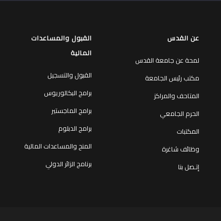
عن القدس
القبول والمساعدات
المالية
لمحة عن جامعة القدس
القبول والتسجيل
مكتب رئيس الجامعة
برامج البكالوريوس
المتاحف والمراكز
برامج الماجستير
الحرم الجامعي
برامج الدبلوم
المكتبات
المنح والمساعدات المالية
وظائف شاغرة
برنامج الزائر الدولي
إتـصل بنا