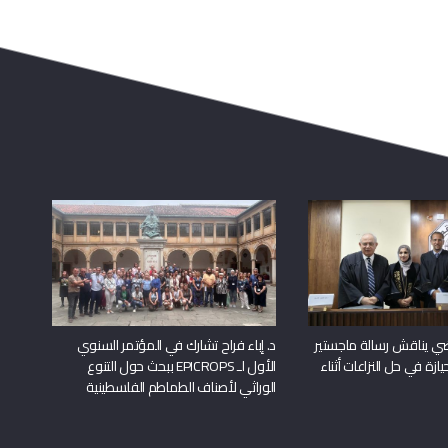
راضي يناقش رسالة ماجستير
د. إباء فراح تشارك في المؤتمر السنوي
يازة في حل النزاعات أثناء
الأول لـ EPICROPS ببحث حول التنوع
الوراثي لأصناف الطماطم الفلسطينية