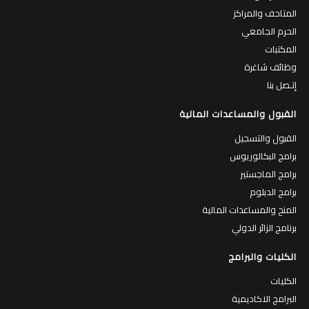
لمحة عن جامعة القدس
مكتب رئيس الجامعة
المتاحف والمراكز
الحرم الجامعي
المكتبات
وظائف شاغرة
إتـصل بنا
القبول والمساعدات المالية
القبول والتسجيل
برامج البكالوريوس
برامج الماجستير
برامج الدبلوم
المنح والمساعدات المالية
برنامج الزائر الدولي
الكليات والبرامج