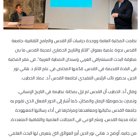
نظمت المكتبة العامة ووحدة دراسات آثار القدس والبرامج الثقافية-جامعة
القدس ندوة علمية بعنوان “الآثار والتاريخ الحضاري لمدينة القدس ما بين
مطرقة البحث الاستشراقي الغربي وسندان النمطية العربية”، في مقر المكتبة
في البلدة القديمة في القدس، قدّمها المختص في علم الآثار د. هاني نور
الدين، بحضور نائب الرئيس التنفيذي لجامعة القدس أ.د. عماد الخطيب.
وقال أ.د. الخطيب أن القدس لم تزل بمكانة عظيمة في التاريخ الإنساني،
وتميزت بخصوصيّة الزمان والمكان، كما أشار إلى الدور الفعال الذي تقوم به
جامعة القدس بكلياتها ومعاهدها ومراكزها في أداء رسالتها المعهودة
تجاه مدينة القدس، ونشر الوعي في المجالات العلمية والثقافية المتعددة.
من جانبه، أوضح د. هاني نور الدين أبرز العوائق التي يتعرض لها البحث العلمي