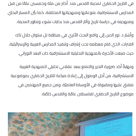
في التاريخ الحضاري لمدينة القدس منذ أكثر من مئة وخمسين عامًا من قبل
المدارس الاستشراقية، بتنوعاتها ومنهجياتها المختلفة، كما بيَّن المسار البحثي
ومنهجيته في دراسة تاريخ وآثار القدس منذ بدايات نشوء وتطور المدينة.
وأشار د. نور الدين إلى واقع البحث الأثري في منطقة تل سلوان خلال تلك
الفترات، الذي قام معظمه تحت إشراف وتنفيذ المدارس الغربية والإسرائيلية،
حيث صبغت الأخيرة بالمنهجية التحليلية الاستشراقية ذات البعد التوراتي.
ونهايةً أكد ضرورة التحرر والتمتع ببعد عقلاني تحليلي للمنهجية الغربية
الاستشراقية، من أجل الوصول إلى إعادة صياغة للتاريخ الحضاري بموضوعية
متفق عليها ومقبولة في الأوساط العلميّة، ومن جميع المهتمين في
موضوع التاريخ الحضاري لفلسطين عامّة والقدس خاصّة.