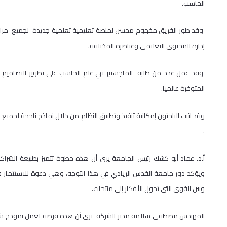
الحاسب.
وقد طور الفريق مفهوم محسن لمنصة تعليمية تعلمية جديدة لجميع مراحل التع
إدارة المحتوى التعليمي وعناصره المختلفة.
وقد عمل عدد من طلبة الماجستير في علم الحاسب على تطوير التصاميم المبد
المتوفرة عالميا.
وقد اثبت الباحثون إمكانية تنفيذ وتطبيق النظام من خلال نماذج ناجحة لجميع ا
.
أ.د. عماد أبو كشك رئيس الجامعة يرى أن هذه خطوة تتميز بطبيعة الشراكة 
ويؤكد دور جامعة القدس الريادي في هذا التوجه، وهي دعوة للاستثمار في 
وبين القوى التي تحول الأفكار إلى منتجات.
المهندس مصطفى سلامة مدير الشركة يرى أن هذه فرصة لعمل نموذج شراكة 