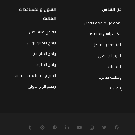
عن القدس
القبول والمساعدات
المالية
لمحة عن جامعة القدس
القبول والتسجيل
مكتب رئيس الجامعة
برامج البكالوريوس
المتاحف والمراكز
برامج الماجستير
الحرم الجامعي
برامج الدبلوم
المكتبات
المنح والمساعدات المالية
وظائف شاغرة
برنامج الزائر الدولي
إتـصل بنا