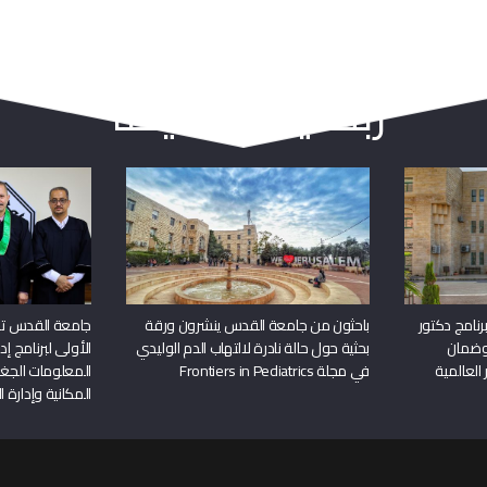
ربما يعجبك أيضا
نامج دكتور
باحثون من جامعة القدس ينشرون ورقة
جامعة القدس تن
وضمان
بحثية حول حالة نادرة لالتهاب الدم الوليدي
الأولى لبرنامج إ
 العالمية
في مجلة Frontiers in Pediatrics
المعلومات الجغر
المكانية وإدارة ا