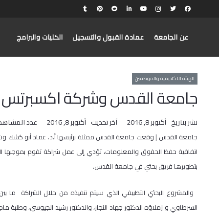
عن الجامعة
عمادة القبول والتسجيل
الكليات والبرامج
الهيئة الاكاديمية والموظفين
جامعة القدس وشركة اكسبرتس تو
نشر بتاريخ
أكتوبر 8, 2016
آخر تحديث
أكتوبر 8, 2016
عدد المشاهد
جامعة القدس | وقعت جامعة القدس ممثلة برئيسها أ.د. عماد أبو كشك 
اتفاقية حفظ الحقوق والمعلومات، تؤدي إلى عمل شراكة تقوم بموجبها ال
بتطويرها فريق بحثي في جامعة القدس.
والمشروع البحثي التطبيقي الذي سيتم تنفيذه من خلال الشراكة ما بي
السرطاوي و زملاؤه الدكتور جهاد النجار، والدكتور رشيد الجيوسي، وطلبة ماج