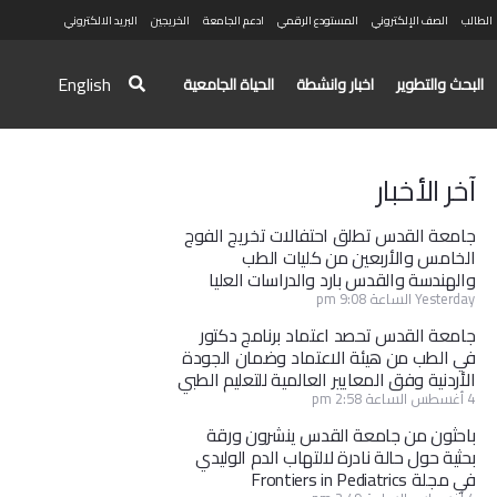
الطالب
الصف الإلكتروني
المستودع الرقمي
ادعم الجامعة
الخريجين
البريد الالكتروني
English
البحث والتطوير
اخبار وانشطة
الحياة الجامعية
آخر الأخبار
جامعة القدس تطلق احتفالات تخريج الفوج
الخامس والأربعين من كليات الطب
والهندسة والقدس بارد والدراسات العليا
Yesterday الساعة 9:08 pm
جامعة القدس تحصد اعتماد برنامج دكتور
في الطب من هيئة الاعتماد وضمان الجودة
الأردنية وفق المعايير العالمية للتعليم الطبي
4 أغسطس الساعة 2:58 pm
باحثون من جامعة القدس ينشرون ورقة
بحثية حول حالة نادرة لالتهاب الدم الوليدي
في مجلة Frontiers in Pediatrics