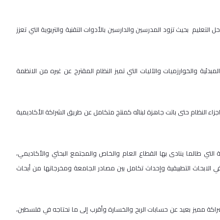
ليم بحيث تزود المدرسين والدارسين بالأدوات التقنية والتربوية التي تعزز
ئية والخوارزميات والآليات التي تميز النظام المقترح عن غيره من الانظمة
جزاء النظام حتى باتت جاهزة لبنائه كمنتج متكامل عن طريق الشراكة الأكاديمية
التي طالما ينادى بها القطاع العام والخاص والمجتمع البحثي والأكاديمي،
الابحاث التطبيقية وإحداث تكامل بين مصادر الجامعة ومخرجاتها من أبحاث
مميز بعيد عن حسابات الربح والخسارة وأقرب إلى ما نحتاجه في فلسطين،