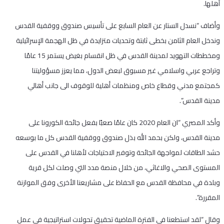
أهلها.
وأضاف “نسدل الستار عن العام السابع على تأسيس صندوق ووقفية القدس
وندخل العام الثامن بخطى ثابتة وتحديات متزايدة في ظل الهجمة الإسرائيلية
ومخططات التهويد لمدينة القدس في ظل انقسام بغيض يستمر 15 عامًا
وتراجع عربي واسلامي غير مسبوق لبعض الدول، مما يعزز مسؤوليتنا
كمجتمع مدني وقطاع خاص ومنظمات أهلية للوقوف الى جانب أهالي
مدينة القدس”.
وأكد المصري “ان العام 2020 كان عامًا صعبًا بفعل جائحة الكورونا على
مدينة القدس، ولكن بحمد الله بذل صندوق ووقفية القدس كل ما بوسعه
حشد الطاقات لمواجهة الجائحة وتوفير الاحتياجات لأهلنا في القدس على
المستوى الصحي والاغاثي، من خلال منصة مدد التي وصلت لكل قرية
وبلدة في محافظة القدس مع الحفاظ على مشاريعنا الأخرى وفق الموازنة
المقررة”.
وقال “لقد استطعنا في الفترة الماضية تحقيق تحولات استراتيجية في عمل