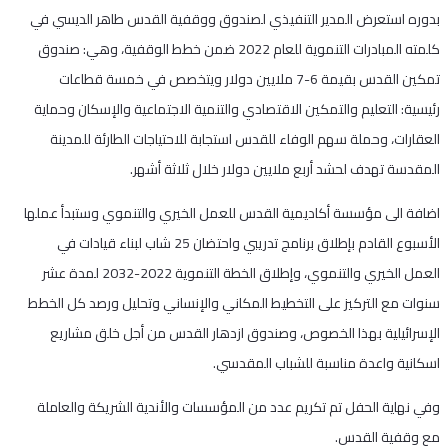
بدوره استعرض المدير التنفيذي لصندوق ووقفية القدس طاهر الديسي في
كلمته المبادرات التنموية للعام 2022 ضمن خطط الوقفية، وهي: صندوق
تمكين القدس بقيمة 6-7 ملايين دولار ويتخصص في خمسة قطاعات
رئيسية: التعليم والتمكين الاقتصادي والتنمية الاجتماعية والإسكان وحماية
العقارات، وحملة سهم الوفاء للقدس استجابة للاحتياجات الطارئة للمدينة
المقدسة تهدف لحشد أربع ملايين دولار خلال ثلاثة أشهر.
اضافة الى مؤسسة أكاديمية القدس للعمل الخيري والتنموي وستبدأ عملها
الأسبوع القادم بإطلاق برنامج تدريبي واحتضان 25 شاب لبناء قيادات في
العمل الخيري والتنموي، وإطلاق الخطة التنموية 2022-2032 لمدة عشر
سنوات مع التركيز على التخطيط المكاني والإنساني وتحليل ورصد كل الخطط
الإسرائيلية بهذا الخصوص، وصندوق ازدهار القدس من أجل خلق مشاريع
اسكانية واعدة مناسبة للشباب المقدسي.
وفي نهاية الحفل تم تكريم عدد من المؤسسات والأندية الشريكة والعاملة
مع وقفية القدس.