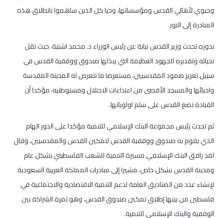
وحيوي لأهالي القدس ومؤسساتها، وحيا كل الذين ساهموا بانطلاق هذه
المبادرة إلى النور.
بدوره تحدث وزير القدس نيابة عن رئيس الوزراء د. محمد اشتية، حيث نقل
تحياته وتقديره للجهود العظيمة التي يبذلها صندوق ووقفية القدس في
سبيل تعزيز صمود المقدسيين، مستعرضا ما تتعرض له المدينة المقدسة
واحيائها والمسجد الأقصى من اعتداءات الاحتلال ومستوطنيه، مؤكدا أن
القيادة تضع القدس على سلم اولوياتها.
ثم تحدث رئيس مجموعة البنك الإسلامي للتنمية مؤكدا على الدور الهام
الذي يقوم به صندوق ووقفية القدس لتمكين القدس والمقدسيين، وقال
لقد رافق البنك الإسلامي مسيرة التنمية للشعب الفلسطيني بشكل عام
ومدينة القدس بشكل خاص، مشيرا إلى مبادرات المملكة العربية السعودية
لإنشاء عدد من الصناديق العامة لدعم التنمية الاقتصادية والاجتماعية في
فلسطين من بينها إطلاق تمكين صندوق القدس، وهو ثمرة الشراكة بين
الوقفية والبنك الإسلامي للتنمية.