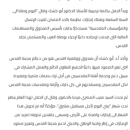
وبدأ الحفل بكلمة ترحيبية للأستاذ الدكتور أبو كشك وقال “اليوم وصلنا الى
السنة السابعة وهناك إنجازات عظيمة بالحد الممكن لتثبيت الإنسان
والمؤسسات المقدسية” مستذكرًا بدايات تأسيس الصندوق والمساهمات
المالية التي قدمت لإنجاحه داعيًا لإحياء بوصلة العرب والمسلمين تجاه
القدس.
وأكد أ.د. أبو كشك أن صندوق ووقفية القدس هو من دعائم مدينة القدس
التي تعزز الصمود فيها، داعيًا الجميع للتعاون الدائم والعمل المشترك في
سبيل دعم وخدمة أهلنا المقدسيين من أجل ترك بصمات مثمرة ومفيدة
لكل المقدسيين ومساندتهم في كل حارات وأزقة ومقدسات مدينة القدس.
ثم تحدث السيد منيب المصري مرحبا بالحضور، وقال ان الحفل لهذا العام ينظم
تحت شعار “نبني اليوم لأجل مستقبل مشرق”، مؤكدًا أنه تم تحويل هذا
الشعار الى إنجازات واضحة على الأرض، ونسعى جاهدين تحويله لمزيد من
الإنجازات في إطار واجبنا الوطني والديني لدعم مدينة القدس وتعزيز صمود