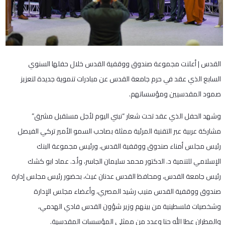
القدس | أعلنت مجموعة صندوق ووقفية القدس خلال حفلها السنوي
السابع الذي عقد في حرم جامعة القدس عن مبادرات تنموية جديدة لتعزيز
صمود المقدسيين ومؤسساتهم.
وشهد الحفل الذي عقد تحت شعار “نبني اليوم لأجل مستقبل مشرق”
مشاركة عربية عبر التقنية المرئية ممثلة بصاحب السمو الأمير تركي الفيصل
رئيس مجلس أمناء صندوق ووقفية القدس، ورئيس مجموعة البنك
الإسلامي للتنمية د. الدكتور محمد سليمان الجاسر، وأ.د. عماد ابو كشك
رئيس جامعة القدس، ومحافظ القدس عدنان غيث، بحضور رئيس مجلس إدارة
صندوق ووقفية القدس منيب رشيد المصري، وأعضاء مجلس الإدارة
وشخصيات فلسطينية من بينهم وزير شؤون القدس فادي الهدمي،
والمطران عطا الله حنا وعدد من ممثلي المؤسسات المقدسية.