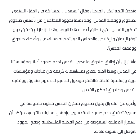
وتحدث الأمير تركي الفيصل وقال “يسعدني المشاركة في الحفل السنوي
لصندوق ووقفية القدس، وقد تمكنا بجهود المخلصين من تأسيس صندوق
تمكين القدس الذي تنطلق أعماله هذا اليوم، وهذا الإنجاز لم يتحقق دون
توفر الإيمان والإخلاص والحماس الذي تميز به مساهمي وأعضاء صندوق
ووقفية القدس”.
وأشار إلى أن إطلاق صندوق وتمكين القدس لدعم صمود أهلنا ومؤسساتنا
في القدس وهذا الحلم تحقق بمساهمات كريمة من قيادات ومؤسسات
عربية وإسلامية فاعلة، فالشكر موصول للجميع لدعمهم صندوق ووقفية
القدس وصندوق تمكين القدس.
وأعرب عن امله بان يكون صندوق تمكين القدس خطوة ملموسة في
مسيرة تحقيق دعم صمود المقدسيين وإفشال محاولات التهويد، مؤكدا أن
استمرار المملكة السعودية في دعم القضية الفلسطينية ودفع الجهود
للتوصل إلى تسوية عادلة.