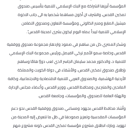
المؤسسة أبرزها الشراكة مع البنك الإسلامي للتنمية بتأسيس صندوق
تمكين القدس، واتشرف ان أكون مساهما شخصيا به الى جانب الاخوة
ميشيل الصايغ ومنير الكالوتي ومؤسسة التعاون وصندوق التضامن
الإسلامي للتنمية ليبدأ عمله اليوم ليكون بشرى لمدينة القدس”.
وشكر المصري كل من ساهم في صمود وازدهار مجموعة صندوق ووقفية
القدس وخاصة سمو الأمير تركي الفيصل ورئيس مجموعة البنك الإسلامي
للتنمية د، والدكتور محمد سليمان الجاسر الذي لعب دورًا هامًا وساهم
بإطلاق صندوق تمكين القدس، والأشقاء في دولة الكويت والمملكة
الأردنية الهاشمية، والصندوق العربي للتنمية الاقتصادية والاجتماعية، وكافة
المانحين والمتبرعين ومحافظ القدس، ووزير القدس، وأعضاء مجلس الإدارة
والهيئة العامة للصندوق، والمؤسسات، وجامعة القدس.
وأشاد محافظ القدس بجهود ومساعي صندوق ووقفية القدس نحو دعم
المؤسسات المقدسية وتعزيز صمودها في ظل ما تتعرض إليه المدينة من
تهويد، وبارك انطلاق مشروع مؤسسة تمكين القدس كونه مشروع مهم