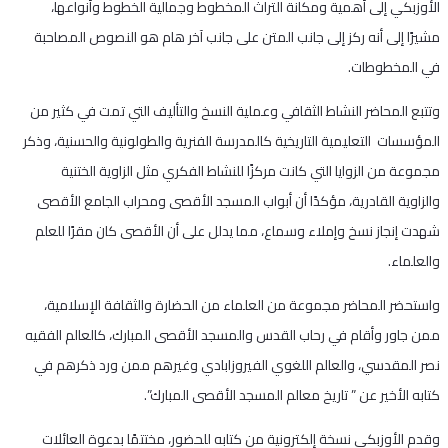
الأوزبكي إلى أهمية ومكانة التراث المخطوط وجمالية الخطوط وأنواعها،
مشيرًا إلى أنه ركز إلى جانب المتن على جانب آخر هام هو النصوص المصاحبة
في المخطوطات.
وتتبع المحاضر النشاط الثقافي وعملية النسخ والتأليف التي تمت في كثير من
المؤسسات التعليمية التاريخية كالمدرسة الفنرية والطولونية والحسنية، وذكر
مجموعة من الزوايا التي كانت مركزًا للنشاط الفكري مثل الزاوية الختنية
والزاوية القادرية، مؤكدًا أن أبواب المسجد الأقصى ومحراب الجامع الأقصى
شهدت إنجاز نسخ وإملاء وسماع، مما يدلل على أن الأقصى كان مقرًا للعلم
والعلماء.
واستحضر المحاضر مجموعة من العلماء من الحضارة والثقافة الإسلامية،
ممن جاور وأقام في رحاب القدس والمسجد الأقصى المبارك، كالعالم الفقيه
نصر المقدسي، والعالم اللغوي الفيروزابادي وغيرهم ممن ورد ذكرهم في
كتابه الأخير عن ” تاريخ معالم المسجد الأقصى المبارك”.
وقدم الأوزبكي نسخة إلكترونية من كتابه للحضور، مختتمًا بدعوة العائلات