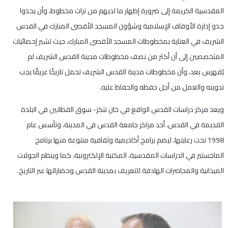
المقدسية الكريمة إلى ضرورة إظهار ما لديهم من تراث مخطوط، وأن يحذوا
حذو إدارة الأوقاف الإسلامية وشؤون المسجد الأقصى المبارك في القدس
الشريف في العناية بمخطوطات المسجد الأقصى المبارك، حيث تشير إحصائيات
المتخصصين إلى أن أكثر من نصف مخطوطات مدينة القدس الشريف لم
يُفهرس بعد، وأن مخطوطات مدينة القدس الشريف تحمل تاريخًا عريقًا يجب
تدوينه والعمل من أجل حفظه والحفاظ عليه.
ويعد مركز دراسات القدس الواقع في خان تنكز- سوق القطانين في البلدة
القديمة في القدس، أحد مراكز جامعة القدس في المدينة، وتأسس عام
1998 تحت رعايتها، ليضم برامج أكاديمية وثقافية متنوعة منها برنامج
الماجستير في الدراسات المقدسية، المكتبة الإلكترونية، كما وينظم الجولات
الميدانية والمحاضرات الهادفة للتعريف بمدينة القدس وحضاراتها عبر التاريخ.