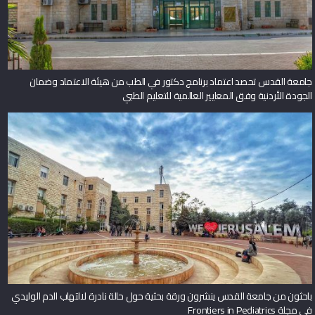
جامعة القدس تحصد اعتماد برنامج دكتور في الطب من هيئة الاعتماد وضمان
الجودة الأردنية وفق المعايير العالمية للتعليم الطبي
باحثون من جامعة القدس ينشرون ورقة بحثية حول حالة نادرة لالتهاب الدم الوليدي
في مجلة Frontiers in Pediatrics