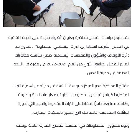
عقد مركز دراسات القدس محاضرة بعنوان “أضواء جديدة على الحياة الثقافية
في القدس الشريف استنادًا إلى التراث الإسلامي المخطوط”، بالتعاون مع
دائرة الأوقاف والشؤون والمقدسات الإسلامية، ضمن سلسلة محاضرات
المركز للفصل الدراسي الأول من العام 2021-2022 في مقره في البلدة
القديمة في مدينة القدس.
وافتتح المحاضرة مدير المركز د. يوسف النتشة في حديثه عن أهمية التراث
المخطوط كونه ينفرد عن المطبوعات باحتوائه معلومات نادرة وطريفة
وهامة، مما يعد حافزًا للحفاظ على التراث المخطوط والحجج التي بحوزة
العائلات المقدسية، خاصة تلك التي تتعلق بالملكيات العقارية.
ونوّه مسؤول المخطوطات في المسجد الأقصى المبارك الباحث يوسف