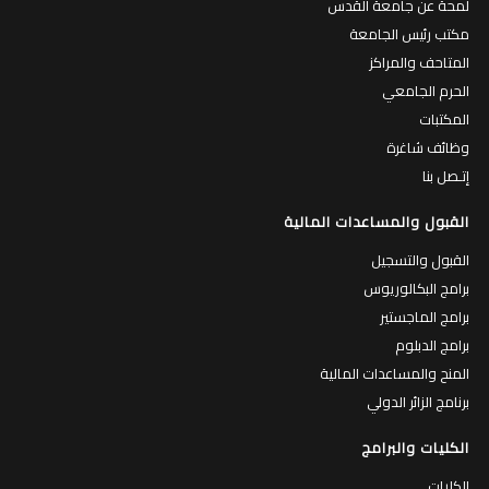
لمحة عن جامعة القدس
مكتب رئيس الجامعة
المتاحف والمراكز
الحرم الجامعي
المكتبات
وظائف شاغرة
إتـصل بنا
القبول والمساعدات المالية
القبول والتسجيل
برامج البكالوريوس
برامج الماجستير
برامج الدبلوم
المنح والمساعدات المالية
برنامج الزائر الدولي
الكليات والبرامج
الكليات