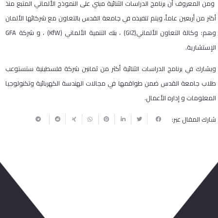
ومن المعروف أن برنامج الدراسات الثنائية مبني على النموذج الألماني المتبع منذ
أكثر من أربعين عاماً، ويتم تنفيذه في جامعة القدس بالتعاون مع شركائها الألمان
وهم: وكالة التعاون الألماني(GIZ) ، بنك التنمية الألماني (KfW) ، و شركة GFA
الإستشارية.
ويشارك في برنامج الدراسات الثنائية أكثر من ثمانين شركة فلسطينية ستستوعب
طلاب جامعة القدس ضمن طواقمها في مجالات الهندسة الكهربائية وتكنولوجيا
المعلومات و إداره الأعمال.
شارك المقال عبر:
ربما يعجبك أيضا