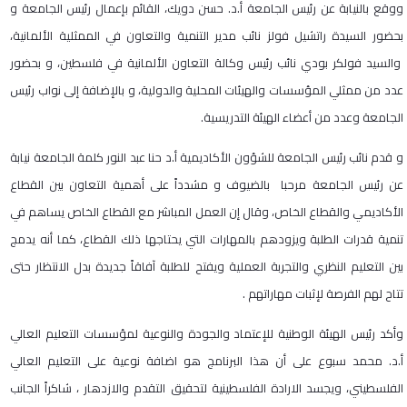
ووقع بالنيابة عن رئيس الجامعة أ.د. حسن دويك، القائم بإعمال رئيس الجامعة و
بحضور السيدة راتشيل فولز نائب مدير التنمية والتعاون في الممثلية الألمانية،
والسيد فولكر بودي نائب رئيس وكالة التعاون الألمانية في فلسطين، و بحضور
عدد من ممثلي المؤسسات والهيئات المحلية والدولية، و بالإضافة إلى نواب رئيس
الجامعة وعدد من أعضاء الهيئة التدريسية.
و قدم نائب رئيس الجامعة للشؤون الأكاديمية أ.د حنا عبد النور كلمة الجامعة نيابة
عن رئيس الجامعة مرحبا بالضيوف و مشدداً على أهمية التعاون بين القطاع
الأكاديمي والقطاع الخاص، وقال إن العمل المباشر مع القطاع الخاص يساهم في
تنمية قدرات الطلبة ويزودهم بالمهارات التي يحتاجها ذلك القطاع، كما أنه يدمج
بين التعليم النظري والتجربة العملية ويفتح للطلبة آفاقاً جديدة بدل الانتظار حتى
تتاح لهم الفرصة لإثبات مهاراتهم .
وأكد رئيس الهيئة الوطنية للإعتماد والجودة والنوعية لمؤسسات التعليم العالي
أ.د. محمد سبوع على أن هذا البرنامج هو اضافة نوعية على التعليم العالي
الفلسطيني، ويجسد الارادة الفلسطينية لتحقيق التقدم والازدهار ، شاكراً الجانب