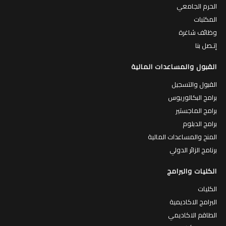
الحرم الجامعي
المكتبات
وظائف شاغرة
إتـصل بنا
القبول والمساعدات المالية
القبول والتسجيل
برامج البكالوريوس
برامج الماجستير
برامج الدبلوم
المنح والمساعدات المالية
برنامج الزائر الدولي
الكليات والبرامج
الكليات
البرامج الاكاديمية
الطاقم الاكاديمي