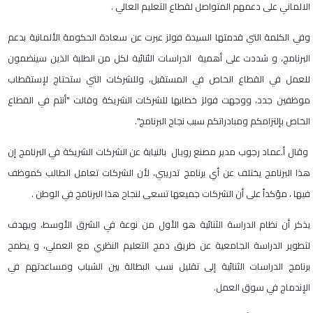
الالماني على دعمهم المتواصل لقطاع التعليم العالي .
وفي الكلمة التي قدمتها السيدة فولز عبرت عن سعادة الحكومة الألمانية بدعم
البرنامج، و شددت على أهمية الدراسات الئنائية لكل من الطلبة الذين سينضمون
للعمل في القطاع الخاص في المستقبل، وللشركات التي ستحتاج لإستقطاب
موظفين جدد، ووجهت فولز خطابها للشركات الشريكة وقالت "أنتم في القطاع
الخاص بإلتزامكم ومبادراتكم سبب نجاح البرنامج".
وقال أ.عماد رجوب مدير مصنع رويال بالنيابة عن الشركات الشريكة في البرنامج إن
هذا البرنامج يختلف عن أي برنامج تدريبي، لأن الشركات تعامل الطالب كموظف
فيها ، مؤكداً على أن الشركات جميعها تسعى لنجاح هذا البرنامج في الوطن .
يذكر أن نظام الدراسة الثنائية هو الأول من نوعة في الشرق الأوسط، ويهدف
لتطوير الدراسة الجامعية عن طريق دمج التعليم النظري مع العملي، و يطمح
برنامج الدراسات الثنائية إلى تقليل نسب البطالة بين الشباب ومساعدتهم في
الإندماج في سوق العمل.