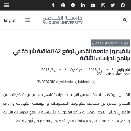
English
الهيئة الاكاديمية والموظفين
بالفيديو | جامعة القدس توقع 42 اتفاقية شراكة في
برنامج الدراسات الثنائية
نشر بتاريخ
أغسطس 3, 2016
آخر تحديث
أغسطس 3, 2016
عدد المشاهدات:
231
{videobox}3V0E87BiQxI{/videobox}
القدس | وقعّت جامعة القدس اليوم مذكرات تفاهم مع مجموعة شركات من
القطاع الخاص في مجالات تنكولوجيا المعلومات و الهندسة الكهربائية و إداره
الأعمال، وتأتي هذه المذكرات كأحد المكونات الأساسية لبرنامج الدراسات الثنائية
والذي سيبدأ عامه الثاني مع بداية العام الأكاديمي القادم في أيلول 2016.