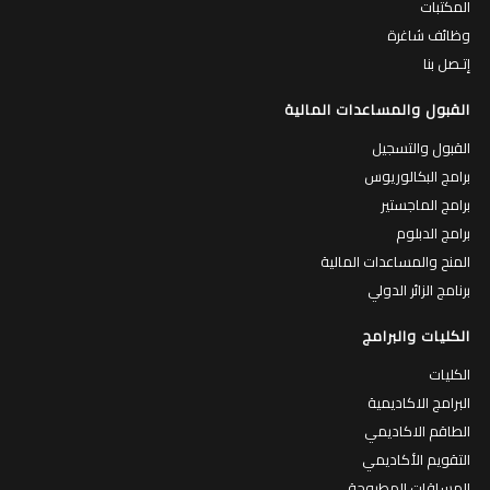
المكتبات
وظائف شاغرة
إتـصل بنا
القبول والمساعدات المالية
القبول والتسجيل
برامج البكالوريوس
برامج الماجستير
برامج الدبلوم
المنح والمساعدات المالية
برنامج الزائر الدولي
الكليات والبرامج
الكليات
البرامج الاكاديمية
الطاقم الاكاديمي
التقويم الأكاديمي
المساقات المطروحة