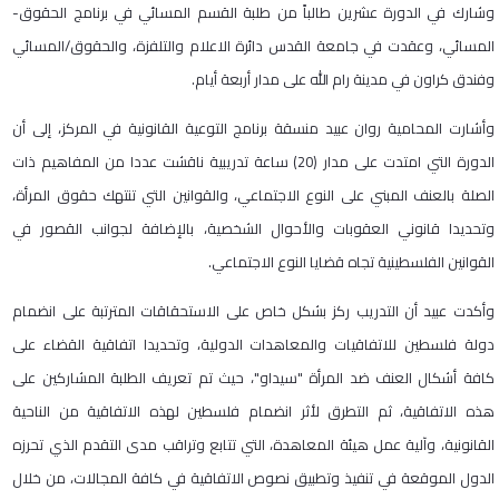
وشارك في الدورة عشرين طالباً من طلبة القسم المسائي في برنامج الحقوق-
المسائي، وعقدت في جامعة القدس دائرة الاعلام والتلفزة، والحقوق/المسائي
وفندق كراون في مدينة رام الله على مدار أربعة أيام.
وأشارت المحامية روان عبيد منسقة برنامج التوعية القانونية في المركز، إلى أن
الدورة التي امتدت على مدار (20) ساعة تدريبية ناقشت عددا من المفاهيم ذات
الصلة بالعنف المبني على النوع الاجتماعي، والقوانين التي تنتهك حقوق المرأة،
وتحديدا قانوني العقوبات والأحوال الشخصية، بالإضافة لجوانب القصور في
القوانين الفلسطينية تجاه قضايا النوع الاجتماعي.
وأكدت عبيد أن التدريب ركز بشكل خاص على الاستحقاقات المترتبة على انضمام
دولة فلسطين للاتفاقيات والمعاهدات الدولية، وتحديدا اتفاقية القضاء على
كافة أشكال العنف ضد المرأة "سيداو"، حيث تم تعريف الطلبة المشاركين على
هذه الاتفاقية، ثم التطرق لأثر انضمام فلسطين لهذه الاتفاقية من الناحية
القانونية، وآلية عمل هيئة المعاهدة، التي تتابع وتراقب مدى التقدم الذي تحرزه
الدول الموقعة في تنفيذ وتطبيق نصوص الاتفاقية في كافة المجالات، من خلال