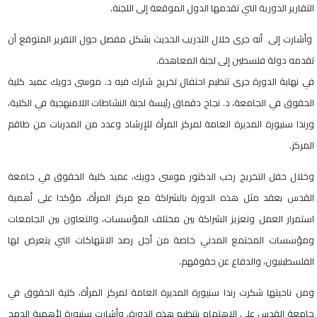
التقارير الدورية التي تقدمها الدول الموقعة إلى اللجنة.
وأشارت إلى أنه جرى خلال التدريب الحديث بشكل مفصل حول التقرير المتوقع أن
تقدمه دولة فلسطين إلى لجنة المعاهدة.
في نهاية الدورة جرى تنظيم احتفال تخريج شارك فيه د. موسى دويك عميد كلية
الحقوق في الجامعة، د. نجاح دقماق رئيسة لجنة النشاطات اللامنهجية في الكلية،
ورندا سنيورة المديرة العامة لمركز المرأة للإرشاد وعدد من المدربات من طاقم
المركز.
وخلال حفل التخريج رحب الدكتور موسى دويك، عميد كلية الحقوق في جامعة
القدس بعقد مثل هذه الدورة بالشراكة مع مركز المرأة، مؤكدا على أهمية
استمرار العمل وتعزيز الشراكة بين مختلف المؤسسات، والتعاون بين الجامعات
ومؤسسات المجتمع المدني خاصة من أجل رصد الانتهاكات التي يتعرض لها
الفلسطينيون، والدفاع عن حقوقهم.
ومن ناحيتها شكرت رندا سنيورة المديرة العامة لمركز المرأة، كلية الحقوق في
جامعة القدس على الاهتمام بتنظيم هذه الدورة، وأشارت سنيورة لأهمية الدمج