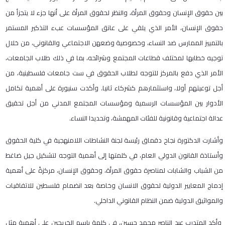
بين حقوق الإنسان وحقوق المرأة، والنظر لحقوق المرأة على أنها جزء لا يتجزأ من
حقوق الإنسان، الأمر الذي يلقي على عاتق المؤسسات عبء التذكير المستمر
بالتمييز الممارس ضد النساء، وخصوصية وضعهن الاجتماعي والقانوني، من خلال
توجيه خطابها لمختلف قطاعات المجتمع وشرائحه، بما في ذلك طلاب الجامعات،
الأمر الذي دفع بالمركز للتوجه لطلاب الحقوق في ست جامعات فلسطينية، من
أجل توعيتهم أولا، واستثمارهم كشركاء ثانيا. وأكدت سنيورة على أهمية تكامل
الأدوار بين المؤسسات الرسمية ومؤسسات المجتمع المدني من أجل تحقيق
عدالة اجتماعية وقانونية للفئات المهمشة، وتحديدا النساء.
وأشارت الدكتورة نجاح دقماق رئيسة لجنة النشاطات اللامنهجية في كلية الحقوق
وأستاذة القانون الدولي العام، في كلمتها إلى أهمية التوجه لتشكيل جيل ضاغط
من الشباب والشابات لمناصرة حقوق المرأة، وحقوق الإنسان، مركزةً على أهمية
إدماج المعايير الدولية لحقوق الانسان وخاصة بعد انضمام فلسطين للاتفاقيات
والمواثيق الدولية ضمن النظام القانوني الداخلي.
وأكد المتدرب عبد الناصر محمد حسين، في كلمة باسم الخريجين على أهمية مثل