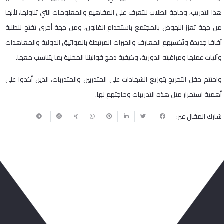
هذا التدريب، وحاجة الطلاب للتعرف على المفاهيم والمعلومات التي تناولها، لأنها
من جهة تعزز النهوض بالمجتمع باستخدام القانون، ومن جهة أخرى تفتح للطلبة
آفاقا جديدة وتُكسبهم المعارف والخبرات المرتبطة بالمواثيق الدولية والمعاهدات
وآليات عملها ومراقبته الدورية، وكيفية دمج قوانيننا المحلية بما يتناسب معها.
واختتم حفل التخريج بتوزيع الشهادات على المتدربين والمتدربات، الذين أكدوا على
أهمية استمرار مثل هذه التدريبات وحاجتهم لها.
شارك المقال عبر:
ربما يعجبك أيضا