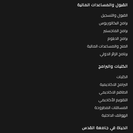
القبول والمساعدات المالية
القبول والتسجيل
برامج البكالوريوس
برامج الماجستير
برامج الدبلوم
المنح والمساعدات المالية
برنامج الزائر الدولي
الكليات والبرامج
الكليات
البرامج الاكاديمية
الطاقم الاكاديمي
التقويم الأكاديمي
المساقات المطروحة
الهواتف الداخلية
الحياة في جامعة القدس