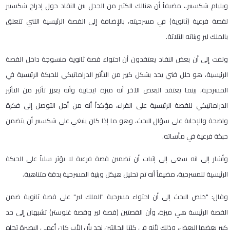
ويليام شكسبير.، مضيفاً أن هنالك الكثير من الجدل بين النقاد حول إدراج شكسبير
لقصة فرعية (ثانوية) في مسرحيته، بالإضافة إلى القصة الرئيسية اللتي تتعلق
بالملك لير وبناته الثلاثة.
ولفت إلى أن بعض النقاد يعتقدون أن احتواء قصة ثانوية منسوجة داخل القصة
الرئيسية، هو خلل فني يحد بشكل كبير من التأثير الدراماتيكي للحبكة الرئيسية في
المسرحية، بينما يعتقد البعض الآخر أنه ميزة ايجابية وأنه يعزز تأثير من التأئير
الدراماتيكي للقصة الرئيسية على القراء، مؤكداً أنه من أجل التوصل إلى فكرة
واضحة والإجابة على سؤال البحث، وهو ما إذا كان ينبغي على شكسبير أن يتضمن
حبكة فرعية في مأساته.
وأشار إلى انه سعى إلى إثبات أن تضمين قصة فرعية لا يؤثر سلباً على الحبكة
الرئيسية للمسرحية، مضيفاً أنه تم تحليل هيكل وبنية المسرحية بدقة متناهية.
وقال: "خلص البحث إلى أن احتواء مسرحية "الملك لير" على قصة ثانوية ضمن
القصة الرئيسة هي ميزة، وأن القصتين (قصة لير وقصة غلوستر) تشبهان إلى حد
كبير بعضها البعض، وذلك لأنه في كلتا الحالتين نجد بأن الأب كان أعمى البصيرة تجاه