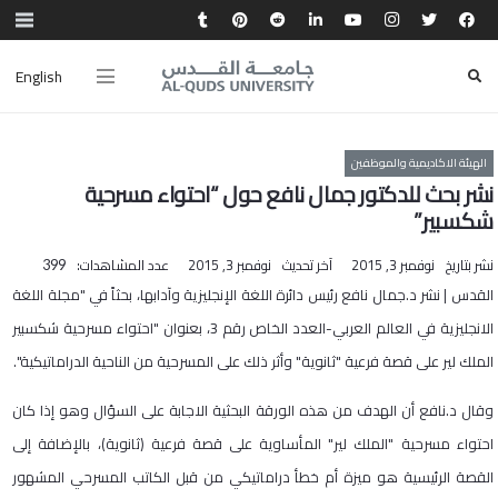
English
الهيئة الاكاديمية والموظفين
نشر بحث للدكتور جمال نافع حول “احتواء مسرحية
شكسبير”
نشر بتاريخ
نوفمبر 3, 2015
آخر تحديث
نوفمبر 3, 2015
عدد المشاهدات:
399
القدس | نشر د.جمال نافع رئيس دائرة اللغة الإنجليزية وآدابها، بحثاً في "مجلة اللغة
الانجليزية في العالم العربي-العدد الخاص رقم 3، بعنوان "احتواء مسرحية شكسبير
الملك لير على قصة فرعية "ثانوية" وأثر ذلك على المسرحية من الناحية الدراماتيكية".
وقال د.نافع أن الهدف من هذه الورقة البحثية الاجابة على السؤال وهو إذا كان
احتواء مسرحية "الملك لير" المأساوية على قصة فرعية (ثانوية)، بالإضافة إلى
القصة الرئيسية هو ميزة أم خطأ دراماتيكي من قبل الكاتب المسرحي المشهور