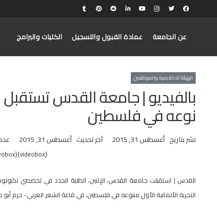
عن الجامعة
عمادة القبول والتسجيل
الكليات والبرامج
الهيئة الاكاديمية والموظفين
بالفيديو | جامعة القدس تستقبل طل
نوعه في فلسطين
نشر بتاريخ
أغسطس 31, 2015
آخر تحديث
أغسطس 31, 2015
عدد
{videobox}2MnkJY4APnc{/videobox}
القدس | استقبلت جامعة القدس، الإثنين، الطلبة الجدد في تخصصي تكنولوجيا 
التجربة الألمانية الأول مننوعه في فلسطين، في قاعة الشعر العربي- حرم أبو 