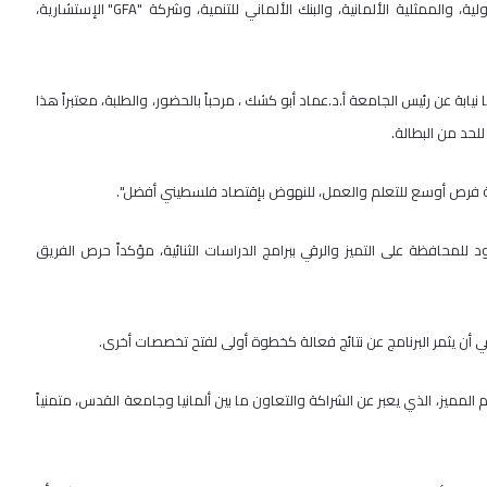
وقد نظم حفل الإستقبال بحضور ممثلين من الوكالة الألمانية للتنمية الدولية، والممثلية الألمانية، والبنك الألماني للتنمية، وشركة "GFA" الإستشارية،
ابة عن رئيس الجامعة أ.د.عماد أبو كشك ، مرحباً بالحضور، والطلبة، معتبراً هذا
حد من البطالة.
بة فرص أوسع للتعلم والعمل، للنهوض بإقتصاد فلسطيني أفضل".
للمحافظة على التميز والرقي ببرامج الدراسات الثنائية، مؤكداً حرص الفريق
 أن يثمر البرنامج عن نتائج فعالة كخطوة أولى لفتح تخصصات أخرى.
 المميز، الذي يعبر عن الشراكة والتعاون ما بين ألمانيا وجامعة القدس، متمنياً