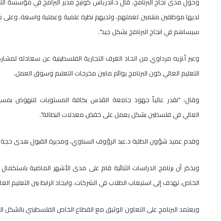
وحول مدى نجاح البرنامج، قال د.أندرياس كونيج مدير البرامج في مؤسسة الت
لديها موظفين منتمين لعملهم، ولديهم نظرة علمية وعملية واسعة، وعلى مد
سيساهم في انجاح البرنامج بشكل جيد".
وعبر أ.نزيه مرداوي من اتحاد الغرف التجارية الفلسطينية عن سعادته لمشار
التعليم العالي كون البرنامج يوائم مابين مخرجات التعليم وسوق العمل.
وقال: "نقدر عالياً جهود جامعة القدس بكافة المستويات للنهوض بمسير
العالي في فلسطين بشكل يعمل على خفض معدلات البطالة".
وقدم عميد شؤون الطلبة د.عبد الرؤوف السناوي، ومديرة القبول هدى حجة نب
الخاص، تهدف إلى استيعاب الطلاب في الشركات، وايجاد الرابط بين التعليم الع
ويعتمد البرنامج على التعاون الوثيق مع القطاع الخاص الفلسطيني بالشكل ا