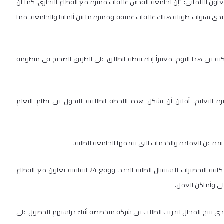
عاون الألماني: "إن لجامعة القدس علاقات مميزة مع القطاع التجاري، كما أن
ى سنوات طويلة هناك علاقات عميقة ومميزة ما بين ألمانيا والجامعة، مما
كته في هذا اليوم، معتبراً إياه نقطة انطلاق على الطريق الصحيح في منظومة
ة التعليم، آملين أن تشكل هذه اللحظة انطلاقة للتحول في نظام التعلم
ذة عن العمادة والخدمات التي تقدمها الجامعة للطلبة.
ويذكر أن برنامج الدراسات الثنائية قام على مدى الأشهر الماضية باستكمال كافة التحضيرات لاستقبال الطلبة الجدد، ووقع 24 اتفاقية تعاون مع القطاع
الي وأماكن العمل.
لذي يتيح المجال لتدريب الطلاب في شركة متخصصة أثناء دراستهم للحصول على