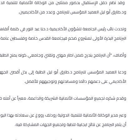
ود.طارق أبو ليل العميد المؤسس للبرنامج، وعدد من الأكاديميين.
وتحدث نائب رئيس الجامعة للشؤون الأكاديمية د.حنا عبد النور في كلمة ألقاها ني
البرنامج البذرة الأولى لمشروع ضخم فيجامعة القدس خاصة وفلسطين عامة لل
وأضاف، "أن البرنامج يندرج ضمن اطار مهني وتقني وجامعي كونه يمنح الطل
ودعا العميد المؤسس للبرنامج د.طارق أبو ليل الطلبة إلى بذل أقصى الجهود 
الأكاديمي على دعمهم دائما ومساندتهم وتوجيههم للأفضل.
وقدم شكره لجميع المؤسسات الألمانية الشريكة والداعمة، معبراً عن أمله في
وعبر مدير الوكالة الألمانية للتنمية الدولية رودلف رووغ عن سعادته بهذا اليوم
أن يثمر البرنامج عن نتائج ايجابية للطبة ولجميع الجهات المشاركة فيه.