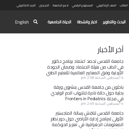
الطالب
الصف الإلكتروني
المستودع الرقمي
ادعم الجامعة
الخريجين
البريد الالكتروني
English
البحث والتطوير
اخبار وانشطة
الحياة الجامعية
آخر الأخبار
جامعة القدس تحصد اعتماد برنامج دكتور
في الطب من هيئة الاعتماد وضمان الجودة
الأردنية وفق المعايير العالمية للتعليم الطبي
4 أغسطس الساعة 2:58 pm
باحثون من جامعة القدس ينشرون ورقة
بحثية حول حالة نادرة لالتهاب الدم الوليدي
في مجلة Frontiers in Pediatrics
4 أغسطس الساعة 2:49 pm
جامعة القدس تناقش رسالة الماجستير
الأولى لبرنامج إدارة الأراضي حول دور نظم
المعلومات الجغرافية في تعزيز الحوكمة