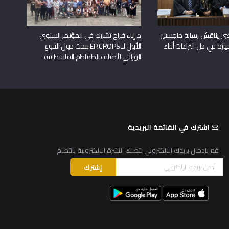
راضي يناقش رسالة ماجستير
د. إباء فراح تشارك في المؤتمر السنوي
يازة في حل النزاعات أثناء
الأول لـ EPICROPS ببحث حول التنوع
الوراثي لأصناف الطماطم الفلسطينية
اشترك في القائمة البريدية
قم بادخال بريدك الالكتروني لتصلك النشرة الالكترونية بانتظام