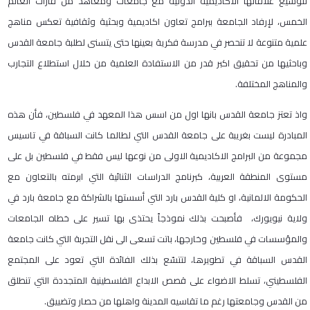
لتوسيع علاقاتها الأكاديمية الدولية مع جامعات ومعاهد من قارات العالم
الخمس، لإرفاد الجامعة ببرامج تعاون اكاديمية وبحثية وثقافية تعكس مناهج
علمية متنوعة لا تنحصر في مدرسة فكرية بعينها حتى يتسنى لطلبة جامعة القدس
وباحثيها من تحقيق اكبر قدر من الاستفادة العلمية من خلال استطلاع التجارب
والمناهج المختلفة.
واذ تعتز جامعة القدس بانها اول من اسس هذا المعهد في فلسطين، فأن هذه
المبادرة ليست بغريبة على جامعة القدس التي لطالما كانت السباقة في تاسيس
مجموعة من البرامج الاكاديمية الاولى من نوعها ليس فقط في فلسطين بل على
مستوى المنطقة العربية، كبرنامج الدراسات الثنائية التي ابرمته بالتعاون مع
الحكومة الالمانية، او كلية القدس بارد التي أسستها بالشراكة مع جامعة بارد في
ولاية نيويورك، فأصبحت بذلك نموذجاً يحتذى بها تسير على خطاه الجامعات
والمؤسسات في فلسطين وخارجها، باتت تسعى الى نقل التجربة التي كانت جامعة
القدس السباقة في تطويرها، لتتسّع بذلك الفائدة التي تعود على المجتمع
الفلسطيني، تسلط الاضواء على قصص الابداع الفلسطينية المتجددة التي تنطلق
من القدس وجامعتها رغم ما تقاسيه المدينة واهلها من حصار وتضييق.