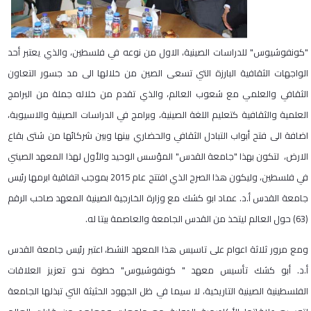
"كونفوشيوس" للدراسات الصينية، الاول من نوعه في فلسطين، والذي يعتبر أحد
الواجهات الثقافية البارزة التي تسعى الصين من خلالها الى مد جسور التعاون
الثقافي والعلمي مع شعوب العالم، والذي تقدم من خلاله جملة من البرامج
العلمية والثقافية كتعليم اللغة الصينية، وبرامج في الدراسات الصينية والاسيوية،
اضافة الى فتح أبواب التبادل الثقافي والحضاري بينها وبين شركائها من شتى بقاع
الارض، لتكون بهذا "جامعة القدس" المؤسس الوحيد والأول لهذا المعهد الصيني
في فلسطين، وليكون هذا الصرح الذي افتتح عام 2015 بموجب اتفاقية ابرمها رئيس
جامعة القدس أ.د. عماد ابو كشك مع وزارة الخارجية الصينية المعهد صاحب الرقم
(63) حول العالم ليتخذ من القدس الجامعة والعاصمة بيتا له.
ومع مرور ثلاثة اعوام على تاسيس هذا المعهد النشط، اعتبر رئيس جامعة القدس
أ.د. أبو كشك تأسيس معهد " كونفوشيوس" خطوة نحو تعزيز العلاقات
الفلسطينية الصينية التاريخية، لا سيما في ظل الجهود الحثيثة التي تبذلها الجامعة