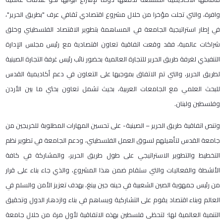
وافرة، والتي تجلت مؤخرا من خلال مشروع اقتصادي ثقافي عرف "بطريق الحرير"،
في إطار استراتيجية الجامعة في المساهمة بتطوير الاقتصاد الفلسطيني وخلق
شراكات عالمية، فقد وقعت اتفاقية تعاون اقتصادية مع رئيس مجلس الإدارة
التنفيذي لغرفة طريق الحرير للتجارة العالمية بحضور نائب رئيس غرفة التجارة الصينية
لطريق الحرير، والتي تم الاتفاق بموجبها على التعاون في دعم أكاديمية القدس
للبحث العلمي مع الجامعات العربية، بحيث تشمل تعاون بحثي ما بين الأردن
وفلسطين ولبنان.
وتنص اتفاقية طريق الحرير – الصينية- على تحسين المهارات المطلوبة للخريجين من
جامعة القدس لتأهيلهم لسوق العمل الفلسطيني، ودعم الجامعة في تطوير نظم
التخطيط والتطوير الاستراتيجي على طول طريق الحرير، والمشاركة في كافة
الأنشطة والفعاليات والتي ستقام ضمن هذا المشروع، والذي جاء بناء على قرار
من رئيس جمهوية الصين الشعبية في حينه جين بينغ، بهدف تعزيز الأمن والسلم في
العالم وبناء اقتصاد يقوم على التشاركية ويساهم في بناء وازدهار الدول وتحقيق
التنمية العالمية لها؛ لتحظى فلسطين بهذه الاتفاقية لأول مرة من خلال جامعة