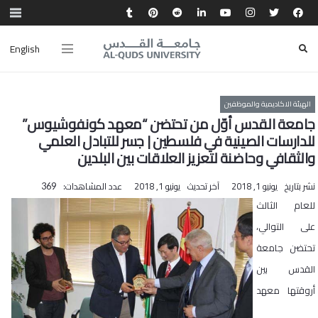
English
الهيئة الاكاديمية والموظفين
جامعة القدس أوّل من تحتضن “معهد كونفوشيوس”
للدارسات الصينية في فلسطين | جسر للتبادل العلمي
والثقافي وحاضنة لتعزيز العلاقات بين البلدين
نشر بتاريخ
يونيو 1, 2018
آخر تحديث
يونيو 1, 2018
عدد المشاهدات:
369
للعام الثالث
على التوالي،
تحتضن جامعة
القدس بين
أروقتها معهد