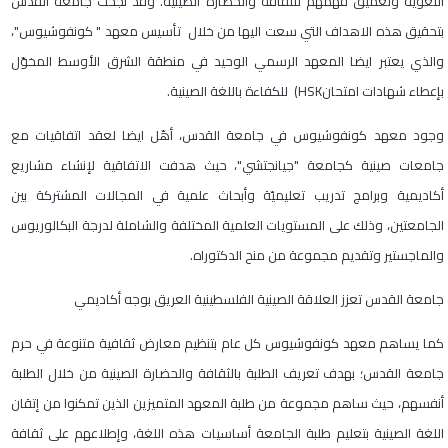
اللغوية وتعميق فهمهم للثقافة والحضارة الصينية. وقد نجحت جامعة القدس
بتحقيق هذه الاهداف التي سعت اليها من خلال تأسيس معهد " كونفوشيوس"،
والذي يعتبر ايضا المعهد الرسمي الوحيد في منطقة الشرق الأوسط المخوّل
بإعطاء شهادات امتحانHSK) للكفاءة باللغة الصينية.
وجود معهد كونفوشيوس في جامعة القدس، أهّل ايضا لعقد اتفاقيات مع
جامعات صينية كجامعة "جيانجتشي"، حيث هدفت الاتفاقية لإنشاء مشاريع
أكاديمية وبرامج تدريب تعليميّة وأبحاث علمية في المجالات المشتركة بين
الجامعتين، وذلك على المستويات العلمية المختلفة والشاملة لدرجة البكالوريوس
والماجستير وتقديم مجموعة من منح الدكتوراه.
جامعة القدس تعزز العلاقة الصينية الفلسطينية العريق بوجه أكاديمي
كما يساهم معهد كونفوشيوس كل عام بتنظيم معارض ثقافية متنوعة في حرم
جامعة القدس؛ بهدف تعريف الطلبة بالثقافة والحضارة الصينية من خلال الطلبة
أنفسهم، حيث ساهم مجموعة من طلبة المعهد المتميزين الذين تمكنوا من إتقان
اللغة الصينية بتعليم طلبة الجامعة أساسيات هذه اللغة، وإطلاعهم على ثقافة