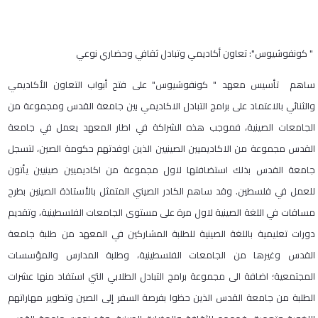
" كونفوشيوس": تعاون أكاديمي وتبادل ثقافي وحضاري نوعي
ساهم تأسيس معهد " كونفوشيوس" على فتح أبواب التعاون الأكاديمي
والثنائي بالاعتماد على برامج التبادل الاكاديمي بين جامعة القدس ومجموعة من
الجامعات الصينية، فموجب هذه الشراكة في اطار المعهد يعمل في جامعة
القدس مجموعة من الاكاديميين الصينيين الذين اوفدتهم حكومة الصين، لتسجل
جامعة القدس بذلك استضافتها لاول مجموعة من اكاديميين صينيين يأتون
للعمل في فلسطين. وقد ساهم الكادر الصيني المتمثل بالأستاذة الصينين بطرح
مساقات في اللغة الصينية لاول مرة على مستوى الجامعات الفلسطينية، وتقديم
دورات تعليمية باللغة الصينية للطلبة المشاركين في المعهد من طلبة جامعة
القدس وغيرها من الجامعات الفلسطينية، وطلبة المدارس والمؤسسات
المجتمعية؛ اضافة الى مجموعة برامج التبادل الطلابي التي استفاد منها عشرات
الطلبة من جامعة القدس الذين حظوا بفرصة السفر إلى الصين وتطوير مهاراتهم