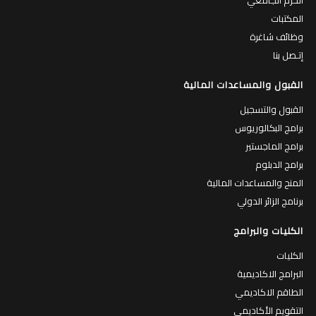
المكتبات
وظائف شاغرة
إتـصل بنا
القبول والمساعدات المالية
القبول والتسجيل
برامج البكالوريوس
برامج الماجستير
برامج الدبلوم
المنح والمساعدات المالية
برنامج الزائر الدولي
الكليات والبرامج
الكليات
البرامج الاكاديمية
الطاقم الاكاديمي
التقويم الأكاديمي