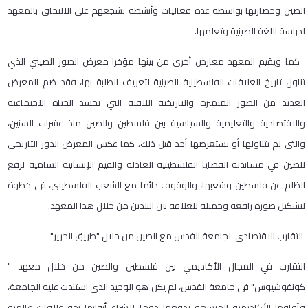
الصين وحضارتها بواسطة عدة فعاليات وأنشطة تشجعهم على الالتحاق بالمعهد
لدراسة اللغة الصينية وتعلمها.
كما ويقيم المعهد معارض أخرى من بينها مؤخرا معرض الصور الصيني الذي
تناول تاريخ العلاقات الفلسطينية الصينية لتعريف الطلبة بها، فقد ضم المعرض
العديد من الصور المتميزة والتاريخية اللافتة التي تجسد الحياة الاجتماعية
والاقتصادية والتعليمية والسياسية بين فلسطين والصين منذ عشرات السنين،
والتي لم يتناولها أو يستعرضها أحد قبل ذلك، كما عكس المعرض الدور التاريخي
للصين في مساندته القضايا الفلسطينية العادلة والقيم الإنسانية السامية لرفع
الظلم عن فلسطين وشعبها، والوقوف دائما مع الشعب الفلسطيني، في خطوة
لتشكيل صورة رافعة وجميلة للعلاقة بين البلدين من خلال هذا المعهد.
التقارب الاقتصادي لجامعة القدس مع الصين من خلال "طريق الحرير"
التقارب في المجال الأكاديمي بين فلسطين والصين من خلال معهد "
كونفوشيوس" في جامعة القدس، لم يكن هو الوحيد الذي استندت عليه الجامعة،
فآفاقها الأكاديمية المتسعة تدفعها دوما لإشراع أبوابها نحو علاقات عالمية