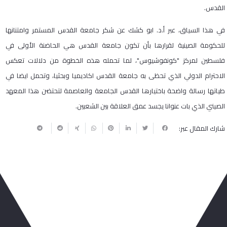
القدس.
في هذا السياق، عبر أ.د. ابو كشك عن شكر جامعة القدس المستمر وامتنانها
للحكومة الصينية لقرارها بأن تكون جامعة القدس هي الحاضنة الأولى في
فلسطين لمركز "كونفوشيوس"، لما تحمله هذه الخطوة من دلالات تعكس
الاحترام الدولي الذي تحظى به جامعة القدس اكاديميا وبحثيا، وتحمل ايضا في
طياتها رسالة واضحة باختيارها القدس الجامعة والعاصمة لتحتضن هذا المعهد
الصيني الذي بات عنوانا يجسد عمق العلاقة بين الشعبين.
شارك المقال عبر:
ربما يعجبك أيضا