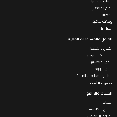
المتاحف والمراكز
الحرم الجامعي
المكتبات
وظائف شاغرة
إتـصل بنا
القبول والمساعدات المالية
القبول والتسجيل
برامج البكالوريوس
برامج الماجستير
برامج الدبلوم
المنح والمساعدات المالية
برنامج الزائر الدولي
الكليات والبرامج
الكليات
البرامج الاكاديمية
الطاقم الاكاديمي