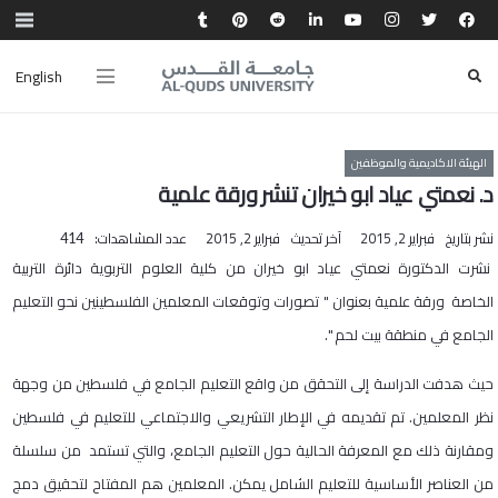
English
الهيئة الاكاديمية والموظفين
د. نعمتي عياد ابو خيران تنشر ورقة علمية
نشر بتاريخ
فبراير 2, 2015
آخر تحديث
فبراير 2, 2015
عدد المشاهدات:
414
نشرت الدكتورة نعمتي عياد ابو خيران من كلية العلوم التربوية دائرة التربية
الخاصة ورقة علمية بعنوان " تصورات وتوقعات المعلمين الفلسطينين نحو التعليم
الجامع في منطقة بيت لحم ".
حيث هدفت الدراسة إلى التحقق من واقع التعليم الجامع في فلسطين من وجهة
نظر المعلمين. تم تقديمه في الإطار التشريعي والاجتماعي للتعليم في فلسطين
ومقارنة ذلك مع المعرفة الحالية حول التعليم الجامع، والتي تستمد من سلسلة
من العناصر الأساسية للتعليم الشامل يمكن. المعلمين هم المفتاح لتحقيق دمج