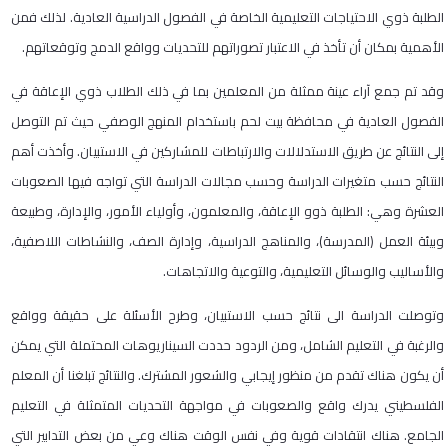
الطلبة ذوي الاحتياجات التعليمية الخاصة في الفصول الدراسية العادية. لذلك فمن
الأهمية بمكان أن تأخذ في الاعتبار تصوراتهم للتحديات وواقع الدمج وتوقعاتهم.
وقد تم جمع آراء عينة ممثلة من المعلمين بما في ذلك الطلاب ذوي الإعاقة في
الفصول العادية في محافظة بيت لحم باستخدام المنهج الوصفي حيث تم التوصل
إلى النتائج عن طريق الاستدلالات والارتباطات للمشاركين في الاستبيان. وأخذت أهم
النتائج حسب متغيرات الدراسة وحسب مجالات الدراسة التي تواجه فيها الصعوبات
العشرة وهي: الطلبة ذوو الإعاقة، والمعلمون، وأولياء الأمور، والإدارة، وطبيعة
وبيئة العمل (المدرسة)، والمناهج الدراسية، وإدارة الصف، والنشاطات اللاصفية،
والأساليب والوسائل التعليمية، والتوعية والاتجاهات.
وتوصلت الدراسة الى نتائج حسب الاستبيان، وطرح الأسئلة على حقيقة وواقع
والرغبة في التعليم الشامل، ومن الردود حددت السيناريوهات المحتملة التي يمكن
أن يكون هناك تقدم من منظور إيجابي والشعور المشترك. والنتائج تبلغنا أن المعلم
الفلسطيني يدرك واقع والصعوبات في مواجهة التحديات المتمثلة في التعليم
الجامع. هناك انتقادات قوية وفي نفس الوقت هناك وعي من بعض التدابير التي