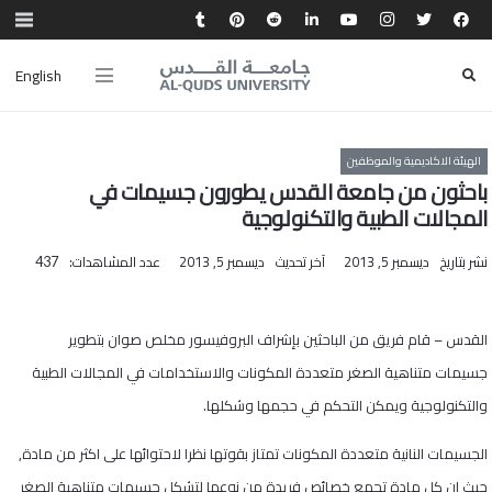
English
الهيئة الاكاديمية والموظفين
باحثون من جامعة القدس يطورون جسيمات في
المجالات الطبية والتكنولوجية
نشر بتاريخ
ديسمبر 5, 2013
آخر تحديث
ديسمبر 5, 2013
عدد المشاهدات:
437
القدس – قام فريق من الباحثين بإشراف البروفيسور مخلص صوان بتطوير
جسيمات متناهية الصغر متعددة المكونات والاستخدامات في المجالات الطبية
والتكنولوجية ويمكن التحكم في حجمها وشكلها.
الجسيمات النانية متعددة المكونات تمتاز بقوتها نظرا لاحتوائها على اكثر من مادة,
حيث ان كل مادة تجمع خصائص فريدة من نوعها لتشكل جسيمات متناهية الصغر