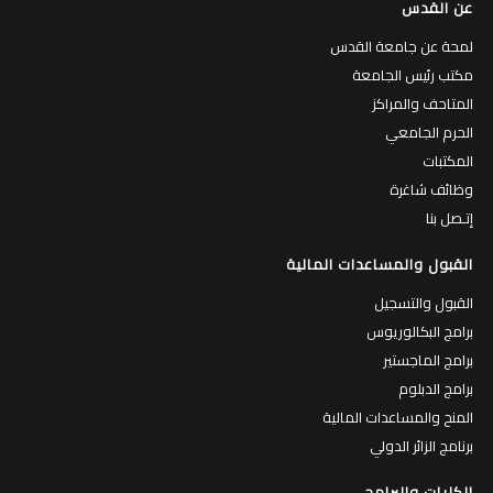
عن القدس
لمحة عن جامعة القدس
مكتب رئيس الجامعة
المتاحف والمراكز
الحرم الجامعي
المكتبات
وظائف شاغرة
إتـصل بنا
القبول والمساعدات المالية
القبول والتسجيل
برامج البكالوريوس
برامج الماجستير
برامج الدبلوم
المنح والمساعدات المالية
برنامج الزائر الدولي
الكليات والبرامج