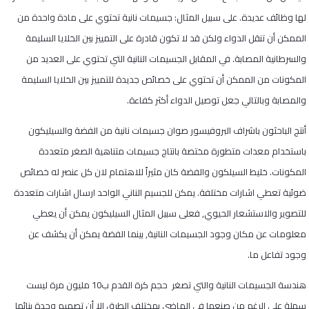
لها وظائف عديدة. على سبيل المثال: جسيمات نانية تحتوي على مادة واحدة من
الممكن أن تنقل الدواء ولكن قد لا تكون قادرة على التمييز بين الخلايا السليمة
والسرطانية المصابة. في المقابل الجسيمات النانية التي تحتوي على العديد من
المكونات من الممكن أن تحتوي على خصائص جديدة للتمييز بين الخلايا السليمة
والمصابة وبالتالي جعل توصيل الدواء أكثر كفاءة.
أنتج الباحثون باشراف البروفيسور صوان جسيمات نانية من الفضة والسيليكون
باستخدام معدات متطورة مختصة بانتاج جسيمات متناهية الصغر متعددة
المكونات. خليط السيلكون والفضة كان مثيراً للاهتمام لان كل عنصر له خصائص
ضوئية تعطي اشارات مختلفة. يمكن للجسيم الناني الواحد ارسال اشارات متعددة
للتصوير والاستشعار الحيوي, فعلى سبيل المثال السيليكون يمكن أن يعطي
معلومات عن مكان وجود الجسيمات النانية, بينما الفضة يمكن أن يكشف عن
وجود تفاعل ما.
هندسة الجسيمات النانية والتي تصغر حجم كرة القدم ب10 مليون مرة ليست
سهلة على الرغم من صنعها في الماضي بمختلف الطرق الا أن تصميم وحدة بنائها