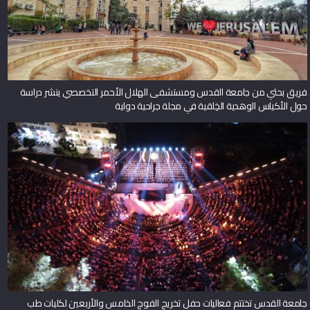
فريق بحثي من جامعة القدس ومستشفى الهلال الأحمر التخصصي ينشر دراسة
حول الأكياس الوهدية الخِلقية في مجلة جراحية دولية
جامعة القدس تختتم فعاليات حفل تخريج الفوج الخامس والأربعين لكليات طب