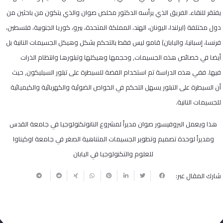
يفتقر للنقاء. الفريق الذي يرأسه الدكتور مخلص صوان والذي يتكون من باحثين من
دول مختلفة (ايرلندا، اليونان، الهند، المملكة المتحدة، بيرو، كوريا الجنوبية، فلسطين،
فرنسا، إسبانيا، واليابان) قامو ليس فقط بالتحكم بشكل وهيكل الجسيمات النانية بل
أيضا في خصائص هذه الجسيمات, وحجمها وهيكلها وتبلورها وانتظام الذرات
فيها. ففي هذه الدراسة تم استخدام الفضة للسيطرة على تبلور السيليكون, حيث
أن السيطرة على التبلور يسهل التحكم في الخواص الضوئية والكهربائية والكيميائية
للجسيمات النانية.
هذا ويعمل البروفيسور صوان مديراً لمشروع النانوتكنولوجيا في جامعة القدس
ومديراً لوحدة تصميم وتطوير الجسيمات المتناهية الصغر في جامعة اوكيناوا
للعلوم والتكنولوجيا في اليابان
شارك المقال عبر: