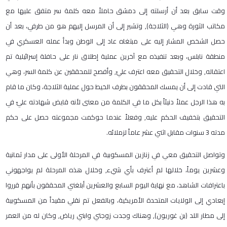
وقت سابق بعد أن أرسلته إلى دمشق حاملاً معه كلمة سر متفق عليها مع
مكاتب الثورة وهي (الثلاجة), وتشير إلى أن المرسل إليهم هو من طرفي، بعد أن
حصل الشخص المشار إليه على مبتغاه عاد إلى الوطن وبدأ عمله العسكري في
منطقة نابلس، وبعد تنفيذه مع آخرين عملية إطلاق نار على حافلة إسرائيلية تم
اعتقاله, وخلال التحقيق معه اعترف عليّ, وأفصح للمحققين عن كلمة السر، وهي
التي قادت إلى أن يمسك المحققون بطرف الخيط حول عملية الثلاجة، وكان ما قام
به هذا الرجل عملاً دنيئاً بكل ما في الكلمة من معنى لأنه قايض شهادته عليّ في
التحقيق بتخفيف الحكم عليه, وفعلاً عندما حوكمت مجموعته حصل على حكم
مدته
3
سنوات مقابل اثني عشر عاماً لزملائه
.
وتواصل التحقيق معي في زنازين المسكوبية في المرحلة الأولى على مدار ثمانية
وعشرين يوماً، خلالها لم أعترف بأي شيء, وخلال هذه المرحلة لم يواجهوني
باعترافات الشاهد، مع نهاية اليوم السابع والعشرين أبلغني المحققون بأنهم قرروا
إبعادي إلى الولايات المتحدة الأمريكية، وبالفعل تم نقلي مقيداً من المسكوبية
إلى مطار اللد (بن غوريون), وهناك وجدت زوجتي وابني رياض, وكان له من العمر