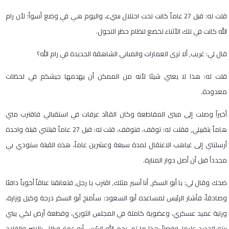
قلت له: قبل
27
عاماً كانت تحت احتلال سيء، واليوم هي في وضع أسوأ؛ لأن رام
الله كانت في تلك الأثناء تخضع لنظام حظر التجول
.
قال لي: غريب, ألا ترى العمارات والمباني الشاهقة الجديدة في رام الله؟
قلت له: هذا لا يعني شيئا لأنه من الممكن أن يهدمها جيشكم في لحظات
معدودة
.
أخيراً وصلت إلى مبنى المقاطعة وكان القائد عرفات في استقبالي فاقترب مني
هاماً بتقبيلي, فقلت له: توقف، فتوقف، قلت له: قبل
27
عاماً قبلتني قبلة واحدة
أرسلتني إلى غياهب الاعتقال لمدة سبعة وعشرين عاماً، هذه القبلة ستودي بي
مجدداً قبل أن أصل دوار المنارة
.
ضحك وقال لي: يا أبو السكر, أنا أسير مثلك, اقترب يا رجل, فتعانقنا عناقاً أخوياً دافئا
وصادقاً، فأشار الرئيس لمساعده أبو السعود: سأمنح أبو السكر درجة وكيل وزارة،
ورتبة عميد عسكري، وعضوية كاملة في المجلس الثوري، وقطعة أرض لكي يبني
بيته الجديد عليها، وفعلاً هذا ما تم, رحم الله الرئيس أبو عمار وكلل بالنصر والفلاح