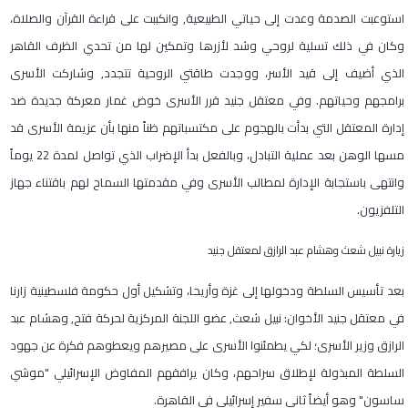
استوعبت الصدمة وعدت إلى حياتي الطبيعية, وانكببت على قراءة القرآن والصلاة،
وكان في ذلك تسلية لروحي وشد لأزرها وتمكين لها من تحدي الظرف القاهر
الذي أضيف إلى قيد الأسر، ووجدت طاقتي الروحية تتجدد, وشاركت الأسرى
برامجهم وحياتهم. وفي معتقل جنيد قرر الأسرى خوض غمار معركة جديدة ضد
إدارة المعتقل التي بدأت بالهجوم على مكتسباتهم ظناً منها بأن عزيمة الأسرى قد
مسها الوهن بعد عملية التبادل، وبالفعل بدأ الإضراب الذي تواصل لمدة
22
يوماً
وانتهى باستجابة الإدارة لمطالب الأسرى وفي مقدمتها السماح لهم باقتناء جهاز
التلفزيون
.
زيارة نبيل شعث وهشام عبد الرازق لمعتقل جنيد
بعد تأسيس السلطة ودخولها إلى غزة وأريحا، وتشكيل أول حكومة فلسطينية زارنا
في معتقل جنيد الأخوان: نبيل شعث, عضو اللجنة المركزية لحركة فتح, وهشام عبد
الرازق وزير الأسرى؛ لكي يطمئنوا الأسرى على مصيرهم ويعطوهم فكرة عن جهود
السلطة المبذولة لإطلاق سراحهم، وكان يرافقهم المفاوض الإسرائيلي "موشي
ساسون" وهو أيضاً ثاني سفير إسرائيلي في القاهرة
.