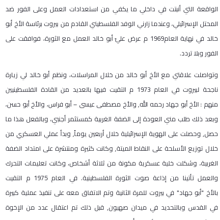
الواقعة التي أنبتت في داخلي ما يكفي من استعدادات العمل وعلى الفور ضد
المحتل الإسرائيلي، وعندما زارني الوفد الفلسطيني القادم من بيروت برئاسة الأخ أبو
خالد في نهاية العام
1969
م عرض عليّ أبو خالد العمل مع الثورة، فوافقت على
الفور وبلا تردد
.
وتواصلت علاقتي مع الأخ أبو خالد من خلال المراسلات، ونظم أبو خالد لي زيارة
ناجحة لبيروت في العام
1973
م التقيت فيها بالعديد من القادة الفلسطينيين
منهم
:
الأخ أبو جهاد رحمه الله, والأخ مصطفى عيسى
–
أبو فراس، والأخ أبو حسن،
وبعد ذلك طلب مني العودة إلى الضفة الغربية كمستثمر أجنبي، وبالفعل هذا ما
حصل, وحصلت على الهوية الإسرائيلية خلال أربعين يوماً, وبدأ عملي العسكري من
خلال توزيع الأسلحة على النقاط الميتة, وكانت كثيرة ومنتشرة على امتداد الضفة
الغربية، وشكلت خلية عسكرية مكونة من ثلاثة أشخاص، وكانت تعليمات التحرك
والعمل تأتينا من إذاعة صوت الثورة الفلسطينية. في العام
1975
م التقيت
بالأخ
"
أبو جهاد" في بيروت للمرة الثانية وتم الاتفاق معه على تنفيذ عملية كبيرة
في القدس وبالتحديد في ميدان صهيون, قبل ذلك تم اعتقال عدد من الإخوة