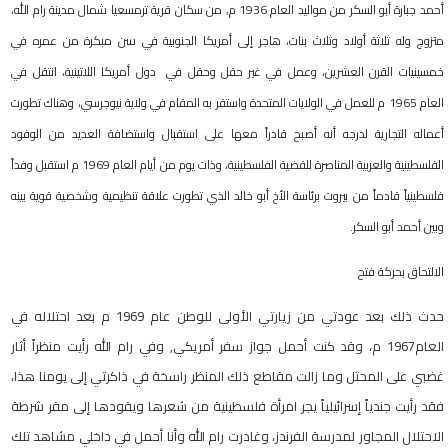
أحمد جبارة أبو السكر من مواليد العام
1936
م, من سكان قرية ترمسعيا شمال مدينة رام الله،
متزوج وله ثلاثة أولاد وثلاث بنات، هاجر إلى أمريكا الجنوبية في سن مبكرة من عمره في
خمسينيات القرن العشرين، وعمل في غير حقل وحقل في دول أمريكا اللاتينية، انتقل في
العام
1965
م للعمل في الولايات المتحدة واستقر به المقام في ولاية نيوجرسي، وهناك تطورت
أعماله التجارية لدرجه أنه أصبح قادراً معها على استقبال واستضافة العديد من الوفود
الفلسطينية والعربية المناصرة للقضية الفلسطينية، وذات يوم من أيام العام
1969
م استقبل وفداً
فلسطينياً قادماً من بيروت برئاسة الأخ أبو خالد الذي تطورت علاقة تنظيمية وشخصية قوية بينه
وبين أحمد أبو السكر
.
الالتحاق بحركة فتح
حدث ذلك بعد عودتي من زيارتي الأولى للوطن عام
1969
م بعد احتلاله في
العام
1967
م، وقد كنت أحمل جواز سفر أمريكي, وفي رام الله رأيت منظراً أثار
غضبي على المحتل وما زالت مقاطع ذلك المنظر راسخة في ذاكرتي إلى يومنا هذا،
فقد رأيت جندياً إسرائيلياً يجر امرأة فلسطينية من شعرها ويقودها إلى مقر شرطة
الاحتلال المجاور لمدرسة الفرندز، وغادرت رام الله وأنا أحمل في داخلي مشاهد تلك