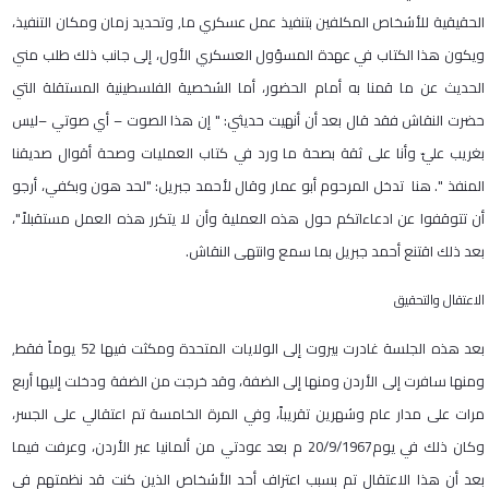
الحقيقية للأشخاص المكلفين بتنفيذ عمل عسكري ما, وتحديد زمان ومكان التنفيذ،
ويكون هذا الكتاب في عهدة المسؤول العسكري الأول، إلى جانب ذلك طلب مني
الحديث عن ما قمنا به أمام الحضور، أما الشخصية الفلسطينية المستقلة التي
حضرت النقاش فقد قال بعد أن أنهيت حديثي:
"
إن هذا الصوت
–
أي صوتي
–
ليس
بغريب عليّ وأنا على ثقة بصحة ما ورد في كتاب العمليات وصحة أقوال صديقنا
المنفذ
"
. هنا تدخل المرحوم أبو عمار وقال لأحمد جبريل: "لحد هون وبكفي، أرجو
أن تتوقفوا عن ادعاءاتكم حول هذه العملية وأن لا يتكرر هذه العمل مستقبلاً"،
بعد ذلك اقتنع أحمد جبريل بما سمع وانتهى النقاش
.
الاعتقال والتحقيق
بعد هذه الجلسة غادرت بيروت إلى الولايات المتحدة ومكثت فيها
52
يوماً فقط,
ومنها سافرت إلى الأردن ومنها إلى الضفة، وقد خرجت من الضفة ودخلت إليها أربع
مرات على مدار عام وشهرين تقريباً، وفي المرة الخامسة تم اعتقالي على الجسر،
وكان ذلك في يوم
20/9/1967
م بعد عودتي من ألمانيا عبر الأردن، وعرفت فيما
بعد أن هذا الاعتقال تم بسبب اعتراف أحد الأشخاص الذين كنت قد نظمتهم في