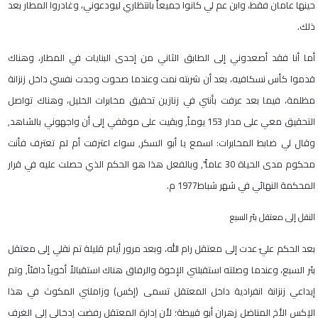
حينها عامان فقط، وابن عم لي كانوا جميعاً بانتظاري ليودعوني، وغادروا المطار بعد
ذلك
.
أما أنا فقد أصعدوني إلى الطابق الثاني من إحدى البنايات في المطار، وهناك
قدموا كأس نسكافيه، بعد أن شربته نمت وعندما صحوت وجدت نفسي داخل زنزانة
مظلمة، فيما بعد عرفت بأنني في زنازين تحقيق مخابرات الخليل، وهناك تواصل
التحقيق معي على مدار
153
يوماً, وبقيت على موقفي إلى أن واجهوني بالشاهد,
وقال لي ضابط المخابرات: اسمع يا أبو السكر, سواء اعترفت أم لم تعترف فأنت
محكوم مدى الحياة
30
عاماً", وبالفعل هذا هو الحكم الذي حصلت عليه في قرار
المحكمة النهائي في شهر شباط
1977
م
.
النقل إلى معتقل بئر السبع
بعد الحكم عليّ عدت إلى معتقل رام الله، وبعد مرور أيام قليلة تم نقلي إلى معتقل
بئر السبع، وعندما وصلته استقبلني الإخوة والرفاق هناك استقبالاً أخوياً دافئاً, وتم
إيداعي زنزانة انفرادية داخل المعتقل تسمى (إكس) وزاملني المكوث في هذا
الإكس الأخ المناضل زهران أبو قبيطة؛ لأن إدارة المعتقل رفضت إدخالي إلى الغرف