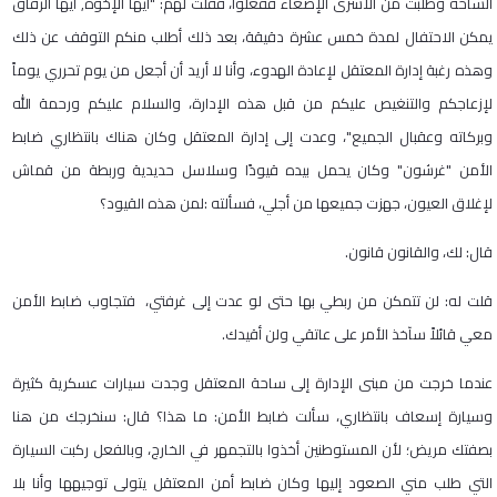
الساحة وطلبت من الأسرى الإصغاء ففعلوا، فقلت لهم: "أيها الإخوة, أيها الرفاق
يمكن الاحتفال لمدة خمس عشرة دقيقة، بعد ذلك أطلب منكم التوقف عن ذلك
وهذه رغبة إدارة المعتقل لإعادة الهدوء، وأنا لا أريد أن أجعل من يوم تحرري يوماً
لإزعاجكم والتنغيص عليكم من قبل هذه الإدارة، والسلام عليكم ورحمة الله
وبركاته وعقبال الجميع"، وعدت إلى إدارة المعتقل وكان هناك بانتظاري ضابط
الأمن "غرشون" وكان يحمل بيده قيودًا وسلاسل حديدية وربطة من قماش
لإغلاق العيون، جهزت جميعها من أجلي، فسألته
:
لمن هذه القيود؟
قال: لك، والقانون قانون
.
قلت له: لن تتمكن من ربطي بها حتى لو عدت إلى غرفتي، فتجاوب ضابط الأمن
معي قائلاً سآخذ الأمر على عاتقي ولن أقيدك
.
عندما خرجت من مبنى الإدارة إلى ساحة المعتقل وجدت سيارات عسكرية كثيرة
وسيارة إسعاف بانتظاري، سألت ضابط الأمن: ما هذا؟ قال: سنخرجك من هنا
بصفتك مريض؛ لأن المستوطنين أخذوا بالتجمهر في الخارج، وبالفعل ركبت السيارة
التي طلب مني الصعود إليها وكان ضابط أمن المعتقل يتولى توجيهها وأنا بلا