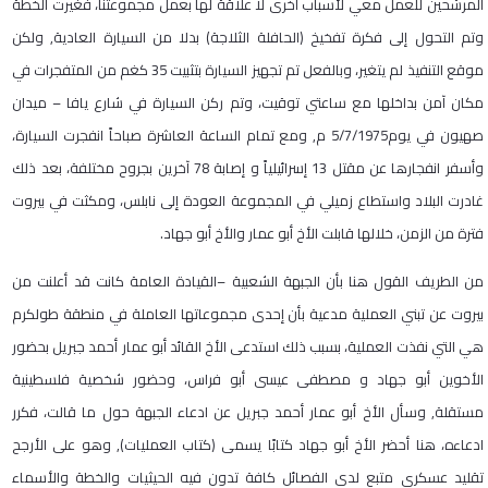
المرشحين للعمل معي لأسباب أخرى لا علاقة لها بعمل مجموعتنا، فغيرت الخطة
وتم التحول إلى فكرة تفخيخ (الحافلة الثلاجة) بدلا من السيارة العادية, ولكن
موقع التنفيذ لم يتغير، وبالفعل تم تجهيز السيارة بتثبيت
35
كغم من المتفجرات في
مكان آمن بداخلها مع ساعتي توقيت، وتم ركن السيارة في شارع يافا
–
ميدان
صهيون في يوم
5/7/1975
م, ومع تمام الساعة العاشرة صباحاً انفجرت السيارة،
وأسفر انفجارها عن مقتل
13
إسرائيلياً و إصابة
78
آخرين بجروح مختلفة، بعد ذلك
غادرت البلاد واستطاع زميلي في المجموعة العودة إلى نابلس، ومكثت في بيروت
فترة من الزمن، خلالها قابلت الأخ أبو عمار والأخ أبو جهاد
.
من الطريف القول هنا بأن الجبهة الشعبية
–
القيادة العامة كانت قد أعلنت من
بيروت عن تبني العملية مدعية بأن إحدى مجموعاتها العاملة في منطقة طولكرم
هي التي نفذت العملية، بسبب ذلك استدعى الأخ القائد أبو عمار أحمد جبريل بحضور
الأخوين أبو جهاد و مصطفى عيسى أبو فراس، وحضور شخصية فلسطينية
مستقلة, وسأل الأخ أبو عمار أحمد جبريل عن ادعاء الجبهة حول ما قالت، فكرر
ادعاءه، هنا أحضر الأخ أبو جهاد كتابًا يسمى (كتاب العمليات), وهو على الأرجح
تقليد عسكري متبع لدى الفصائل كافة تدون فيه الحيثيات والخطة والأسماء