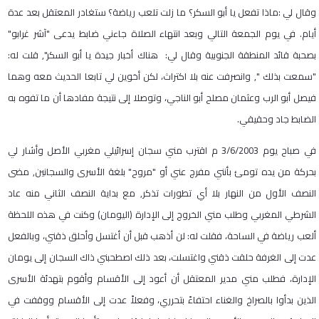
وقال لي
:
ماذا تفعل يا أبو السكر؟ ما زلت تلعب رياضة؟ ستغادر المعتقل بعد عدة
أيام. في يوم الجمعة التالي وبعد انتهاء الصلاة جاءني ضابط يدعى "آشر غرابو"
بصحبة قائد المنطقة الجنوبية وقال لي: هناك أخبار جيدة يا أبو السكر", قلت له:
"سمعت بذلك
"
, وانصرفت عنه بلا اكتراث، لكن أخوين لي تابعا الحديث معه وهما
فيصل أبو الرب وعثمان مصلح أبو الناجي، وتوصلا إلى نتيجة مفادها أن ما تفوه به
الضابط جاد وحقيقي
.
في صباح يوم
3/6/2003
م اقترب مني سجان إسرائيلي مغربي الأصل وأشار لي
بحركة من يده تومئ بأنني مفرج عني أو "مروح" بلغة الأسرى والسجانين, مضى
النصف الأول من النهار بلا أي تطورات تذكر, مع بداية النصف الثاني منه عاد
الشرطي المغربي وطلب مني الخروج إلى الإدارة (اليومان) وكنت في هذه اللحظة
ألعب رياضة في الساحة، فقلت له: لن أذهب قبل أن أغتسل وأحلق ذقني، وبالفعل
عدت إلى الغرفة حلقت ذقني واغتسلت، بعد ذلك اصطحبني ذاك السجان إلى يومان
الإدارة، فطلب مني مدير المعتقل أن أعود إلى الأقسام وأقوم بتهدئة الأسرى
الذين بدأوا بالصراخ والغناء احتفاءً بتحرري، وفعلاً عدت إلى الأقسام ووقفت في