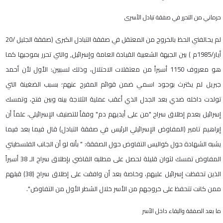
حرماني من التحرر في صفقة تبادل الأسرى
لم يحالفني الحظ بالخروج من المعتقل في صفقة التبادل الكبرى (صفقة الجليل
20/
أيار
/
1985
م
(
بين الجبهة الشعبية القيادة العامة وإسرائيل, والتي تحرر بموجبها كما
هو معروف
1150
أسيراً من معتقلات الاحتلال، وذلك لسببين: الأول لأن أحمد
جبريل لم يكترث بوجود اسمي ضمن قوائم المفرج عنهم؛ بسبب الضغينة التي
تولدت داخله ضدي بعد الجدل الذي أعقب عملية الثلاجة بينه وبين فتح، وتمسك
إسرائيل بعدم إطلاق سراح "من على أيديهم دم" وفقاً للتصنيف الإسرائيلي، علماً أن
إبراهيم تامير
)
المفاوض الإسرائيلي الرئيس في صفقة التبادل) قال فيما بعد فيما
يشبه الشهادة حول كواليس التفاوض حول الصفقة:
"
بأنه لو أن الجانب الفلسطيني
المفاوض تمسك لثوان قليلة لحصل على مطلبه القاضي بإطلاق سراح الـ
38
أسيراً
الذين تحفظت إسرائيل عليهم، وخاصة بعد أن وافقت على إطلاق سراح
(38)
قبلهم
ممن كانت تتحفظ على خروجهم من الأسر خلال الشطر الأول من التفاوض
"
.
ما بعد الصفقة والبقاء داخل الأسر