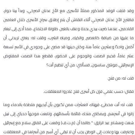
وقد قابلت الوفد المذكور ممثلاً للأسرى مع الأخ عدنان الصرخي، وبدأ بينا حوار،
فاقترح الأخ عدنان الصرخي أثناء النقاش أن يتم إطلاق سراح الأسرى خلال العامين
القادمين، عندها ضربت بيدي بحدة وعنف بالغين طاولة الاجتماع، مما أدى إلى تبعثر
ما عليها من ضيافة كالعصير, والكيك, ومياه الشرب، وقلت له: يعني تريدني أن
أكمل واحدًا وعشرين عاماً هنا، وكان حينها قد مضى على وجودي في الأسر تسعة
عشر عاماً، فخيم الصمت والوجوم على الحضور، فقطع هذا الصمت المفاوض
الإسرائيلي موشي ساسون, فسألني: من أي تنظيم أنت؟
قلت له: من فتح
.
فقال: حسب علمي فإن كل أسرى فتح غادروا المعتقلات.
قلت له: أنت مخطئ، فهناك العشرات ممن تدّعون بأن أيديهم ملطخة بالدماء وما
زالوا في أسرهم, ويمكنني منحك قائمة بأسمائهم، وتابعت موجهاً حديثي إلى نبيل
شعث وهشام عبد الرازق:
"
طالما أن (م
.
ت
.
ف) وقعت على اتفاق سلام مع إسرائيل
واعترفت بها وعادت إلى الوطن يجب أن لا تبقي أي أسير من أسراها في المعتقلات