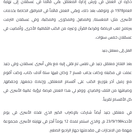
ذكره أن العمل في ورش إدارة المعتقل بقي قائما في عسقلان إلى نهاية
العام
1978
م، وتوقف بعد ذلك، وبقي العمل قائماً في المرافق الخاصة بخدمات
الأسرى مثل: المغسلة, والمطبخ, والمكوى, والمكتبة، وفي عسقلان التزمت
ببرنامج لعب الرياضة وقراءة القرآن وغيره من الكتب الثقافية الأخرى, وأمضيت في
عسقلان خمس سنوات
.
النقل إلى معتقل جنيد
بعد افتتاح معتقل جنيد في نابلس تم نقلي إليه مع باقي أسرى عسقلان، وفي جنيد
عملت في مكتبته وكانت بجانب قسم
7
وكان فيها ستة آلاف كتاب، وكنت أقوم
مع زميل آخر بتوزيع الكتب على أقسام المعتقل, وإعادة جمعها, وحفظها,
وصيانتها من التلف والضياع، ووفر لي هذا العمل فرصة لرؤية غالبية الأسرى في
كل الأقسام تقريباً
.
في معتقل جنيد أيضاً شاركت بالإضراب الكبير الذي نفذه الأسرى في يوم
الأحد
23/9/1984
م, والذي استمر لمدة
12
يوماً أنجز في نهايته الأسرى مجموعة
مهمة من الانجازات في مقدمتها جهاز الراديو الصغير
.