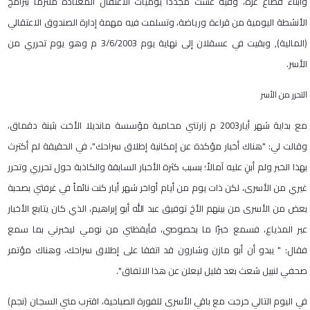
وأبناء قطاع غزة، وفيه عشت مجدداً يوميات الاعتقال المعتادة ملتزماً ببرامج
الأنشطة اليومية من قراءة ورياضة، وتسلمت فيه مهمة إدارة الصندوق الاعتقالي
(المالية), وبقيت في عسقلان إلى نهاية يوم
3/6/2003
م وهو يوم تحرري من
الأسر
.
التحرر من الأسر
مع بداية شهر أيار
2003
م زارتني محامية مؤسسة مانديلا الأخت بثينة دقماق،
وقالت لي: "هناك أخبار مؤكدة عن إمكانية إطلاق سراحك"، في الحقيقة لم أكترث
بهذا الخبر ولم أبنِ عليه آمالاً؛ بسبب كثرة الأخبار السابقة والكاذبة حول تحرري وتحرر
غيري من الأسرى، لكن ذات يوم من أيام أواخر شهر أيار كنت نائماً في غرفتي بصحبة
بعض من الأسرى من بينهم الأخ توفيق عبد الله أبو إبراهيم، الذي كان يتابع الأخبار
عبر المذياع، فسمع خبرًا ما بخصوصي، فأيقظني من نومي ليخبرني بما سمع
فقال:
"
يبدو أن أبو مازن وشارون قد اتفقا على إطلاق سراحك، وهناك مؤتمر
صحفي لنبيل شعث بعد قليل ليعلن عن هذا الاتفاق"
.
في اليوم التالي خرجت مع باقي الأسرى للفورة الصباحية، اقترب مني السجان (نجم)