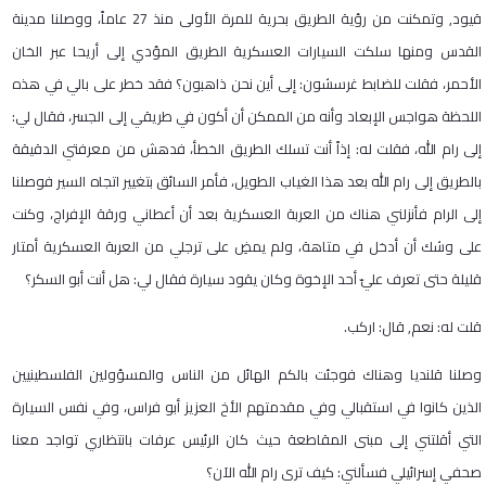
قيود, وتمكنت من رؤية الطريق بحرية للمرة الأولى منذ
27
عاماً، ووصلنا مدينة
القدس ومنها سلكت السيارات العسكرية الطريق المؤدي إلى أريحا عبر الخان
الأحمر، فقلت للضابط غرسشون: إلى أين نحن ذاهبون؟ فقد خطر على بالي في هذه
اللحظة هواجس الإبعاد وأنه من الممكن أن أكون في طريقي إلى الجسر، فقال لي:
إلى رام الله، فقلت له: إذاً أنت تسلك الطريق الخطأ، فدهش من معرفتي الدقيقة
بالطريق إلى رام الله بعد هذا الغياب الطويل، فأمر السائق بتغيير اتجاه السير فوصلنا
إلى الرام فأنزلني هناك من العربة العسكرية بعد أن أعطاني ورقة الإفراج، وكنت
على وشك أن أدخل في متاهة، ولم يمضِ على ترجلي من العربة العسكرية أمتار
قليلة حتى تعرف عليّ أحد الإخوة وكان يقود سيارة فقال لي: هل أنت أبو السكر؟
قلت له: نعم, قال: اركب
.
وصلنا قلنديا وهناك فوجئت بالكم الهائل من الناس والمسؤولين الفلسطينيين
الذين كانوا في استقبالي وفي مقدمتهم الأخ العزيز أبو فراس، وفي نفس السيارة
التي أقلتني إلى مبنى المقاطعة حيث كان الرئيس عرفات بانتظاري تواجد معنا
صحفي إسرائيلي فسألني: كيف ترى رام الله الآن؟