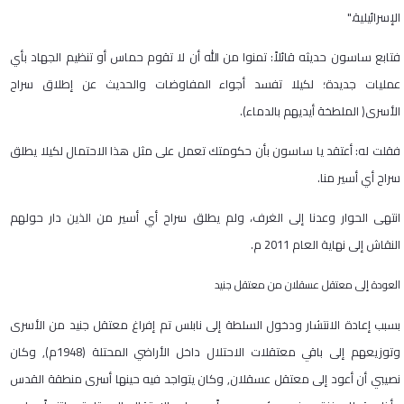
الإسرائيلية
".
فتابع ساسون حديثه قائلاً: تمنوا من الله أن لا تقوم حماس أو تنظيم الجهاد بأي
عمليات جديدة؛ لكيلا تفسد أجواء المفاوضات والحديث عن إطلاق سراح
الأسرى
)
الملطخة أيديهم بالدماء).
فقلت له: أعتقد يا ساسون بأن حكومتك تعمل على مثل هذا الاحتمال لكيلا يطلق
سراح أي أسير منا
.
انتهى الحوار وعدنا إلى الغرف، ولم يطلق سراح أي أسير من الذين دار حولهم
النقاش إلى نهاية العام
2011
م
.
العودة إلى معتقل عسقلان من معتقل جنيد
بسبب إعادة الانتشار ودخول السلطة إلى نابلس تم إفراغ معتقل جنيد من الأسرى
وتوزيعهم إلى باقي معتقلات الاحتلال داخل الأراضي المحتلة (
1948
م), وكان
نصيبي أن أعود إلى معتقل عسقلان, وكان يتواجد فيه حينها أسرى منطقة القدس