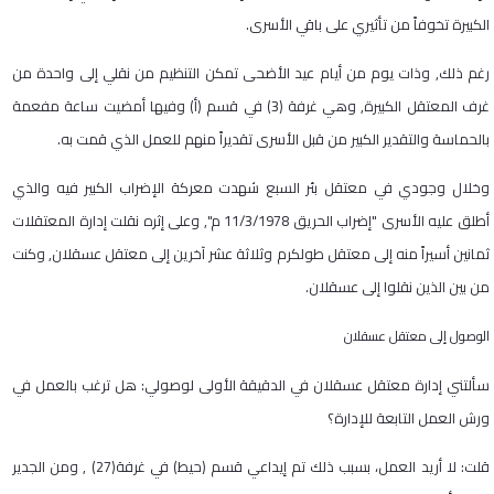
الكبيرة تخوفاً من تأثيري على باقي الأسرى
.
رغم ذلك, وذات يوم من أيام عيد الأضحى تمكن التنظيم من نقلي إلى واحدة من
غرف المعتقل الكبيرة, وهي غرفة
(3)
في قسم (أ) وفيها أمضيت ساعة مفعمة
بالحماسة والتقدير الكبير من قبل الأسرى تقديراً منهم للعمل الذي قمت به
.
وخلال وجودي في معتقل بئر السبع شهدت معركة الإضراب الكبير فيه والذي
أطلق عليه الأسرى "إضراب الحريق
11/3/1978
م", وعلى إثره نقلت إدارة المعتقلات
ثمانين أسيراً منه إلى معتقل طولكرم وثلاثة عشر آخرين إلى معتقل عسقلان, وكنت
من بين الذين نقلوا إلى عسقلان
.
الوصول إلى معتقل عسقلان
سألتني إدارة معتقل عسقلان في الدقيقة الأولى لوصولي: هل ترغب بالعمل في
ورش العمل التابعة للإدارة؟
قلت: لا أريد العمل، بسبب ذلك تم إيداعي قسم (حيط) في غرفة
(27)
, ومن الجدير