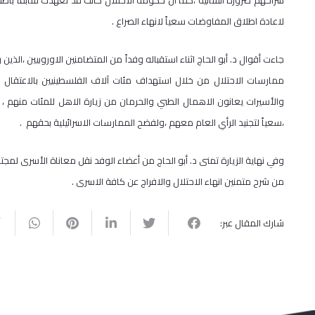
سراحهم ضرورة انسانية ،كما أن حكومة الاحتلال كانت قد تعهدت سابقاً باطلا
لاعادة اطلاق المفاوضات سعياً لانهاء الصراع .
جاءت أقوال د. أبو الحاج اثناء استقباله وفداً من المتضامنين الاوروبيين ،الذي
والأسيرات يعانون الاهمال الطبي والحرمان من زيارة الاهل للمئات منهم ،
،سعياً لتجنيد الرأي العام معهم ،ولفضح الممارسات الاسرائيلية بحقهم .
وفي نهاية الزيارة تمنى د. أبو الحاج من أعضاء الوفد نقل معاناة الأسرى لمج
من شرح متمنين انهاء الاحتلال والافراج عن كافة الاسرى .
شارك المقال عبر: