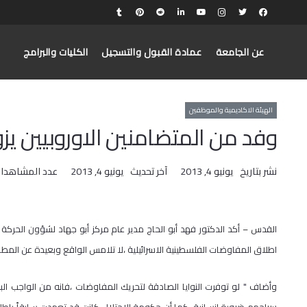
عن الجامعة
عمادة القبول والتسجيل
الكليات والبرامج
الهيئة الاكاديمية والموظفين
وفد من المتضامنين الاوروبيين يزو
نشر بتاريخ
يونيو 4, 2013
آخر تحديث
يونيو 4, 2013
عدد المشاهدا
القدس – أكد الدكتور فهد أبو الحاج مدير عام مركز أبو جهاد لشؤون الحركة 
اطلاق المفاوضات الفلسطينية الاسرائيلية ،لا تلامس الواقع وبعيدة عن المط
وأضاف " لو توفرت النوايا الصادقة لتحريك المفاوضات ،فانه من الواجب البد