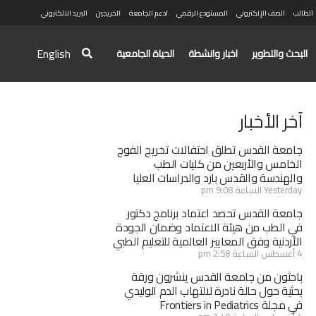
الطالب
الصف الإلكتروني
المستودع الرقمي
ادعم الجامعة
الخريجين
البريد الالكتروني
English
البحث والتطوير
اخبار وانشطة
الحياة الجامعية
آخر الأخبار
جامعة القدس تطلق احتفالات تخريج الفوج
الخامس والأربعين من كليات الطب
والهندسة والقدس بارد والدراسات العليا
Yesterday الساعة 9:08 pm
جامعة القدس تحصد اعتماد برنامج دكتور
في الطب من هيئة الاعتماد وضمان الجودة
الأردنية وفق المعايير العالمية للتعليم الطبي
4 أغسطس الساعة 2:58 pm
باحثون من جامعة القدس ينشرون ورقة
بحثية حول حالة نادرة لالتهاب الدم الوليدي
في مجلة Frontiers in Pediatrics