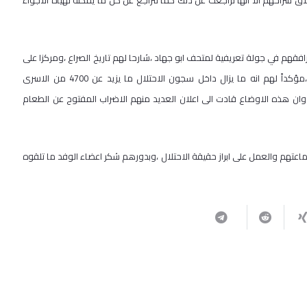
ق سراحهم الا أنها تراجعت عن ذلك كما تتراجع عن كل ما يمكنه تهيأة الاجواء
ن رافقهم في جولة تعريفية لمتحف ابو جهاد ،شارحا لهم تاريخ الصراع ،ومركزا على
ممارسات الاحتلال من خلال استهداف مئات آلاف الفلسطينيين بالاعتقال ،مؤكداً لهم انه ما يزال داخل سجون الاحتلال ما يزيد عن 4700 من الاسرى
 وان هذه الاوضاع قادت الى اعلان العديد منهم الاضراب المفتوح عن الطعام
تماعتهم والعمل على ابراز حقيقة الاحتلال ،وبدورهم شكر اعضاء الوفد ما تلقوه