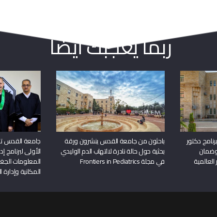
ربما يعجبك أيضا
نامج دكتور
باحثون من جامعة القدس ينشرون ورقة
جامعة القدس تن
وضمان
بحثية حول حالة نادرة لالتهاب الدم الوليدي
الأولى لبرنامج إ
 العالمية
في مجلة Frontiers in Pediatrics
المعلومات الجغر
المكانية وإدارة ا