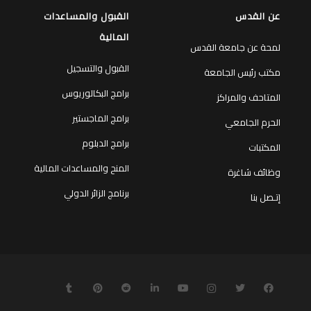
عن القدس
القبول والمساعدات
المالية
لمحة عن جامعة القدس
القبول والتسجيل
مكتب رئيس الجامعة
برامج البكالوريوس
المتاحف والمراكز
برامج الماجستير
الحرم الجامعي
برامج الدبلوم
المكتبات
المنح والمساعدات المالية
وظائف شاغرة
برنامج الزائر الدولي
إتـصل بنا