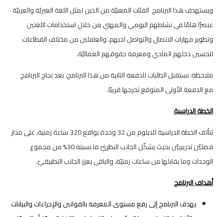
ويستهدف هذا البرنامج الفئات المعنيّة من الذين تمثل اللغة العبريّة والعربيّة
عنصرًا هامًا في نشاطهم اليومي والمهني من خلال استخدامات اللغتين
وتطوير مهارات الاتصال والتواصل لديهم، والعاملين من مختلف القطاعات
لتحسين دخلهم المادي ومعرفة حقوقهم العماليّة.
ملاحظة: نستقبل الطلبات للدفعة الثانية من هذا البرنامج، بعد نجاح البرنامج
مع الدفعة الأولى المتوقع تخرجها قريبًا.
الخطة الدراسية
تتألف الخطة الدراسية للدبلوم من 32 وحدة بواقع 320 ساعة زمنية، على مدار
فصليّن تدريبييّن بحيث يشكّل الجانب النظريّ ما نسبته 30% من مجموع
الوحدات وما يقابلها من ساعات زمنيّة، والباقي يعزز الجانب التطبيقيّ.
أهداف البرنامج
يهدف البرنامج إلى رفع مستوى المعرفة بالقوانين والإجراءات والبيانات