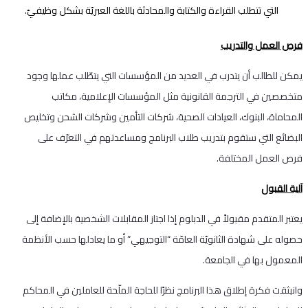
التي تتطلب القراءة والكتابة والمحادثة باللغة العبريّة بشكل وظيفيّ.
فرص العمل والتدريب
يمكن للطالب أن يتدرب في العديد من المؤسسات التي يتطّلب عملها وجود
متخصصين في الترجمة القانونية مثل المؤسسات الإعلامية، مكاتب
المحاماة، البنوك، العيادات الصحية، شركات التأمين وشركات الشحن وتخليص
البضائع التي ستقوم بتدريب طلاب البرنامج ومساعدتهم في التعرّف على
فرص العمل المختلفة.
آلية القبول
يعتبر المتقدم مقبولاً في الدبلوم إذا اجتاز المقابلات الشخصية بالإضافة إلى
حصوله على شهادة الثانويّة العامّة “التوجيهي” أو ما يعادلها حسب الأنظمة
المعمول بها في الجامعة.
وانبثقت فكرة إطلاق هذا البرنامج نظرًا للحاجة الملّحة للعاملين في المحاكم