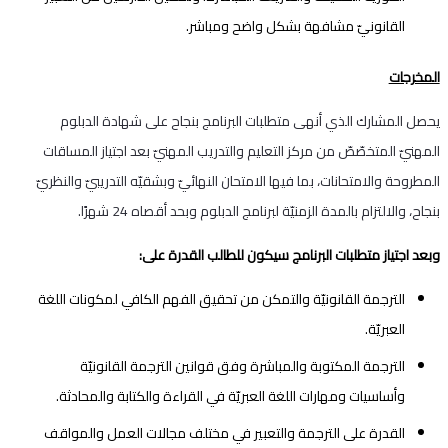
القانونيّ مشافهة بشكل واضح ومباشر.
المخرجات
يحصل المشارك الذي أنهى متطلبات البرنامج بنجاح على شهادة الدبلوم
المهنيّ المتخصّصّ من مركز التعليم والتدريب المهنيّ بعد اجتياز المساقات
المطروحة والامتحانات، بما فيها الامتحان النهائيّ وبشقيّه التدريبيّ والنظريّ
بنجاح، والالتزام بالمدة الزمنيّة لبرنامج الدبلوم وبحد أقصاه 24 شهرًا.
وبعد اجتياز متطلبات البرنامج سيكون للطالب القدرة على:
الترجمة القانونيّة والتمكن من تحقيق الفهم الكافي لمكونات اللغة
العبريّة.
الترجمة المكتوبة والمباشرة وفق قوانين الترجمة القانونيّة
وأساسيات ومهارات اللغة العبريّة في القراءة والكتابة والمحادثة.
القدرة على الترجمة والتعبير في مختلف مجالات العمل والمواقف