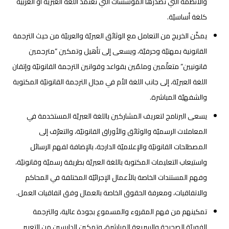
والأنظمة التي تصدرها المؤسسات التي تعتمد اللغة العبريّة أو العربيّة
كلغة أساسيّة.
يمكّن الخريج من التعامل مع الوثائق العبريّة والعربيّة من حيث الترجمة
القانونية بمهنيّة وحرفيّة، ويسعى إلى تأهيل وتمكين “مترجمين
قانونيين” متعلّمين وملمّين بقواعد وقوانين الترجمة القانونيّة وإتقان
اللغة العبريّة، إلى جانب اللغة الأم في مجال الترجمة القانونيّة المكتوبة
والشفهيّة المباشرة.
يسعى البرنامج لتعريف المشاركين باللغة العبريّة المستخدمة في
المعاملات الرسميّة والوثائق والأوراق القانونيّة، والتعرّف إلى
المصطلحات القانونيّة والإعلاميّة الدارجة، بالإضافة لفهم الرسائل
واستيعاب التعليمات المكتوبة باللغة العبريّة بطريقة رسميّة وقانونيّة،
وفهم المستندات الخاصة بالأعمال الإجرائيّة المختلفة في المحاكم
والاتفاقيات، ومعرفة الحقوق الخاصة بالعمال وفق اتفاقيات العمل.
تمكينهم من فهم المقروء والمسموع بجودة عالية، والترجمة
الفوريّة الصحيحة والسريعة المباشرة، وتمكين الدارسين من التعبير