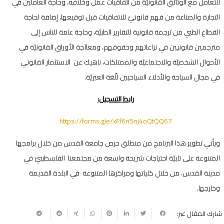
للتعامل مع الوثائق القانونيّة من اتفاقيات عمل وخلافه، وحاجة العاملين في
التجارة والصناعة من فهم قانونيّ للاتفاقيات قبل توقيعها، إضافة لحاجة
القطاع الطبي من ترجمة قانونية للتقارير الطبيّة، وحاجة عامة للناس إلى
مترجمين قانونيين في نزاعاتهم وحقوقهم، ومعالجة الأوراق القانونيّة في
الأحوال الشخصيّة والاجتماعيّة والممتلكات، ناهيك عن الاستثمار القانوني
في مجال السياحة والأدلاء السياحيين للّغة العبريّة.
رابط التسجيل:
https://forms.gle/xFf6ri5nj4oQtQQ67
ويأتي تطوير هذا البرنامج من منطلق حرص جامعة القدس من خلال برامجها
المتنوعة على تلبيّة احتياجات شريحة واسعة من مجتمعنا الفلسطينيّ في
مدينة القدس، من خلال كلياتها ومراكزها المتنوعة في البلدة القديمة
وخارجها.
شارك المقال عبر: