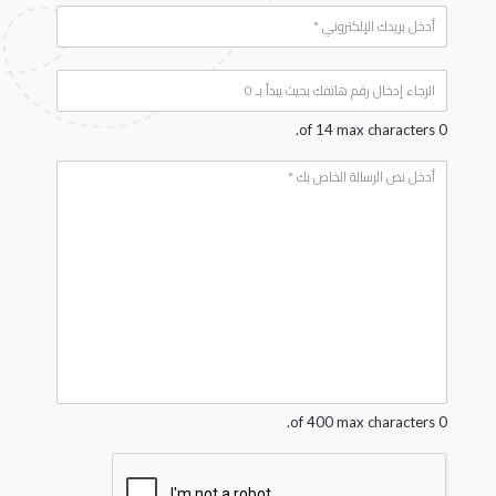
E
e
*
m
a
P
i
h
l
*
o
0 of 14 max characters.
n
e
Y
*
o
u
r
m
e
s
s
a
g
e
*
0 of 400 max characters.