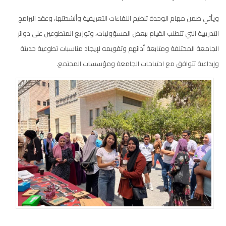
ويأتي ضمن مهام الوحدة تنظيم اللقاءات التعريفية وأنشطتها، وعقد البرامج
التدريبية التي تتطلب القيام ببعض المسؤوليات، وتوزيع المتطوعين على دوائر
الجامعة المختلفة ومتابعة أدائهم وتقويمه لإيجاد مناسبات تطوعية حديثة
وإبداعية تتوافق مع احتياجات الجامعة ومؤسسات المجتمع.