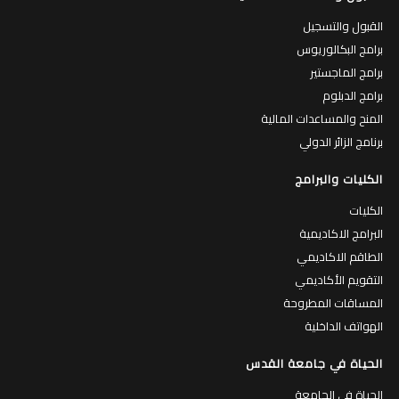
القبول والتسجيل
برامج البكالوريوس
برامج الماجستير
برامج الدبلوم
المنح والمساعدات المالية
برنامج الزائر الدولي
الكليات والبرامج
الكليات
البرامج الاكاديمية
الطاقم الاكاديمي
التقويم الأكاديمي
المساقات المطروحة
الهواتف الداخلية
الحياة في جامعة القدس
الحياة في الجامعة