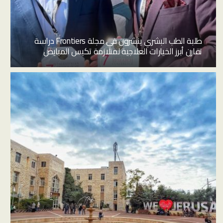
طلبة الطب البشري ينشرون في مجلة Frontiers دراسة
تقارن أبرز الخيارات العلاجية لمتلازمة تكيس المبايض