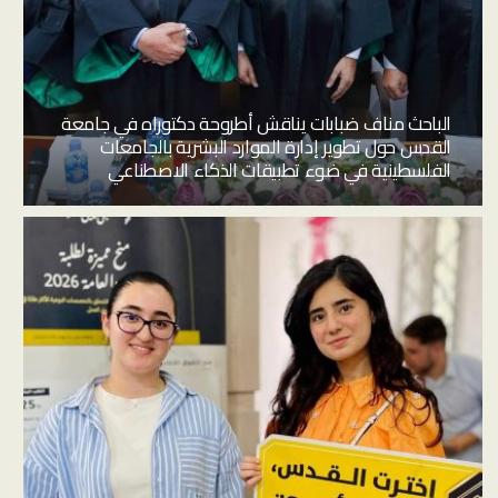
الباحث مناف ضبابات يناقش أطروحة دكتوراه في جامعة
القدس حول تطوير إدارة الموارد البشرية بالجامعات
الفلسطينية في ضوء تطبيقات الذكاء الاصطناعي