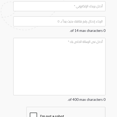
E
e
*
m
a
P
i
h
l
*
o
0 of 14 max characters.
n
e
Y
*
o
u
r
m
e
s
s
a
g
e
*
0 of 400 max characters.