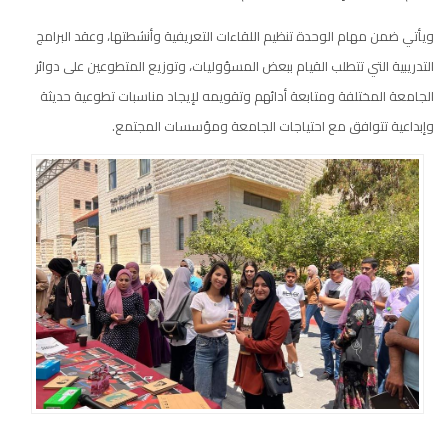
ويأتي ضمن مهام الوحدة تنظيم اللقاءات التعريفية وأنشطتها، وعقد البرامج
التدريبية التي تتطلب القيام ببعض المسؤوليات، وتوزيع المتطوعين على دوائر
الجامعة المختلفة ومتابعة أدائهم وتقويمه لإيجاد مناسبات تطوعية حديثة
وإبداعية تتوافق مع احتياجات الجامعة ومؤسسات المجتمع.