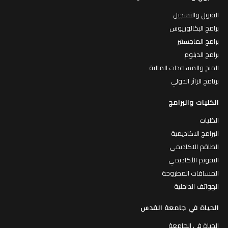
القبول والتسجيل
برامج البكالوريوس
برامج الماجستير
برامج الدبلوم
المنح والمساعدات المالية
برنامج الزائر الدولي
الكليات والبرامج
الكليات
البرامج الاكاديمية
الطاقم الاكاديمي
التقويم الأكاديمي
المساقات المطروحة
الهواتف الداخلية
الحياة في جامعة القدس
الحياة في الجامعة