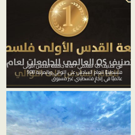
في تصنيف QS العالمي 2027: جامعة القدس الأولى
فلسطينيًا للعام السادس على التوالي وبالمرتبة 908
عالميًا في إنجازٍ فلسطيني غير مسبوق