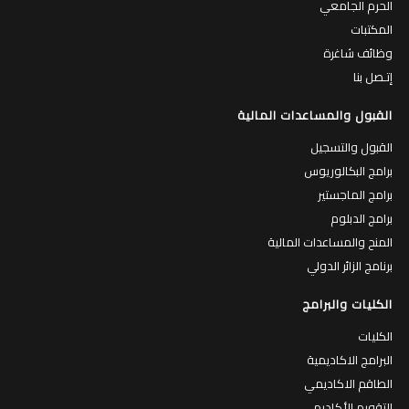
الحرم الجامعي
المكتبات
وظائف شاغرة
إتـصل بنا
القبول والمساعدات المالية
القبول والتسجيل
برامج البكالوريوس
برامج الماجستير
برامج الدبلوم
المنح والمساعدات المالية
برنامج الزائر الدولي
الكليات والبرامج
الكليات
البرامج الاكاديمية
الطاقم الاكاديمي
التقويم الأكاديمي