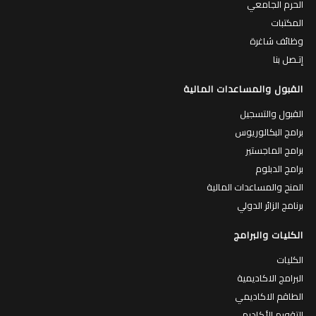
الحرم الجامعي
المكتبات
وظائف شاغرة
إتـصل بنا
القبول والمساعدات المالية
القبول والتسجيل
برامج البكالوريوس
برامج الماجستير
برامج الدبلوم
المنح والمساعدات المالية
برنامج الزائر الدولي
الكليات والبرامج
الكليات
البرامج الاكاديمية
الطاقم الاكاديمي
التقويم الأكاديمي