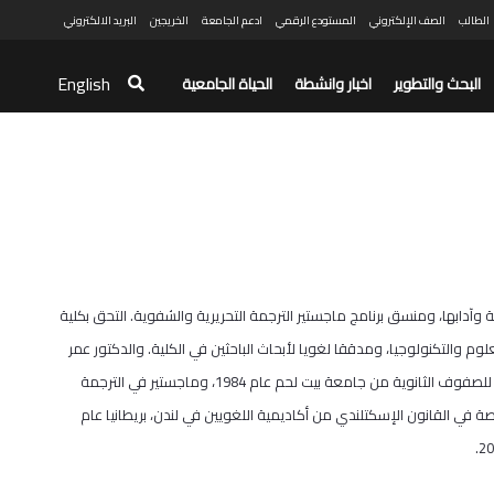
الطالب
الصف الإلكتروني
المستودع الرقمي
ادعم الجامعة
الخريجين
البريد الالكتروني
English
البحث والتطوير
اخبار وانشطة
الحياة الجامعية
ة وآدابها، ومنسق برنامج ماجستير الترجمة التحريرية والشفوية. التحق بكلية
لإنجليزية للعلوم والتكنولوجيا، ومدققا لغويا لأبحاث الباحثين في الكلية. والدكتور عمر
حاصل على درجة البكالوريوس في اللغة الإنجليزية وآدابها ودبلوم اختصاص في تدريس اللغة الإنجليزية للصفوف الثانوية من جامعة بيت لحم عام 1984، وماجستير في الترجمة
م عالي في الترجمة الفورية المتخصصة في القانون الإسكتلندي من أكاديمية اللغويين في لندن، بريطانيا عام