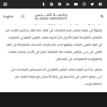
عز الدين هو مسؤول تنفيذي في القطاع المصرفي يتمتع بخبرة 25 عاماً في
رحلة بدأت من أسفل السلم الوظيفي المصرفي. بدأ عمله كصراف في بنك ANZ
English
جريندليز في فلسطين عام 1995، وانتقل إلى العديد من المناصب العملية
وصولاً إلى توليه منصب مدير العمليات في البنك. كما تقلد عز الدين العديد من
المناصب التنفيذية العليا الأخرى كان آخرها منصب الرئيس التنفيذي للعمليات
في البنك العربي المتحد، وقبلها مدير عام شركات الخدمات المشتركة في البنك
العربي في دبي، ورئيس عمليات بنك القاهرة عمان في الأردن، ومدير عمليات
وتكنولوجيا المعلومات في فلسطين.
يشغل عز الدين اليوم منصب الرئيس التنفيذي لدار تيريسياس للبرمجيات في
دبي. وهو حاصل على ماجستير في إدارة الأعمال مع مرتبة الشرف من
جامعة بيرزيت.